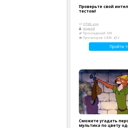
Проверьте свой инте
тестом!
HTML-код
Андрей
Прохождений: 659
Просмотров: 2 839
2
Пройти т
Сможете угадать пер
мультика по цвету о