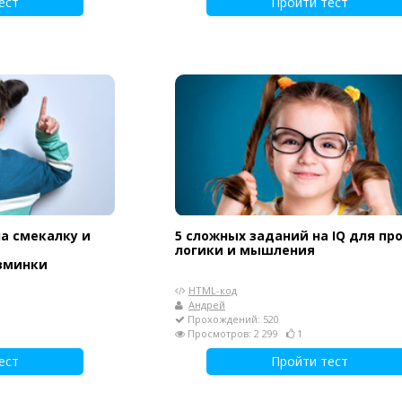
ест
Пройти тест
а смекалку и
5 сложных заданий на IQ для пр
логики и мышления
зминки
HTML-код
Андрей
Прохождений: 520
Просмотров: 2 299
1
ест
Пройти тест