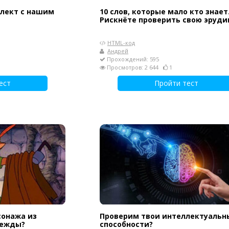
ллект с нашим
10 слов, которые мало кто знает
Рискнёте проверить свою эруд
HTML-код
Андрей
Прохождений: 595
Просмотров: 2 644
1
ест
Пройти тест
сонажа из
Проверим твои интеллектуальн
дежды?
способности?