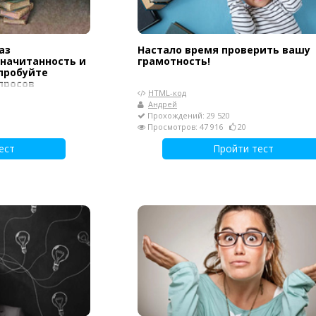
аз
Настало время проверить вашу
 начитанность и
грамотность!
пробуйте
просов
HTML-код
Андрей
Прохождений: 29 520
Просмотров: 47 916
20
ест
Пройти тест