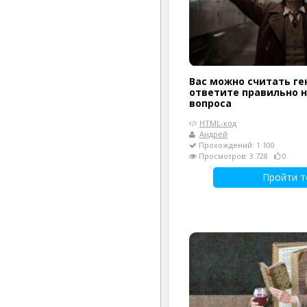
Вас можно считать ге
ответите правильно н
вопроса
HTML-код
Андрей
Прохождений: 1 100
Просмотров: 3 728
0
Пройти т