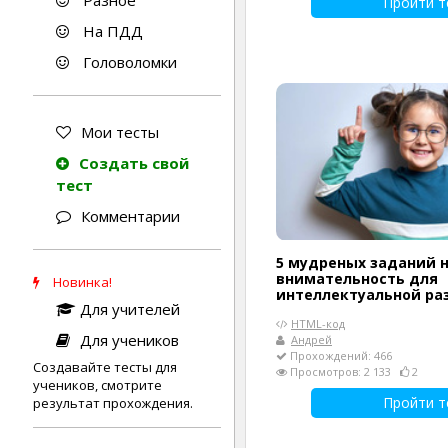
Разное
Пройти т
На ПДД
Головоломки
Мои тесты
Создать свой
тест
Комментарии
5 мудреных заданий н
внимательность для
Новинка!
интеллектуальной ра
Для учителей
HTML-код
Для учеников
Андрей
Прохождений: 466
Создавайте тесты для
Просмотров: 2 133
2
учеников, смотрите
Пройти т
результат прохождения.