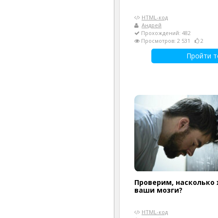
HTML-код
Андрей
Прохождений: 482
Просмотров: 2 531
2
Пройти т
Проверим, насколько
ваши мозги?
HTML-код