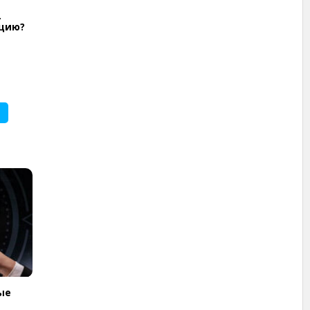
.
ицию?
ые