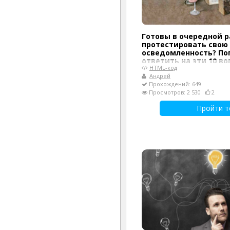
Готовы в очередной р
протестировать свою
осведомленность? По
ответить на эти 10 во
HTML-код
Андрей
Прохождений: 649
Просмотров: 2 530
2
Пройти т