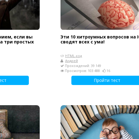
нием, если вы
Эти 10 хитроумных вопросов на 
а три простых
сводят всех с ума!
HTML-код
Андрей
Прохождений: 39 149
Просмотров: 103 488
16
ест
Пройти тест