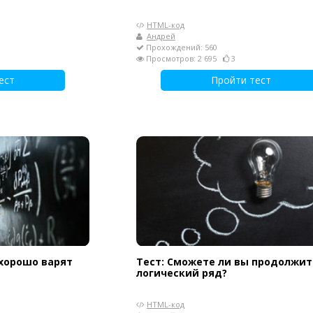
HTML-код
Андрей
Прохождений: 560
Просмотров: 2 695
3
ест
Пройти тест
 хорошо варят
Тест: Сможете ли вы продолжит
логический ряд?
HTML-код