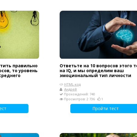
етить правильно
Ответьте на 10 вопросов этого т
осов, то уровень
на IQ, и мы определим ваш
среднего
эмоциональный тип личности
HTML-код
Андрей
Прохождений: 740
Просмотров: 2 736
1
ест
Пройти тест