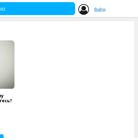
но
Войти
лу
тесь?