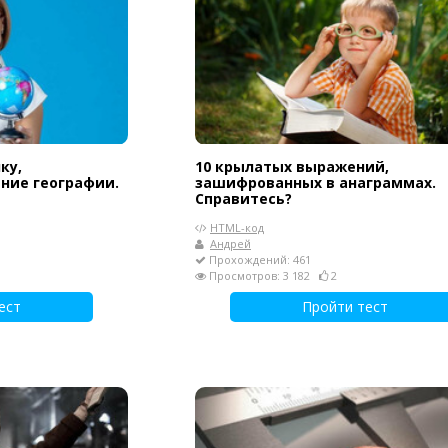
ку,
10 крылатых выражений,
ние географии.
зашифрованных в анаграммах.
Справитесь?
HTML-код
Андрей
Прохождений: 461
Просмотров: 3 182
2
ест
Пройти тест