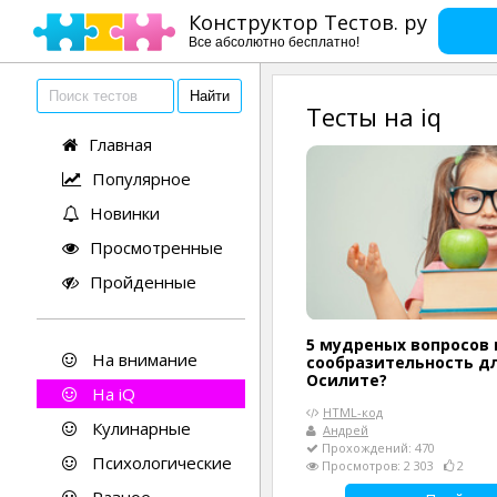
Конструктор Тестов. ру
Все абсолютно бесплатно!
Тесты на iq
Главная
Популярное
Новинки
Просмотренные
Пройденные
5 мудреных вопросов 
На внимание
сообразительность дл
Осилите?
На iQ
HTML-код
Кулинарные
Андрей
Прохождений: 470
Психологические
Просмотров: 2 303
2