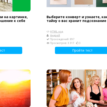
ли на картинке,
Выберите конверт и узнаете, ка
ошение к себе
тайну о вас хранит подсознание
HTML-код
Андрей
Прохождений: 897
Просмотров: 3 317
3
ест
Пройти тест