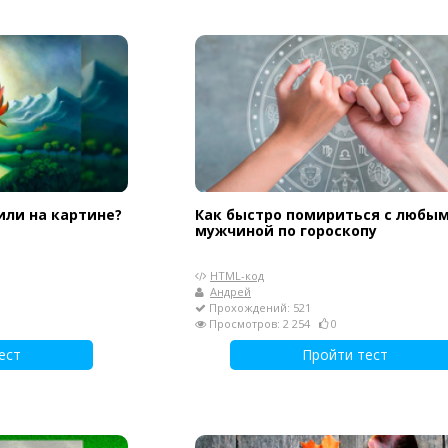
или на картине?
Как быстро помириться с любы
мужчиной по гороскопу
HTML-код
Андрей
Прохождений: 521
Просмотров: 2 254
0
ест
Пройти тест