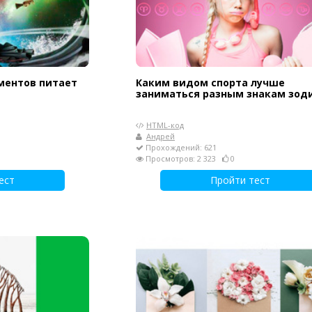
ментов питает
Каким видом спорта лучше
заниматься разным знакам зод
HTML-код
Андрей
Прохождений: 621
Просмотров: 2 323
0
ест
Пройти тест