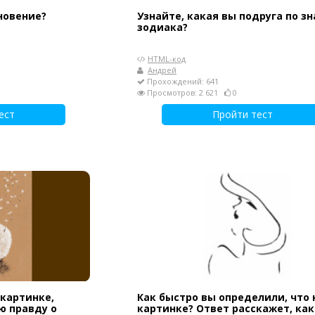
новение?
Узнайте, какая вы подруга по зн
зодиака?
HTML-код
Андрей
Прохождений: 641
Просмотров: 2 621
0
ест
Пройти тест
 картинке,
Как быстро вы определили, что 
 правду о
картинке? Ответ расскажет, как