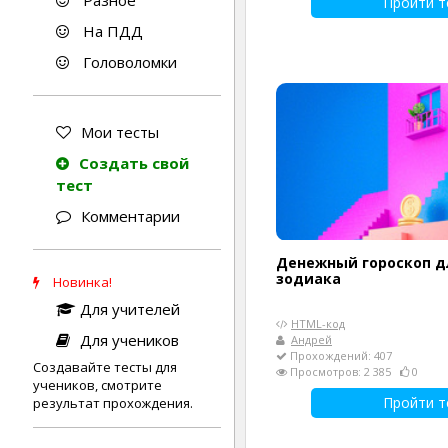
Разное
Пройти т
На ПДД
Головоломки
Мои тесты
Создать свой
тест
Комментарии
Денежный гороскоп дл
зодиака
Новинка!
Для учителей
HTML-код
Для учеников
Андрей
Прохождений: 407
Создавайте тесты для
Просмотров: 2 385
0
учеников, смотрите
Пройти т
результат прохождения.