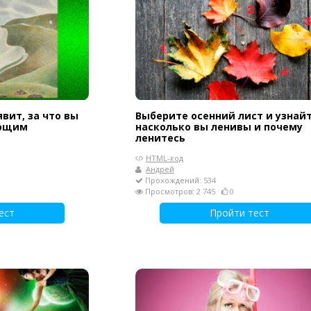
вит, за что вы
Выберите осенний лист и узнайт
ающим
насколько вы ленивы и почему
ленитесь
HTML-код
Андрей
Прохождений: 534
Просмотров: 2 745
0
ест
Пройти тест