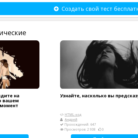
Создать свой тест бесплат
ические
идите на
Узнайте, насколько вы предска
 о вашем
 момент
HTML-код
Андрей
Прохождений: 647
Просмотров: 2 938
0