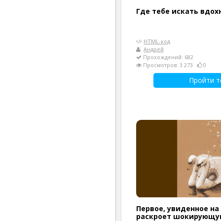
Где тебе искать вдох
HTML-код
Андрей
Прохождений: 682
Просмотров: 3 273
0
Пройти т
Первое, увиденное на
раскроет шокирующую