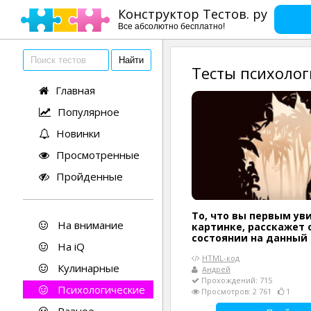
Конструктор Тестов. ру
Все абсолютно бесплатно!
Тесты психолог
Главная
Популярное
Новинки
Просмотренные
Пройденные
То, что вы первым ув
На внимание
картинке, расскажет
состоянии на данный
На iQ
HTML-код
Кулинарные
Андрей
Прохождений: 715
Психологические
Просмотров: 2 761
1