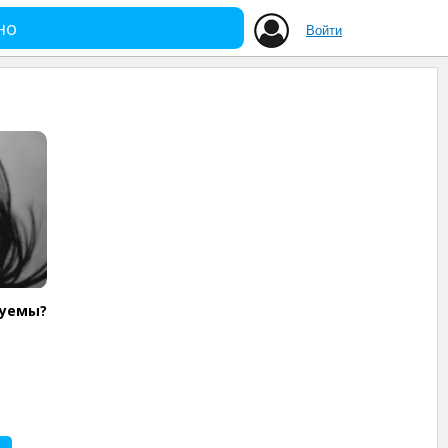
но
Войти
зуемы?