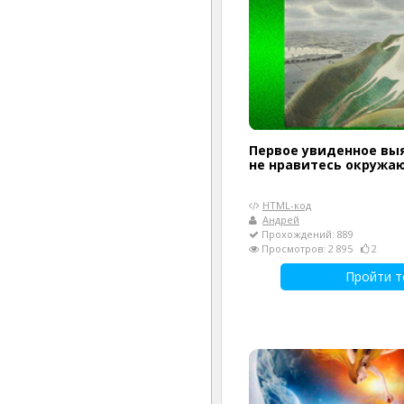
Первое увиденное выя
не нравитесь окруж
HTML-код
Андрей
Прохождений: 889
Просмотров: 2 895
2
Пройти т