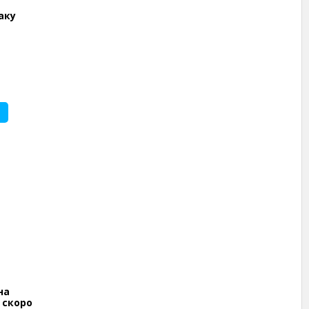
аку
на
 скоро