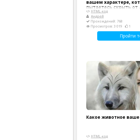
вашем характере, ко
пытаетесь скрыть от 
HTML-код
Андрей
Прохождений: 768
Просмотров: 3 019
1
Пройти т
Какое животное ваше
HTML-код