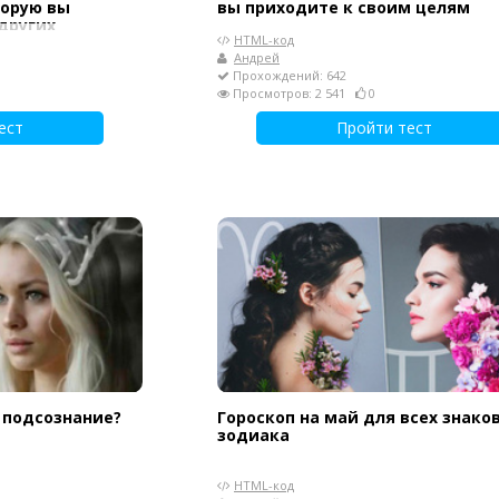
торую вы
вы приходите к своим целям
других
HTML-код
Андрей
Прохождений: 642
Просмотров: 2 541
0
ест
Пройти тест
 подсознание?
Гороскоп на май для всех знако
зодиака
HTML-код