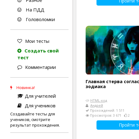
Разное
Пройти т
На ПДД
Головоломки
Мои тесты
Создать свой
тест
Комментарии
Главная стерва согла
зодиака
Новинка!
Для учителей
HTML-код
Для учеников
Андрей
Прохождений: 1 511
Создавайте тесты для
Просмотров: 3 671
2
учеников, смотрите
Пройти т
результат прохождения.