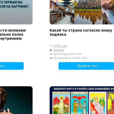
еста-иллюзии
Какая ты страна согласно знаку
ально полно
зодиака
внутреннем
HTML-код
Андрей
Прохождений: 2 934
Просмотров: 16 903
3
ест
Пройти тест