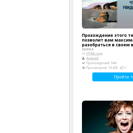
Прохождение этого т
позволит вам максим
разобраться в своем 
мире
HTML-код
Андрей
Прохождений: 944
Просмотров: 14 420
1
Пройти т