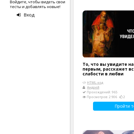
Войдите, чтобы видеть свои
тесты и добавлять новые!
Вход
То, что вы увидите н
первым, расскажет вс
слабости в любви
HTML-код
Андрей
Прохождений: 965
Просмотров: 2 906
2
Пройти т