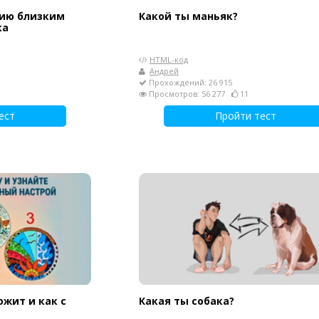
цию близким
Какой ты маньяк?
ка
HTML-код
Андрей
Прохождений: 26 915
Просмотров: 56 277
11
ест
Пройти тест
ожит и как с
Какая ты собака?