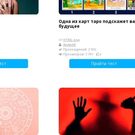
Одна из карт таро подскажет в
будущее
HTML-код
Андрей
Прохождений: 2 992
Просмотров: 7 791
2
ест
Пройти тест