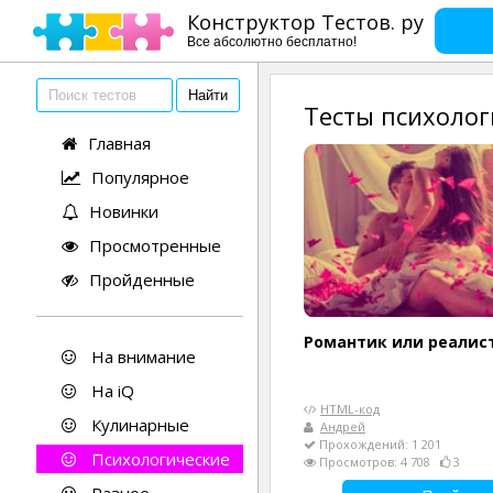
Конструктор Тестов. ру
Все абсолютно бесплатно!
Тесты психолог
Главная
Популярное
Новинки
Просмотренные
Пройденные
Романтик или реалис
На внимание
На iQ
HTML-код
Кулинарные
Андрей
Прохождений: 1 201
Психологические
Просмотров: 4 708
3