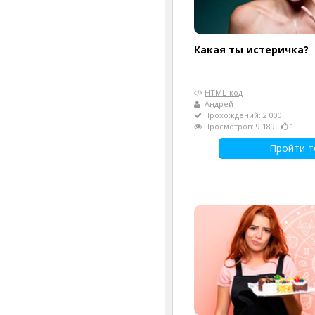
Какая ты истеричка?
HTML-код
Андрей
Прохождений: 2 000
Просмотров: 9 189
1
Пройти т