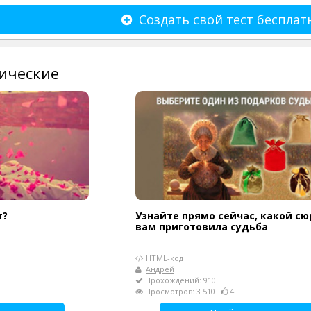
Создать свой тест бесплат
ические
т?
Узнайте прямо сейчас, какой сю
вам приготовила судьба
HTML-код
Андрей
Прохождений: 910
Просмотров: 3 510
4