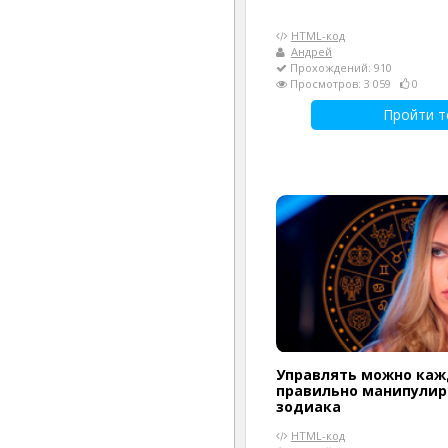
HTML-код
Андрей
Прохождений: 910
Просмотров: 3 059
0
Пройти т
Управлять можно каж
правильно манипулир
зодиака
HTML-код