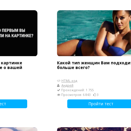
а картинке
Какой тип женщин Вам подходи
е о вашей
больше всего?
HTML-код
Андрей
Прохождений: 1 755
Просмотров: 6 843
3
ест
Пройти тест