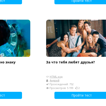
ест
Пройти тест
сно знаку
За что тебя любят друзья?
HTML-код
Андрей
Прохождений: 752
Просмотров: 5 199
2
ест
Пройти тест