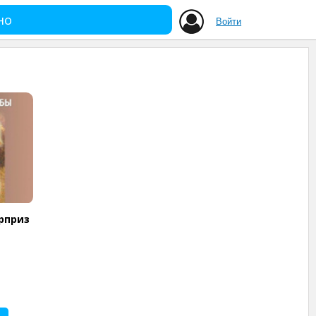
но
Войти
рприз