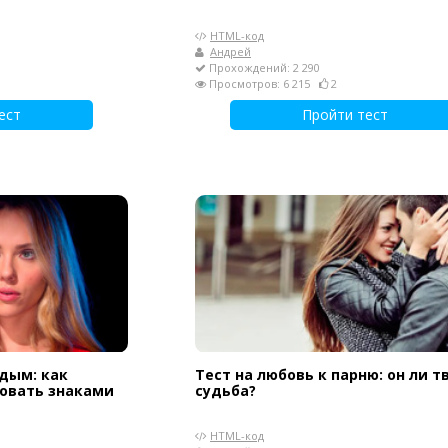
HTML-код
Андрей
Прохождений: 2 290
Просмотров: 6 215
2
ест
Пройти тест
дым: как
Тест на любовь к парню: он ли т
овать знаками
судьба?
HTML-код