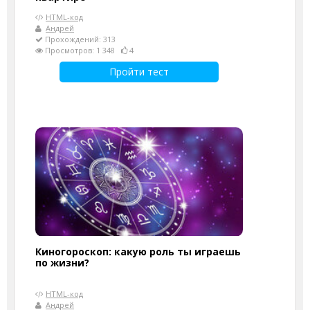
HTML-код
Андрей
Прохождений: 313
Просмотров: 1 348
4
Пройти тест
Киногороскоп: какую роль ты играешь
по жизни?
HTML-код
Андрей