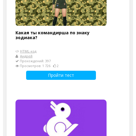
Какая ты командирша по знаку
зодиака?
HTML-код
Андрей
Прохождений: 397
Просмотров: 1 726
2
Пройти тест