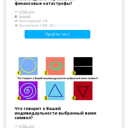
финансовые катастрофы?
HTML-код
Андрей
Прохождений: 259
Просмотров: 1 808
1
Пройти тест
Что говорит о Вашей
индивидаульности выбранный вами
символ?
HTML-код