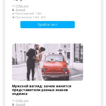
HTML-код
Андрей
Прохождений: 1 602
Просмотров: 3 451
0
Пройти тест
Мужской взгляд: зачем женятся
представители разных знаков
зодиака
HTML-код
Андрей