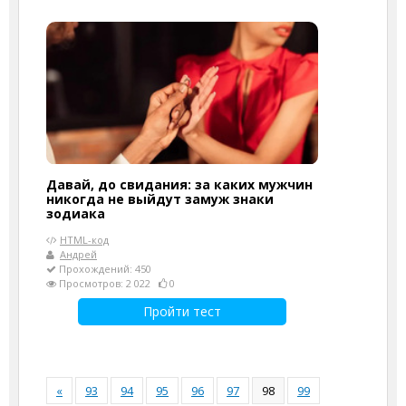
Давай, до свидания: за каких мужчин
никогда не выйдут замуж знаки
зодиака
HTML-код
Андрей
Прохождений: 450
Просмотров: 2 022
0
Пройти тест
«
93
94
95
96
97
98
99