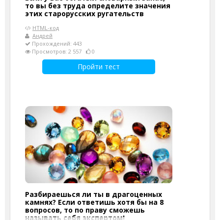
то вы без труда определите значения
этих старорусских ругательств
HTML-код
Андрей
Прохождений: 443
Просмотров: 2 557
0
Пройти тест
Разбираешься ли ты в драгоценных
камнях? Если ответишь хотя бы на 8
вопросов, то по праву сможешь
называть себя экспертом!