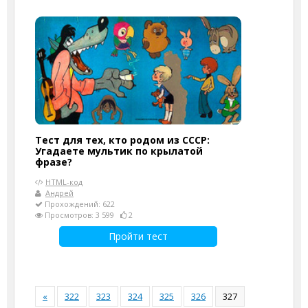
Тест для тех, кто родом из СССР:
Угадаете мультик по крылатой
фразе?
HTML-код
Андрей
Прохождений: 622
Просмотров: 3 599
2
Пройти тест
«
322
323
324
325
326
327