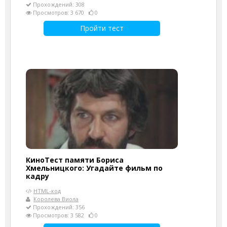
Прохождений: 308
Просмотров: 3 670
0
Пройти тест
КиноТест памяти Бориса
Хмельницкого: Угадайте фильм по
кадру
HTML-код
Королева Виола
Прохождений: 356
Просмотров: 3 582
0