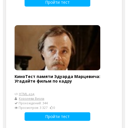
Пройти тест
КиноТест памяти Эдуарда Марцевича:
Угадайте фильм по кадру
HTML-код
Королева Виола
Прохождений: 344
Просмотров: 3 327
0
Пройти тест