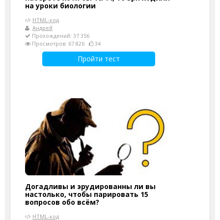
на уроки биологии
HTML-код
Андрей
Прохождений: 37 356
Просмотров: 67 826
34
Пройти тест
Догадливы и эрудированны ли вы
настолько, чтобы парировать 15
вопросов обо всём?
HTML-код