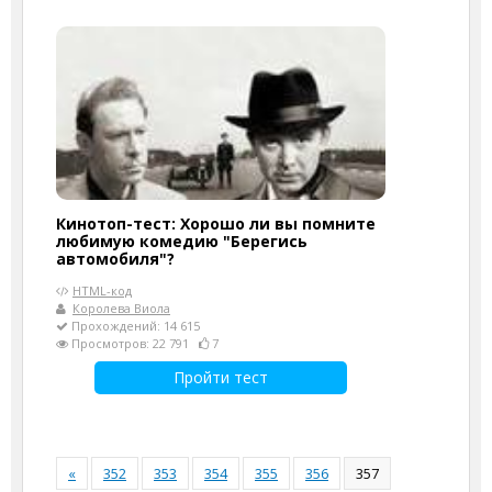
Кинотоп-тест: Хорошо ли вы помните
любимую комедию "Берегись
автомобиля"?
HTML-код
Королева Виола
Прохождений: 14 615
Просмотров: 22 791
7
Пройти тест
«
352
353
354
355
356
357