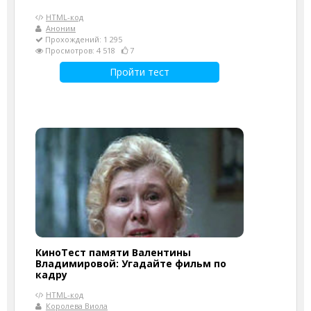
HTML-код
Аноним
Прохождений: 1 295
Просмотров: 4 518
7
Пройти тест
КиноТест памяти Валентины
Владимировой: Угадайте фильм по
кадру
HTML-код
Королева Виола