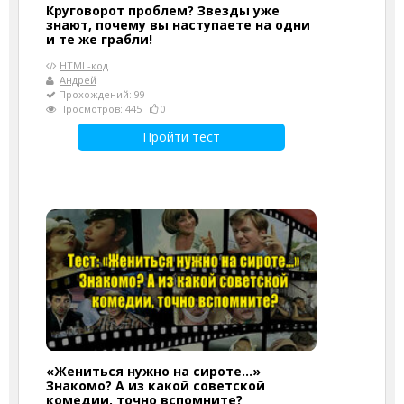
Круговорот проблем? Звезды уже
знают, почему вы наступаете на одни
и те же грабли!
HTML-код
Андрей
Прохождений: 99
Просмотров: 445
0
Пройти тест
«Жениться нужно на сироте…»
Знакомо? А из какой советской
комедии, точно вспомните?