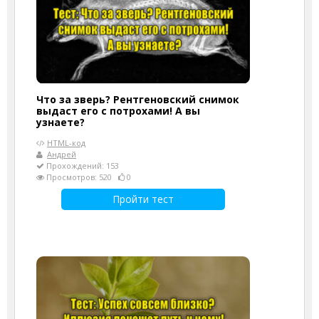
Что за зверь? Рентгеновский снимок
выдаст его с потрохами! А вы
узнаете?
HTML-код
Андрей
Прохождений: 153
Просмотров: 520
0
Пройти тест