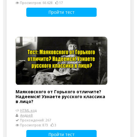
Просмотров: 66 628
17
Пройти тест
Маяковского от Горького отличите?
Надеемся! Узнаете русского классика
в лицо?
HTML-код
Андрей
Прохождений: 267
Просмотров: 873
3
Пройти тест