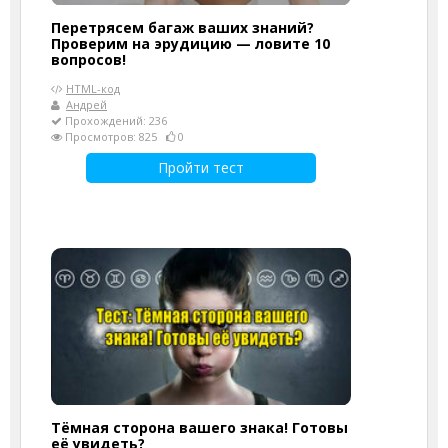
Перетрясем багаж ваших знаний?
Проверим на эрудицию — ловите 10
вопросов!
HTML-код
Андрей
Прохождений: 236
Просмотров: 825
0
Пройти тест
Тёмная сторона вашего знака! Готовы
её увидеть?