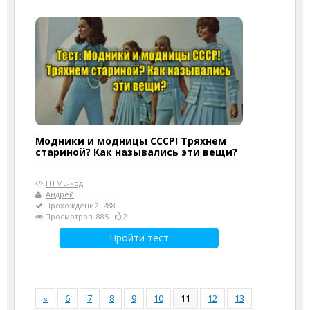
Модники и модницы СССР! Тряхнем
стариной? Как назывались эти вещи?
HTML-код
Андрей
Прохождений: 288
Просмотров: 885
2
Пройти тест
«
6
7
8
9
10
11
12
13