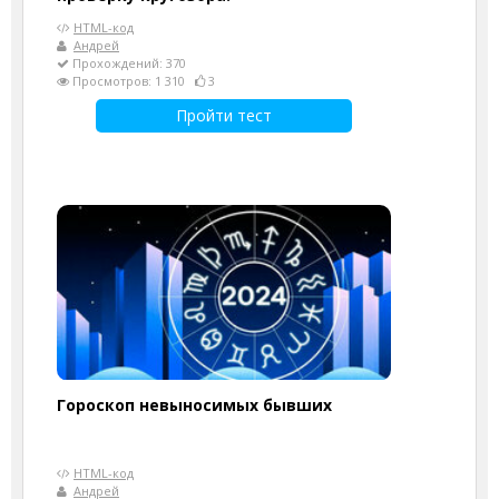
HTML-код
Андрей
Прохождений: 370
Просмотров: 1 310
3
Пройти тест
Гороскоп невыносимых бывших
HTML-код
Андрей