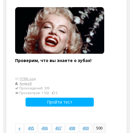
Проверим, что вы знаете о зубах!
HTML-код
Андрей
Прохождений: 339
Просмотров: 1 552
5
Пройти тест
«
495
496
497
498
499
500