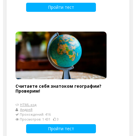
Пройти тест
Считаете себя знатоком географии?
Проверим!
HTML-код
Андрей
Прохождений: 416
Просмотров: 1 431
3
Пройти тест