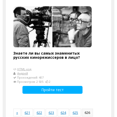
Знаете ли вы самых знаменитых
русских кинорежиссеров в лицо?
HTML-код
Андрей
Прохождений: 407
Просмотров: 2 505
2
Пройти тест
«
621
622
623
624
625
626