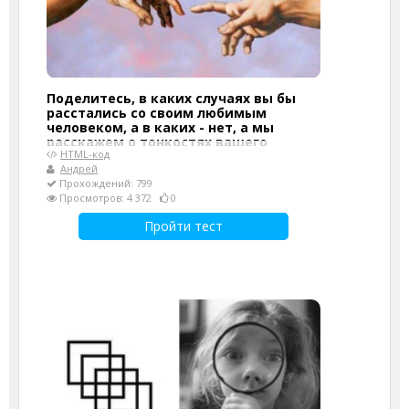
Поделитесь, в каких случаях вы бы
расстались со своим любимым
человеком, а в каких - нет, а мы
расскажем о тонкостях вашего
HTML-код
характера
Андрей
Прохождений: 799
Просмотров: 4 372
0
Пройти тест