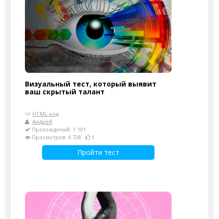
Визуальный тест, который выявит
ваш скрытый талант
HTML-код
Андрей
Прохождений: 1 101
Просмотров: 4 728
1
Пройти тест