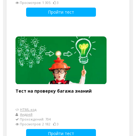
Просмотров: 1 305
3
Пройти тест
Тест на проверку багажа знаний
HTML-код
Андрей
Прохождений: 704
Просмотров: 2 182
3
Пройти тест