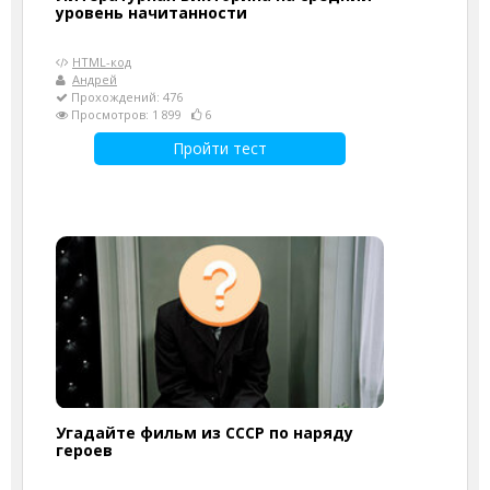
уровень начитанности
HTML-код
Андрей
Прохождений: 476
Просмотров: 1 899
6
Пройти тест
Угадайте фильм из СССР по наряду
героев