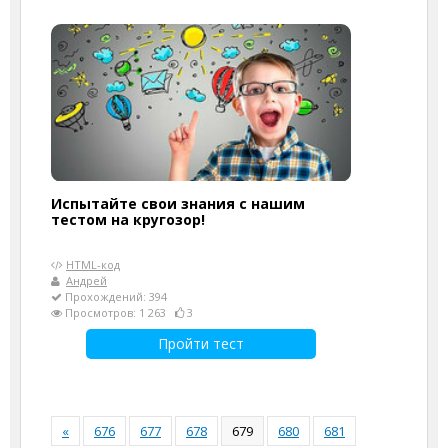
Испытайте свои знания с нашим
тестом на кругозор!
HTML-код
Андрей
Прохождений: 394
Просмотров: 1 263
3
Пройти тест
«
676
677
678
679
680
681