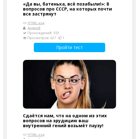
«Да вы, батенька, всё позабыли!»: 8
вопросов про СССР, на которых почти
все застрянут
HTML-код
Андрей
Прохождений: 353
Просмотров: 627
1
Пройти тест
Сдаётся нам, что на одном из этих
вопросов на эрудицию ваш
внутренний гений возьмёт паузу!
HTML-код