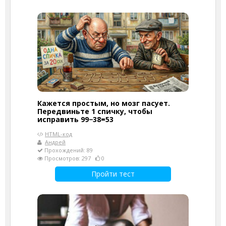
Кажется простым, но мозг пасует.
Передвиньте 1 спичку, чтобы
исправить 99−38=53
HTML-код
Андрей
Прохождений: 89
Просмотров: 297
0
Пройти тест