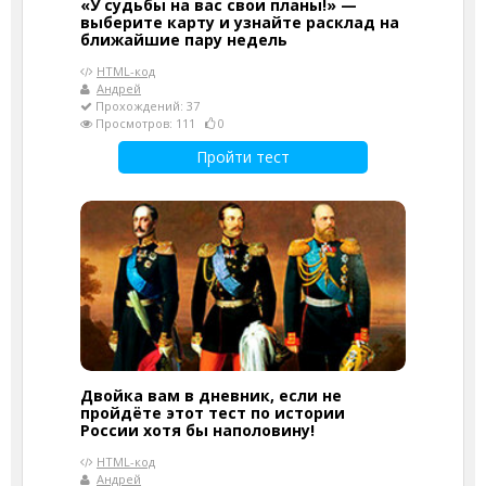
«У судьбы на вас свои планы!» —
выберите карту и узнайте расклад на
ближайшие пару недель
HTML-код
Андрей
Прохождений: 37
Просмотров: 111
0
Пройти тест
Двойка вам в дневник, если не
пройдёте этот тест по истории
России хотя бы наполовину!
HTML-код
Андрей