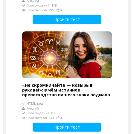
Андрей
Прохождений: 119
Просмотров: 295
0
Пройти тест
«Не скромничайте — козырь в
рукаве!»: в чём истинное
превосходство вашего знака зодиака
HTML-код
Андрей
Прохождений: 81
Просмотров: 230
0
Пройти тест