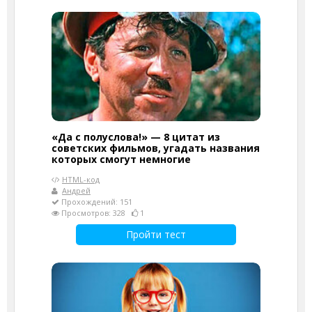
«Да с полуслова!» — 8 цитат из
советских фильмов, угадать названия
которых смогут немногие
HTML-код
Андрей
Прохождений: 151
Просмотров: 328
1
Пройти тест