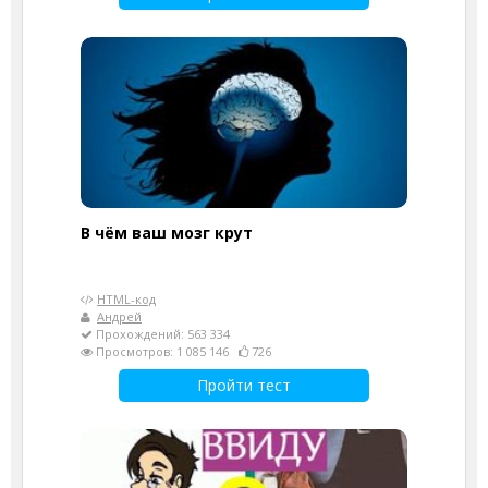
В чём ваш мозг крут
HTML-код
Андрей
Прохождений: 563 334
Просмотров: 1 085 146
726
Пройти тест