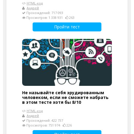
HTML-код
Андрей
Прохождений: 717 093
Просмотров: 1 338 931
263
Пройти тест
Не называйте себя эрудированным
человеком, если не сможете набрать
в этом тесте хотя бы 8/10
HTML-код
Андрей
Прохождений: 422 737
Просмотров: 751 974
226