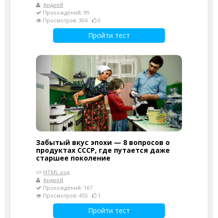
Андрей
Прохождений: 99
Просмотров: 304
0
Пройти тест
Забытый вкус эпохи — 8 вопросов о
продуктах СССР, где путается даже
старшее поколение
HTML-код
Андрей
Прохождений: 167
Просмотров: 455
1
Пройти тест