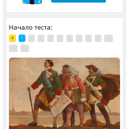
Начало теста:
<
1
2
3
4
5
6
7
8
9
10
11
12