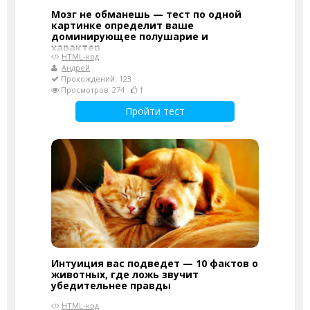
Мозг не обманешь — тест по одной
картинке определит ваше
доминирующее полушарие и
характер
HTML-код
Андрей
Прохождений: 123
Просмотров: 274
1
Пройти тест
Интуиция вас подведет — 10 фактов о
животных, где ложь звучит
убедительнее правды
HTML-код