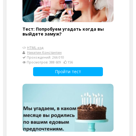
Тест: Попробуем угадать когда вы
выйдете замуж?
HTML-код
Никитин Константин
Прохождений: 266 010
Просмотров: 388 609
156
Пройти тест