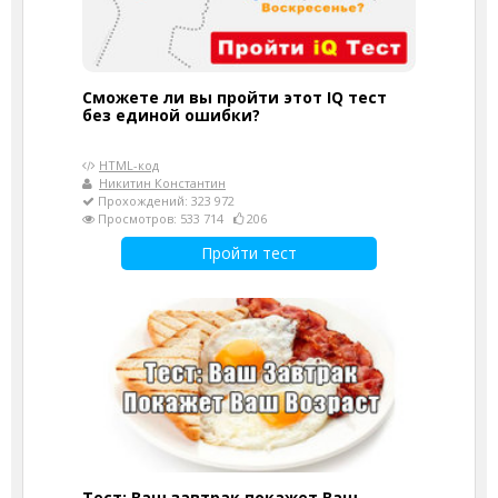
Сможете ли вы пройти этот IQ тест
без единой ошибки?
HTML-код
Никитин Константин
Прохождений: 323 972
Просмотров: 533 714
206
Пройти тест
Тест: Ваш завтрак покажет Ваш