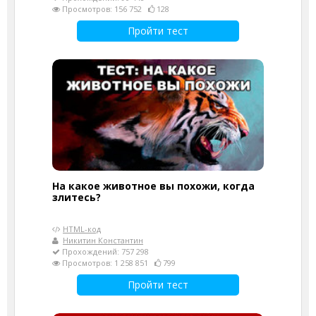
Просмотров: 156 752
128
Пройти тест
На какое животное вы похожи, когда
злитесь?
HTML-код
Никитин Константин
Прохождений: 757 298
Просмотров: 1 258 851
799
Пройти тест