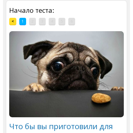
Начало теста:
<
1
2
3
4
5
6
Что бы вы приготовили для