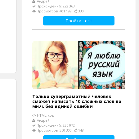
Андрей
Прохождений: 222 363
Просмотров: 401 199
330
Пройти тест
Только суперграмотный человек
сможет написать 10 сложных слов во
мн.ч. без единой ошибки
HTML-код
Андрей
Прохождений: 236 072
Просмотров: 360 300
148