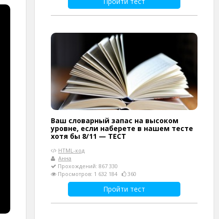
Пройти тест
Ваш словарный запас на высоком
уровне, если наберете в нашем тесте
хотя бы 8/11 — ТЕСТ
HTML-код
Анна
Прохождений: 867 330
Просмотров: 1 632 184
360
Пройти тест