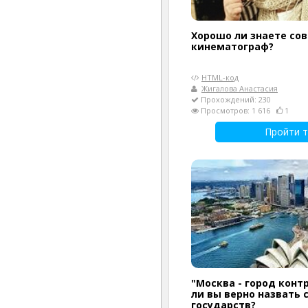
Хорошо ли знаете со
кинематограф?
HTML-код
Жигалова Анастасия
Прохождений: 230
Просмотров: 1 616
1
Пройти т
"Москва - город конт
ли вы верно назвать
государств?