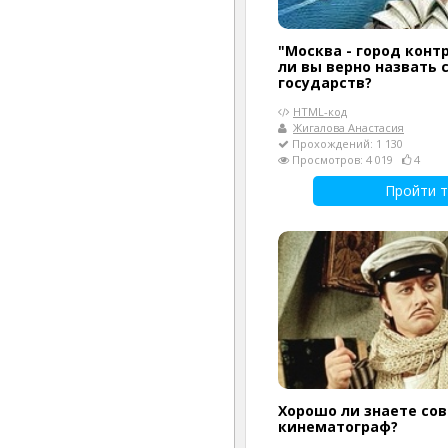
"Москва - город конт
ли вы верно назвать
государств?
HTML-код
Жигалова Анастасия
Прохождений: 1 130
Просмотров: 4 019
4
Пройти т
Хорошо ли знаете со
кинематограф?