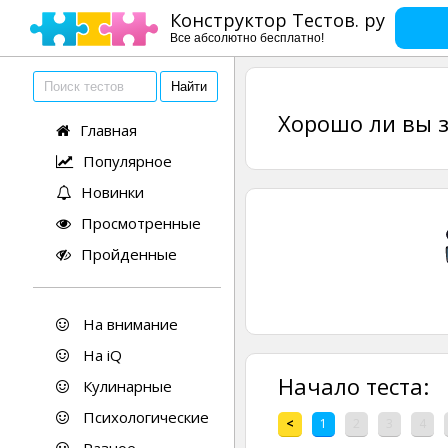
Конструктор Тестов. ру
Все абсолютно бесплатно!
Хорошо ли вы з
Главная
Популярное
Новинки
Просмотренные
Пройденные
На внимание
На iQ
Начало теста:
Кулинарные
Психологические
<
1
2
3
4