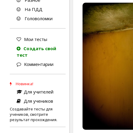
Разное
На ПДД
Головоломки
Мои тесты
Создать свой
тест
Комментарии
Новинка!
Для учителей
Для учеников
Создавайте тесты для
учеников, смотрите
результат прохождения.