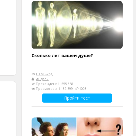
Cколько лет вашей душе?
HTML-код
Андрей
Прохождений: 655 358
Просмотров: 1 132 699
1003
Пройти тест