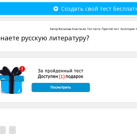
Создать свой тест бесплат
Автор
Жигалова Анастасия
. Тип теста:
Простой тест
. Категория:
наете русскую литературу?
5
6