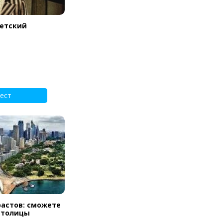
ветский
ест
растов: сможете
 столицы