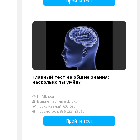
Пройти тест
Главный тест на общие знания:
насколько ты умён?
HTML-код
Всякие Научные Штуки
Прохождений: 600 526
Просмотров: 896 623
366
Пройти тест