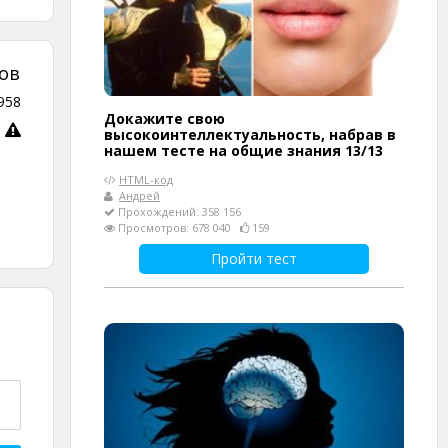
ов
958
Докажите свою
высокоинтеллектуальность, набрав в
нашем тесте на общие знания 13/13
HTML-код
Андрей
Прохождений: 358 156
Просмотров: 678 040
159
Пройти тест