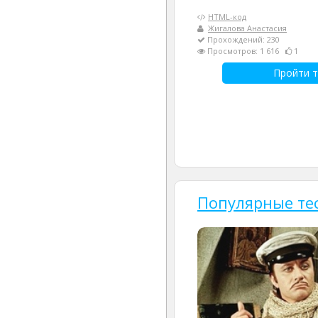
HTML-код
Жигалова Анастасия
Прохождений: 230
Просмотров: 1 616
1
Пройти т
Популярные те