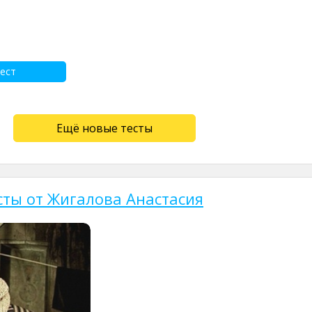
ест
Ещё новые тесты
сты от Жигалова Анастасия