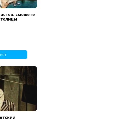
растов: сможете
 столицы
ест
ветский