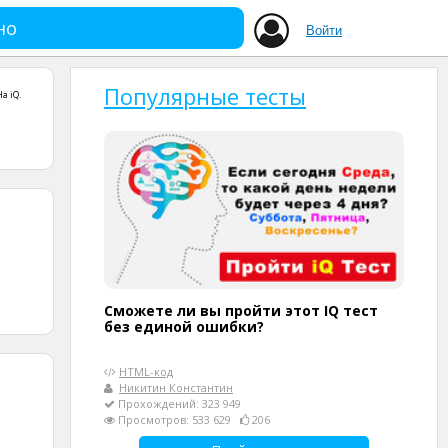
но
Войти
Популярные тесты
На iQ
.
Сможете ли вы пройти этот IQ тест
без единой ошибки?
HTML-код
Никитин Константин
Прохождений: 323 949
Просмотров: 533 629
206