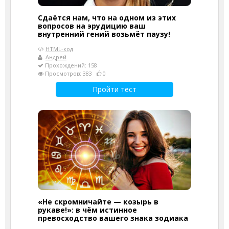
Сдаётся нам, что на одном из этих
вопросов на эрудицию ваш
внутренний гений возьмёт паузу!
HTML-код
Андрей
Прохождений: 158
Просмотров: 383
0
Пройти тест
«Не скромничайте — козырь в
рукаве!»: в чём истинное
превосходство вашего знака зодиака