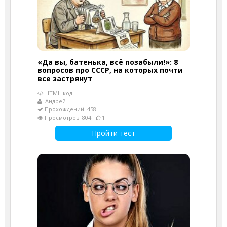
«Да вы, батенька, всё позабыли!»: 8
вопросов про СССР, на которых почти
все застрянут
HTML-код
Андрей
Прохождений: 458
Просмотров: 804
1
Пройти тест