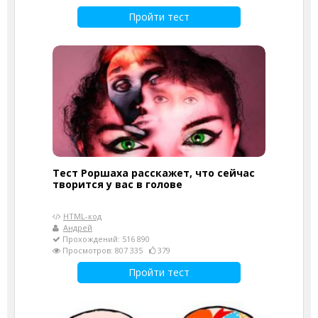
Пройти тест
Тест Роршаха расскажет, что сейчас
творится у вас в голове
HTML-код
Андрей
Прохождений: 516 890
Просмотров: 807 335
379
Пройти тест