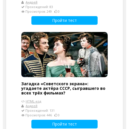
Андрей
Прохождений: 83
Просмотров: 249
0
Пройти тест
Загадка «Советского экрана»:
угадаете актёра СССР, сыгравшего во
всех трёх фильмах?
HTML-код
Андрей
Прохождений: 131
Просмотров: 446
0
Пройти тест