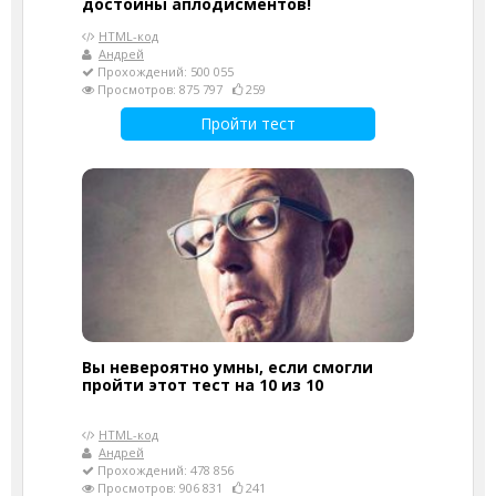
достойны аплодисментов!
HTML-код
Андрей
Прохождений: 500 055
Просмотров: 875 797
259
Пройти тест
Вы невероятно умны, если смогли
пройти этот тест на 10 из 10
HTML-код
Андрей
Прохождений: 478 856
Просмотров: 906 831
241