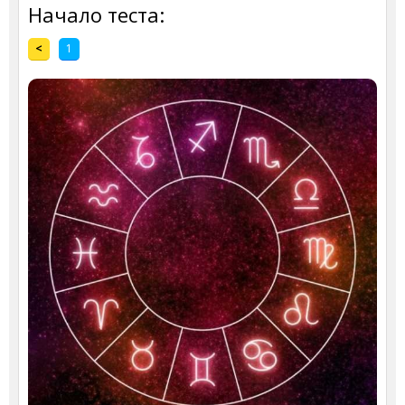
Начало теста:
<
1