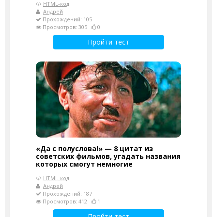
HTML-код
Андрей
Прохождений: 105
Просмотров: 305
0
Пройти тест
«Да с полуслова!» — 8 цитат из
советских фильмов, угадать названия
которых смогут немногие
HTML-код
Андрей
Прохождений: 187
Просмотров: 412
1
Пройти тест