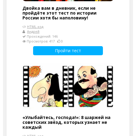
Двойка вам в дневник, если не
пройдёте этот тест по истории
России хотя бы наполовину!
HTML-код
Андрей
Прохождений: 146
Просмотров: 417
0
Пройти тест
«Улыбайтесь, господа!»: 8 шаржей на
советских звёзд, которых узнает не
каждый
HTML-код