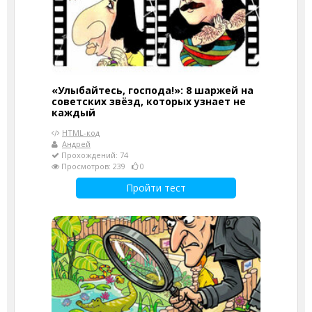
«Улыбайтесь, господа!»: 8 шаржей на
советских звёзд, которых узнает не
каждый
HTML-код
Андрей
Прохождений: 74
Просмотров: 239
0
Пройти тест