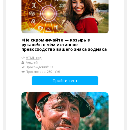
«Не скромничайте — козырь в
рукаве!»: в чём истинное
превосходство вашего знака зодиака
HTML-код
Андрей
Прохождений: 81
Просмотров: 230
0
Пройти тест