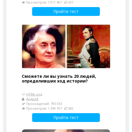
Просмотров: 1 011 407
537
Пройти тест
Сможете ли вы узнать 20 людей,
определивших ход истории?
HTML-код
Андрей
Прохождений: 793 033
Просмотров: 1 349 707
582
Пройти тест