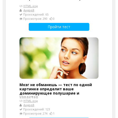
HTML-код
Андрей
Прохождений: 65
Просмотров: 290
0
Пройти тест
Мозг не обманешь — тест по одной
картинке определит ваше
доминирующее полушарие и
характер
HTML-код
Андрей
Прохождений: 123
Просмотров: 274
1