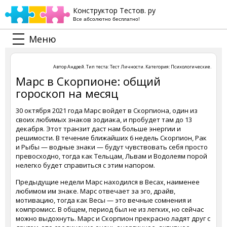
Конструктор Тестов. ру
Все абсолютно бесплатно!
Меню
Автор
Андрей
. Тип теста:
Тест Личности
. Категория:
Психологические
.
Марс в Скорпионе: общий
гороскоп на месяц
30 октября 2021 года Марс войдет в Скорпиона, один из
своих любимых знаков зодиака, и пробудет там до 13
декабря. Этот транзит даст нам больше энергии и
решимости. В течение ближайших 6 недель Скорпион, Рак
и Рыбы — водные знаки — будут чувствовать себя просто
превосходно, тогда как Тельцам, Львам и Водолеям порой
нелегко будет справиться с этим напором.
Предыдущие недели Марс находился в Весах, наименее
любимом им знаке. Марс отвечает за эго, драйв,
мотивацию, тогда как Весы — это вечные сомнения и
компромисс. В общем, период был не из легких, но сейчас
можно выдохнуть. Марс и Скорпион прекрасно ладят друг с