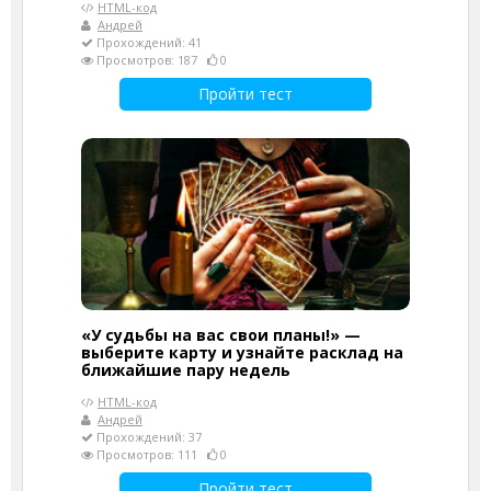
HTML-код
Андрей
Прохождений: 41
Просмотров: 187
0
Пройти тест
«У судьбы на вас свои планы!» —
выберите карту и узнайте расклад на
ближайшие пару недель
HTML-код
Андрей
Прохождений: 37
Просмотров: 111
0
Пройти тест