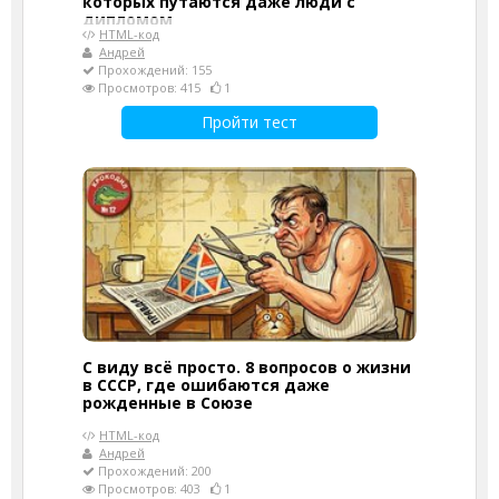
которых путаются даже люди с
дипломом
HTML-код
Андрей
Прохождений: 155
Просмотров: 415
1
Пройти тест
С виду всё просто. 8 вопросов о жизни
в СССР, где ошибаются даже
рожденные в Союзе
HTML-код
Андрей
Прохождений: 200
Просмотров: 403
1