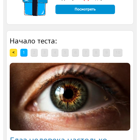
Начало теста:
<
1
2
3
4
5
6
7
8
9
10