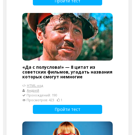
Пройти тест
«Да с полуслова!» — 8 цитат из
советских фильмов, угадать названия
которых смогут немногие
HTML-код
Андрей
Прохождений: 190
Просмотров: 423
1
Пройти тест