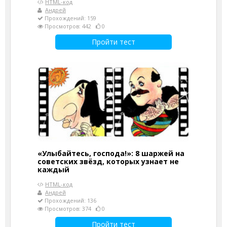
HTML-код
Андрей
Прохождений: 159
Просмотров: 442
0
Пройти тест
«Улыбайтесь, господа!»: 8 шаржей на
советских звёзд, которых узнает не
каждый
HTML-код
Андрей
Прохождений: 136
Просмотров: 374
0
Пройти тест