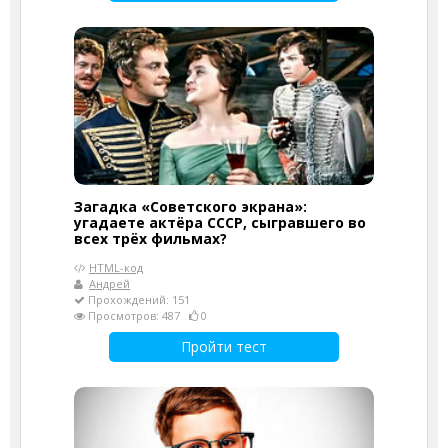
Загадка «Советского экрана»:
угадаете актёра СССР, сыгравшего во
всех трёх фильмах?
HTML-код
Андрей
Прохождений: 151
Просмотров: 487
0
Пройти тест