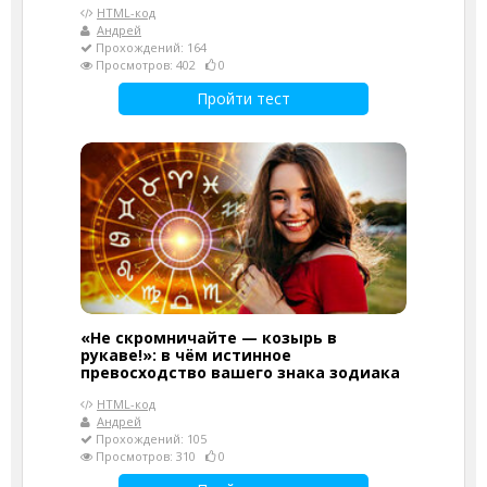
HTML-код
Андрей
Прохождений: 164
Просмотров: 402
0
Пройти тест
«Не скромничайте — козырь в
рукаве!»: в чём истинное
превосходство вашего знака зодиака
HTML-код
Андрей
Прохождений: 105
Просмотров: 310
0