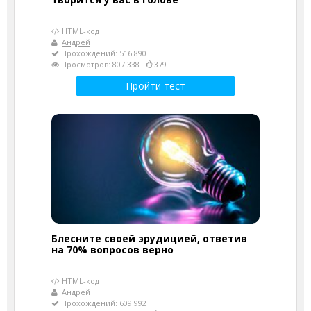
HTML-код
Андрей
Прохождений: 516 890
Просмотров: 807 338
379
Пройти тест
Блесните своей эрудицией, ответив
на 70% вопросов верно
HTML-код
Андрей
Прохождений: 609 992