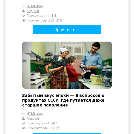
HTML-код
Андрей
Прохождений: 118
Просмотров: 350
0
Пройти тест
Забытый вкус эпохи — 8 вопросов о
продуктах СССР, где путается даже
старшее поколение
HTML-код
Андрей
Прохождений: 207
Просмотров: 560
1