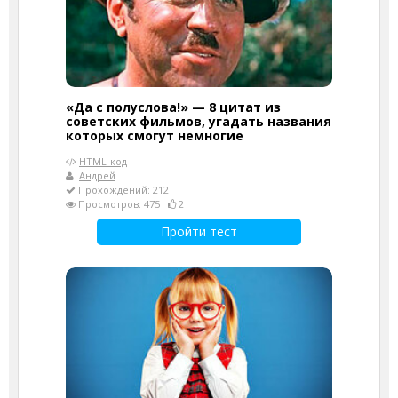
«Да с полуслова!» — 8 цитат из
советских фильмов, угадать названия
которых смогут немногие
HTML-код
Андрей
Прохождений: 212
Просмотров: 475
2
Пройти тест