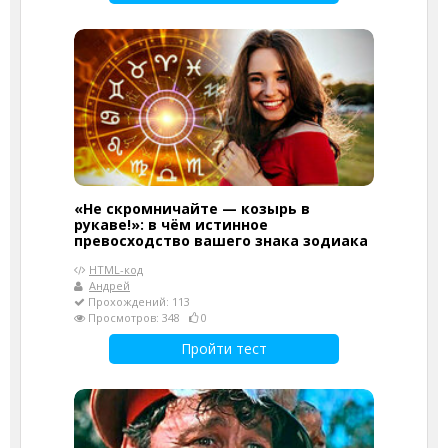
«Не скромничайте — козырь в
рукаве!»: в чём истинное
превосходство вашего знака зодиака
HTML-код
Андрей
Прохождений: 113
Просмотров: 348
0
Пройти тест