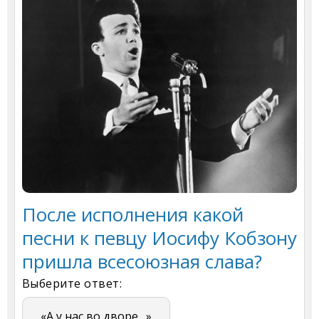
После исполнения какой
песни к певцу Иосифу Кобзону
пришла всесоюзная слава?
Выберите ответ:
«А у нас во дворе…»