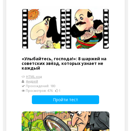
«Улыбайтесь, господа!»: 8 шаржей на
советских звёзд, которых узнает не
каждый
HTML-код
Андрей
Прохождений: 180
Просмотров: 476
1
Пройти тест