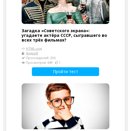
Загадка «Советского экрана»:
угадаете актёра СССР, сыгравшего во
всех трёх фильмах?
HTML-код
Андрей
Прохождений: 206
Просмотров: 649
1
Пройти тест