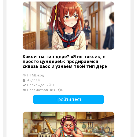
Какой ты тип дере? «Я не токсик, я
просто цундере!»: продираемся
сквозь хаос и узнаём твой тип дэрэ
HTML-код
Андрей
Прохождений: 15
Просмотров: 183
0
Пройти тест