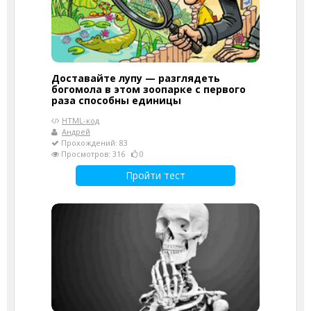
Доставайте лупу — разглядеть
богомола в этом зоопарке с первого
раза способны единицы
HTML-код
Андрей
Прохождений: 83
Просмотров: 316
0
Пройти тест