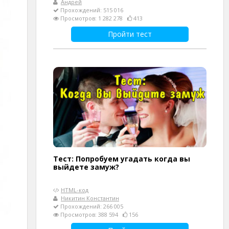
Андрей
Прохождений: 515 016
Просмотров: 1 282 278
413
Пройти тест
Тест: Попробуем угадать когда вы
выйдете замуж?
HTML-код
Никитин Константин
Прохождений: 266 005
Просмотров: 388 594
156