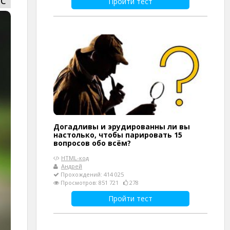
Пройти тест
Догадливы и эрудированны ли вы
настолько, чтобы парировать 15
вопросов обо всём?
HTML-код
Андрей
Прохождений: 414 025
Просмотров: 851 721
278
Пройти тест