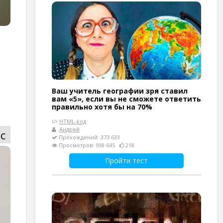
Ваш учитель географии зря ставил
вам «5», если вы не сможете ответить
правильно хотя бы на 70%
HTML-код
Андрей
с
Прохождений: 373 633
Просмотров: 598 645
218
Пройти тест