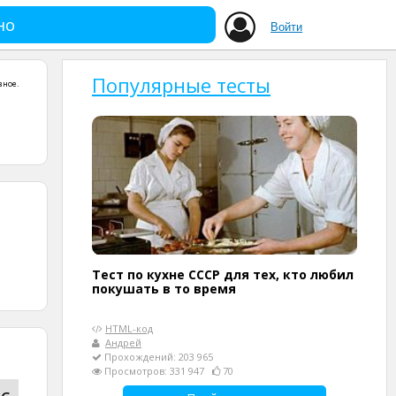
но
Войти
Популярные тесты
зное
.
Тест по кухне СССР для тех, кто любил
покушать в то время
HTML-код
Андрей
Прохождений: 203 965
Просмотров: 331 947
70
с