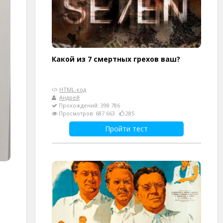
Какой из 7 смертных грехов ваш?
HTML-код
Андрей
Прохождений: 398 786
Просмотров: 687 663
285
Пройти тест