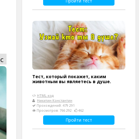
Пройти тест
с
Тест, который покажет, каким
животным вы являетесь в душе.
HTML-код
Никитин Константин
Прохождений: 479 291
Просмотров: 766 292
462
Пройти тест