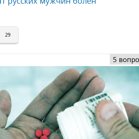
т русских мужчин болен
29
5 вопро