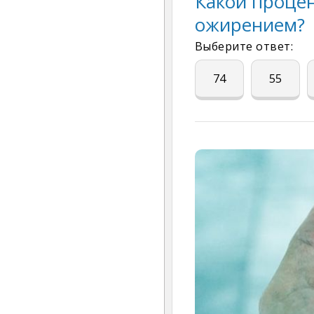
Какой процен
ожирением?
Выберите ответ:
74
55