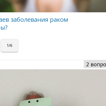
аев заболевания раком
мы?
1/6
2 вопро