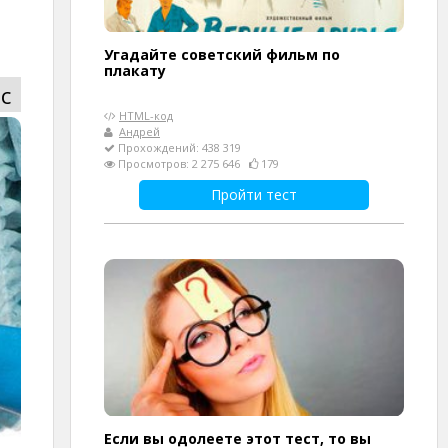
Угадайте советский фильм по
плакату
с
HTML-код
Андрей
Прохождений: 438 319
Просмотров: 2 275 646
179
Пройти тест
Если вы одолеете этот тест, то вы