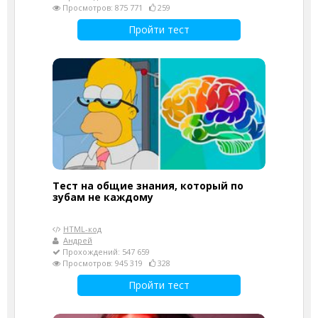
Просмотров: 875 771
259
Пройти тест
Тест на общие знания, который по
зубам не каждому
HTML-код
Андрей
Прохождений: 547 659
Просмотров: 945 319
328
Пройти тест