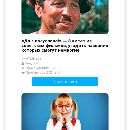
«Да с полуслова!» — 8 цитат из
советских фильмов, угадать названия
которых смогут немногие
HTML-код
Андрей
Прохождений: 167
Просмотров: 372
1
Пройти тест