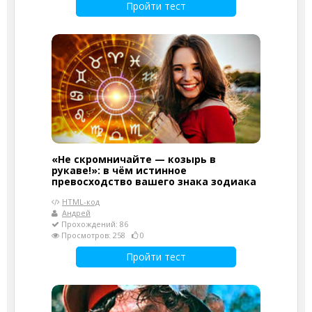
Пройти тест
«Не скромничайте — козырь в
рукаве!»: в чём истинное
превосходство вашего знака зодиака
HTML-код
Андрей
Прохождений: 86
Просмотров: 258
0
Пройти тест