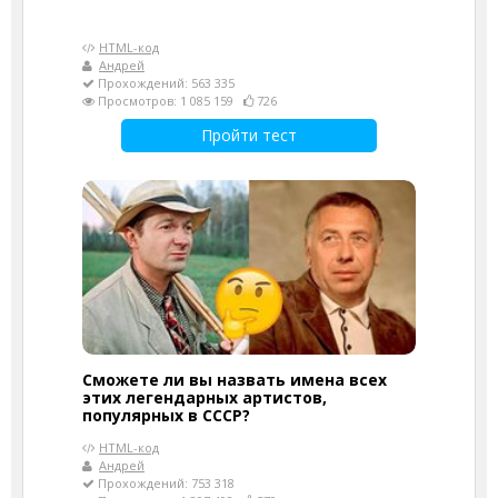
HTML-код
Андрей
Прохождений: 563 335
Просмотров: 1 085 159
726
Пройти тест
Сможете ли вы назвать имена всех
этих легендарных артистов,
популярных в СССР?
HTML-код
Андрей
Прохождений: 753 318