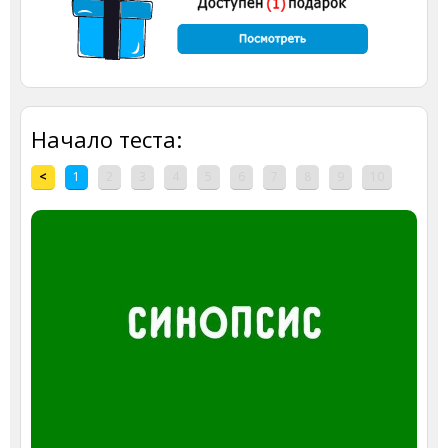
Начало теста:
<
1
2
3
4
5
6
7
8
9
10