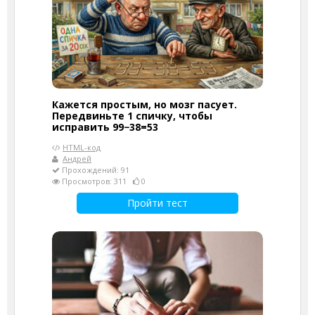
Кажется простым, но мозг пасует.
Передвиньте 1 спичку, чтобы
исправить 99−38=53
HTML-код
Андрей
Прохождений: 91
Просмотров: 311
0
Пройти тест