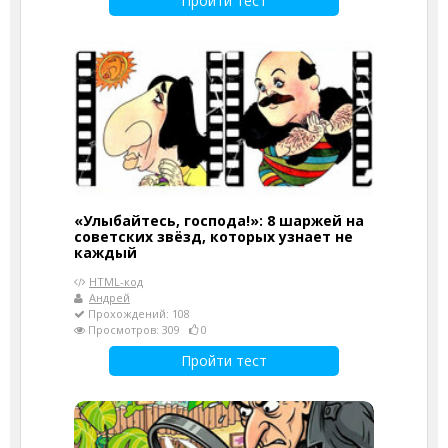
Пройти тест
«Улыбайтесь, господа!»: 8 шаржей на
советских звёзд, которых узнает не
каждый
HTML-код
Андрей
Прохождений: 108
Просмотров: 309
0
Пройти тест