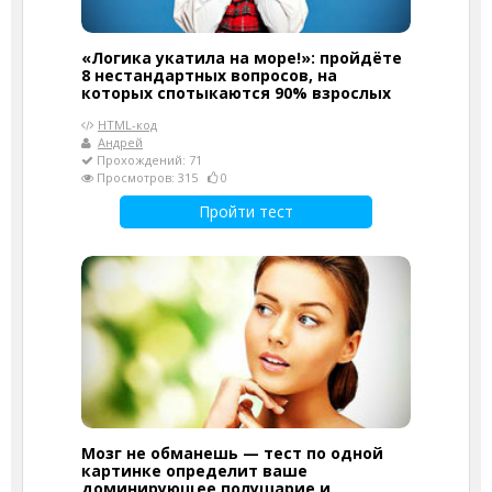
«Логика укатила на море!»: пройдёте
8 нестандартных вопросов, на
которых спотыкаются 90% взрослых
HTML-код
Андрей
Прохождений: 71
Просмотров: 315
0
Пройти тест
Мозг не обманешь — тест по одной
картинке определит ваше
доминирующее полушарие и