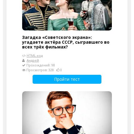
Загадка «Советского экрана»:
угадаете актёра СССР, сыгравшего во
всех трёх фильмах?
HTML-код
Андрей
Прохождений: 98
Просмотров: 328
0
Пройти тест