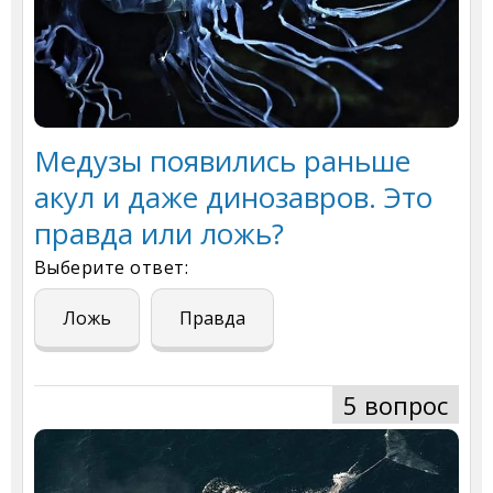
Медузы появились раньше
акул и даже динозавров. Это
правда или ложь?
Выберите ответ:
Ложь
Правда
5 вопрос