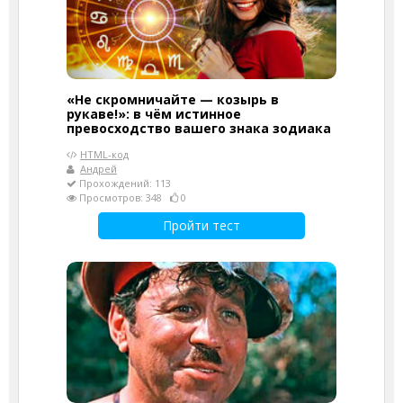
«Не скромничайте — козырь в
рукаве!»: в чём истинное
превосходство вашего знака зодиака
HTML-код
Андрей
Прохождений: 113
Просмотров: 348
0
Пройти тест