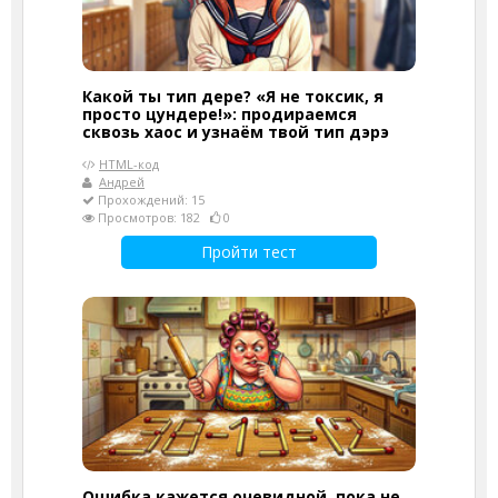
Какой ты тип дере? «Я не токсик, я
просто цундере!»: продираемся
сквозь хаос и узнаём твой тип дэрэ
HTML-код
Андрей
Прохождений: 15
Просмотров: 182
0
Пройти тест
Ошибка кажется очевидной, пока не