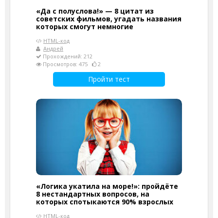
«Да с полуслова!» — 8 цитат из
советских фильмов, угадать названия
которых смогут немногие
HTML-код
Андрей
Прохождений: 212
Просмотров: 475
2
Пройти тест
«Логика укатила на море!»: пройдёте
8 нестандартных вопросов, на
которых спотыкаются 90% взрослых
HTML-код