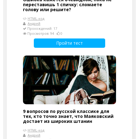
переставишь 1 спичку: сломаете
голову или решите?
HTML-код
Андрей
Прохождений: 17
Просмотров: 94
0
Пройти тест
9 вопросов по русской классике для
тех, кто точно знает, что Маяковский
достает из широких штанин
HTML-код
Андрей