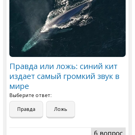
Правда или ложь: синий кит
издает самый громкий звук в
мире
Выберите ответ:
Правда
Ложь
6 вопрос