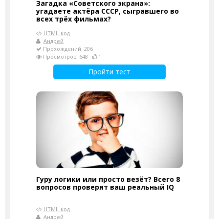
Загадка «Советского экрана»:
угадаете актёра СССР, сыгравшего во
всех трёх фильмах?
HTML-код
Андрей
Прохождений: 206
Просмотров: 648
1
Пройти тест
Гуру логики или просто везёт? Всего 8
вопросов проверят ваш реальный IQ
HTML-код
Андрей