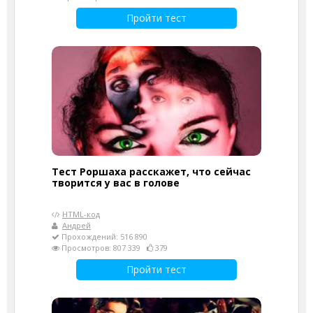
Пройти тест
Тест Роршаха расскажет, что сейчас
творится у вас в голове
HTML-код
Андрей
Прохождений: 516 890
Просмотров: 807 339
379
Пройти тест