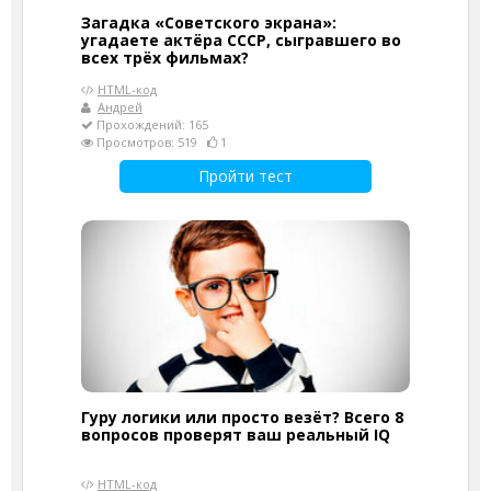
Загадка «Советского экрана»:
угадаете актёра СССР, сыгравшего во
всех трёх фильмах?
HTML-код
Андрей
Прохождений: 165
Просмотров: 519
1
Пройти тест
Гуру логики или просто везёт? Всего 8
вопросов проверят ваш реальный IQ
HTML-код