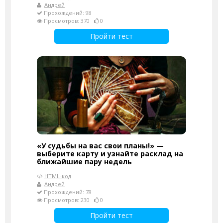
Андрей
Прохождений: 98
Просмотров: 370
0
Пройти тест
«У судьбы на вас свои планы!» —
выберите карту и узнайте расклад на
ближайшие пару недель
HTML-код
Андрей
Прохождений: 78
Просмотров: 230
0
Пройти тест