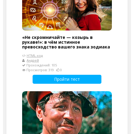
«Не скромничайте — козырь в
рукаве!»: в чём истинное
превосходство вашего знака зодиака
HTML-код
Андрей
Прохождений: 105
Просмотров: 319
0
Пройти тест