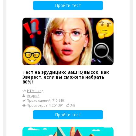
Пройти тест
Тест на эрудицию: Ваш IQ высок, как
Эверест, если вы сможете набрать
80%!
HTML-код
Андрей
Прохождений: 710 610
Просмотров: 1 254 391
349
Пройти тест