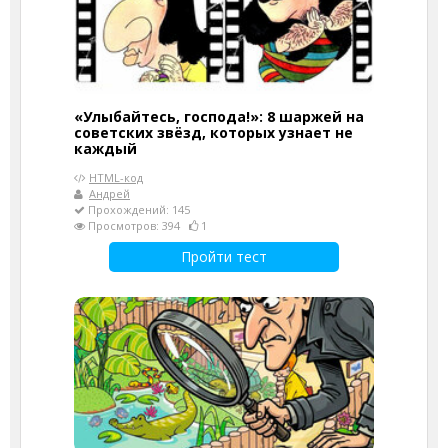
«Улыбайтесь, господа!»: 8 шаржей на
советских звёзд, которых узнает не
каждый
HTML-код
Андрей
Прохождений: 145
Просмотров: 394
1
Пройти тест