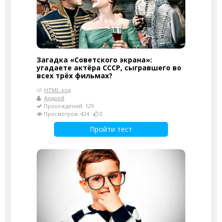
Загадка «Советского экрана»:
угадаете актёра СССР, сыгравшего во
всех трёх фильмах?
HTML-код
Андрей
Прохождений: 129
Просмотров: 424
0
Пройти тест