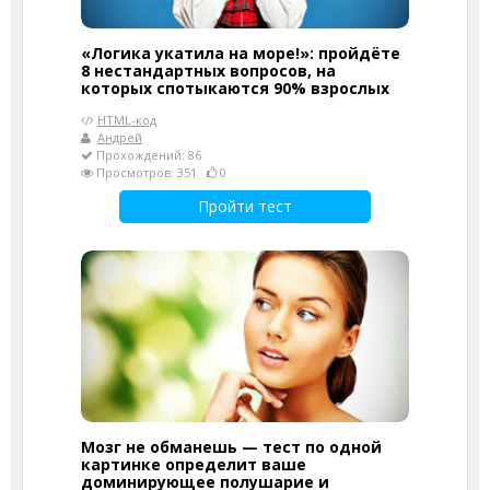
«Логика укатила на море!»: пройдёте
8 нестандартных вопросов, на
которых спотыкаются 90% взрослых
HTML-код
Андрей
Прохождений: 86
Просмотров: 351
0
Пройти тест
Мозг не обманешь — тест по одной
картинке определит ваше
доминирующее полушарие и