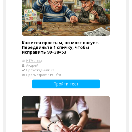
Кажется простым, но мозг пасует.
Передвиньте 1 спичку, чтобы
исправить 99−38=53
HTML-код
Андрей
Прохождений: 93
Просмотров: 319
0
Пройти тест