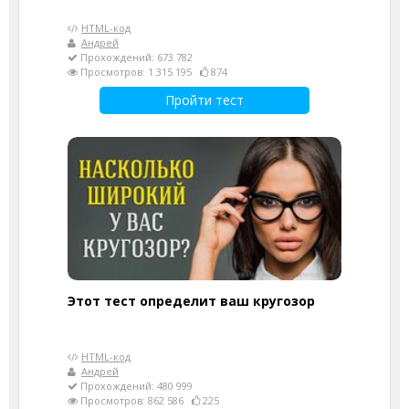
HTML-код
Андрей
Прохождений: 673 782
Просмотров: 1 315 195
874
Пройти тест
Этот тест определит ваш кругозор
HTML-код
Андрей
Прохождений: 480 999
Просмотров: 862 586
225