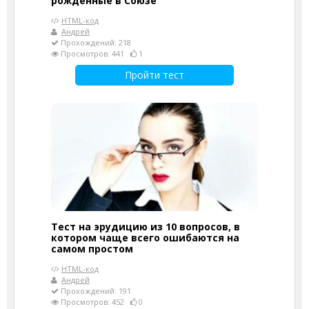
рожденные в Союзе
HTML-код
Андрей
Прохождений: 218
Просмотров: 441
1
Пройти тест
Тест на эрудицию из 10 вопросов, в
котором чаще всего ошибаются на
самом простом
HTML-код
Андрей
Прохождений: 191
Просмотров: 452
0