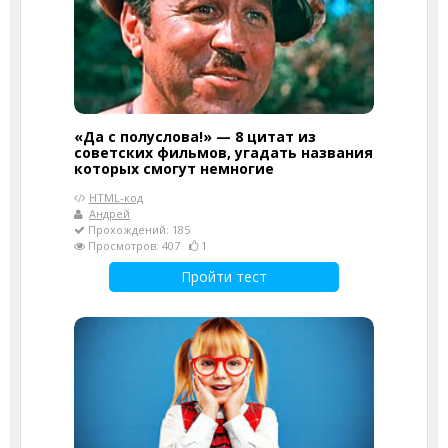
«Да с полуслова!» — 8 цитат из
советских фильмов, угадать названия
которых смогут немногие
HTML-код
Андрей
Прохождений: 185
Просмотров: 407
1
Пройти тест