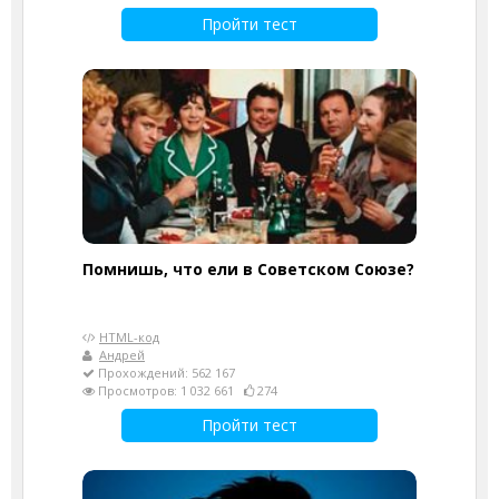
Пройти тест
Помнишь, что ели в Советском Союзе?
HTML-код
Андрей
Прохождений: 562 167
Просмотров: 1 032 661
274
Пройти тест