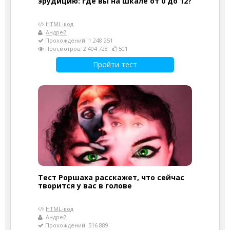
эрудицию: где вы на шкале от 0 до 12?
HTML-код
Андрей
Прохождений: 1 248 251
Просмотров: 2 404 728
501
Пройти тест
Тест Роршаха расскажет, что сейчас
творится у вас в голове
HTML-код
Андрей
Прохождений: 516 889