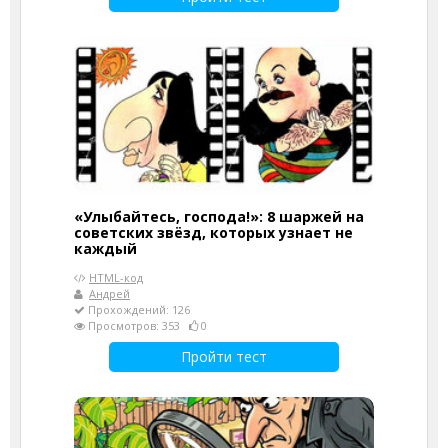
«Улыбайтесь, господа!»: 8 шаржей на
советских звёзд, которых узнает не
каждый
HTML-код
Андрей
Прохождений: 126
Просмотров: 353
0
Пройти тест