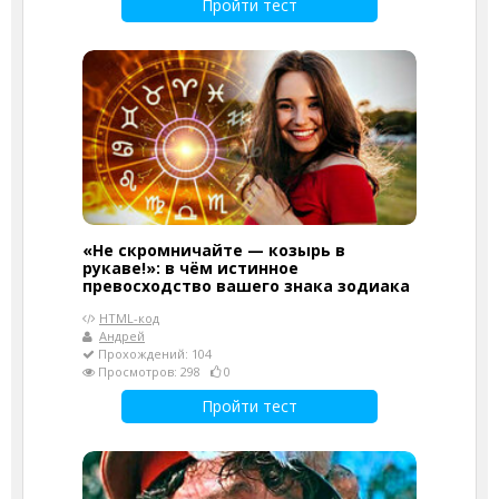
Пройти тест
«Не скромничайте — козырь в
рукаве!»: в чём истинное
превосходство вашего знака зодиака
HTML-код
Андрей
Прохождений: 104
Просмотров: 298
0
Пройти тест