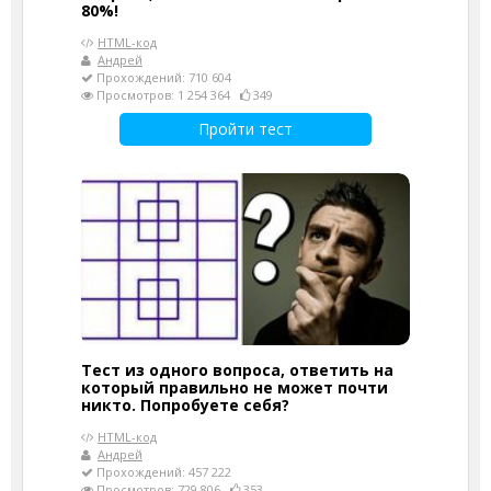
80%!
HTML-код
Андрей
Прохождений: 710 604
Просмотров: 1 254 364
349
Пройти тест
Тест из одного вопроса, ответить на
который правильно не может почти
никто. Попробуете себя?
HTML-код
Андрей
Прохождений: 457 222
Просмотров: 729 806
353