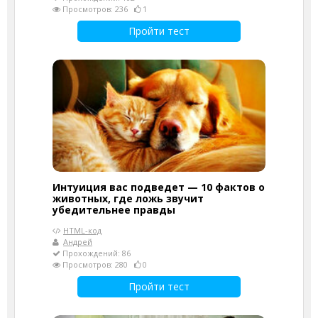
Просмотров: 236
1
Пройти тест
Интуиция вас подведет — 10 фактов о
животных, где ложь звучит
убедительнее правды
HTML-код
Андрей
Прохождений: 86
Просмотров: 280
0
Пройти тест