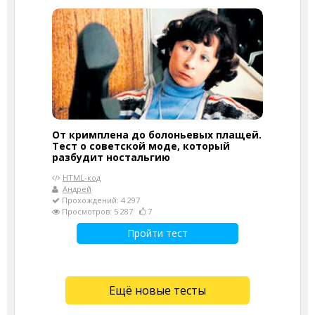
От кримплена до болоньевых плащей.
Тест о советской моде, который
разбудит ностальгию
HTML-код
Андрей
Прохождений: 4 297
Просмотров: 5 287
7
Пройти тест
Ещё новые тесты