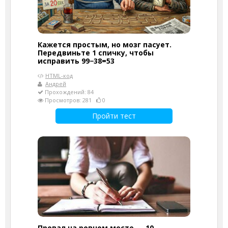
Кажется простым, но мозг пасует.
Передвиньте 1 спичку, чтобы
исправить 99−38=53
HTML-код
Андрей
Прохождений: 84
Просмотров: 281
0
Пройти тест
Провал на ровном месте — 10