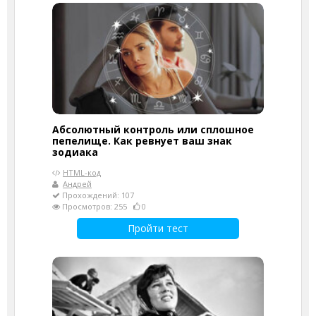
Абсолютный контроль или сплошное
пепелище. Как ревнует ваш знак
зодиака
HTML-код
Андрей
Прохождений: 107
Просмотров: 255
0
Пройти тест