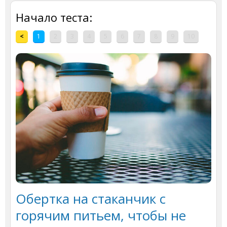
Начало теста:
<
1
2
3
4
5
6
7
8
9
10
Обертка на стаканчик с
горячим питьем, чтобы не