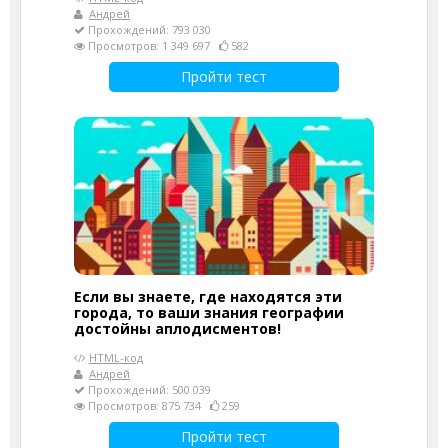
Андрей
Прохождений: 793 030
Просмотров: 1 349 697
582
Пройти тест
Если вы знаете, где находятся эти
города, то ваши знания географии
достойны аплодисментов!
HTML-код
Андрей
Прохождений: 500 039
Просмотров: 875 734
259
Пройти тест