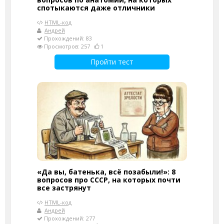
спотыкаются даже отличники
HTML-код
Андрей
Прохождений: 83
Просмотров: 257
1
Пройти тест
«Да вы, батенька, всё позабыли!»: 8
вопросов про СССР, на которых почти
все застрянут
HTML-код
Андрей
Прохождений: 277