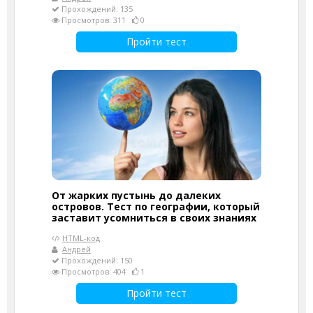
Прохождений: 135
Просмотров: 311
0
Пройти тест
От жарких пустынь до далеких
островов. Тест по географии, который
заставит усомниться в своих знаниях
HTML-код
Андрей
Прохождений: 150
Просмотров: 404
1
Пройти тест