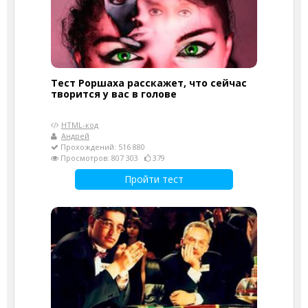
Тест Роршаха расскажет, что сейчас
творится у вас в голове
HTML-код
Андрей
Прохождений: 516 880
Просмотров: 807 303
379
Пройти тест