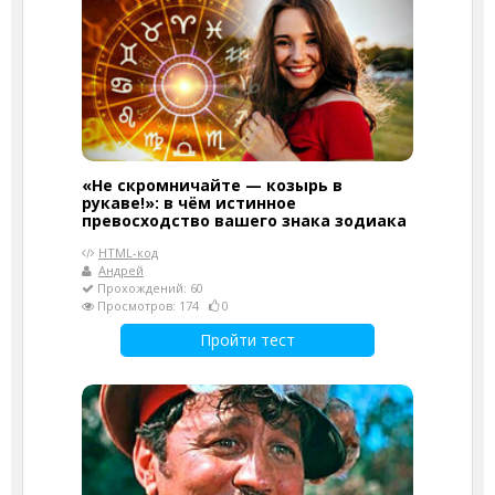
«Не скромничайте — козырь в
рукаве!»: в чём истинное
превосходство вашего знака зодиака
HTML-код
Андрей
Прохождений: 60
Просмотров: 174
0
Пройти тест