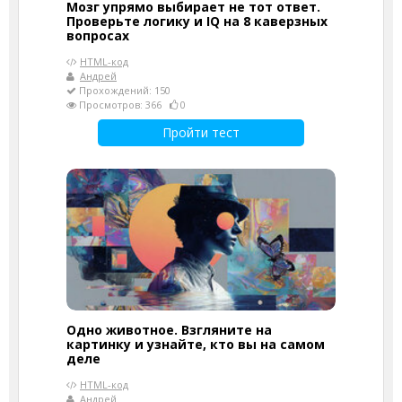
Мозг упрямо выбирает не тот ответ.
Проверьте логику и IQ на 8 каверзных
вопросах
HTML-код
Андрей
Прохождений: 150
Просмотров: 366
0
Пройти тест
Одно животное. Взгляните на
картинку и узнайте, кто вы на самом
деле
HTML-код
Андрей