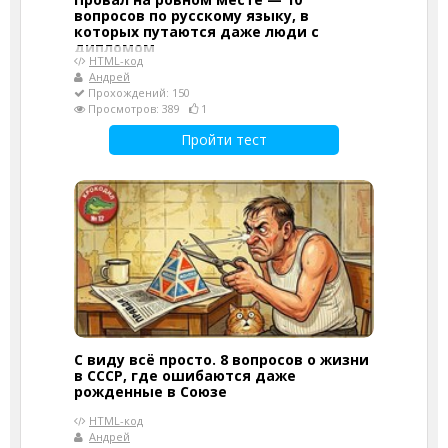
вопросов по русскому языку, в
которых путаются даже люди с
дипломом
HTML-код
Андрей
Прохождений: 150
Просмотров: 389
1
Пройти тест
С виду всё просто. 8 вопросов о жизни
в СССР, где ошибаются даже
рожденные в Союзе
HTML-код
Андрей