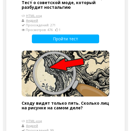
Тест о советской моде, который
разбудит ностальгию
HTML-код
Андрей
Прохождений: 271
Просмотров: 476
1
Пройти тест
Сходу видят только пять. Сколько лиц
на рисунке на самом деле?
HTML-код
Андрей
Прохождений: 99