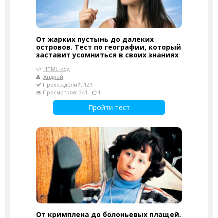
От жарких пустынь до далеких
островов. Тест по географии, который
заставит усомниться в своих знаниях
HTML-код
Андрей
Прохождений: 121
Просмотров: 341
1
Пройти тест
От кримплена до болоньевых плащей.