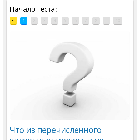
Начало теста:
<
1
2
3
4
5
6
7
8
9
10
Что из перечисленного
является островом, а не