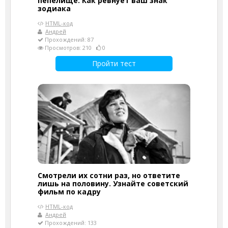
пепелище. Как ревнует ваш знак
зодиака
HTML-код
Андрей
Прохождений: 87
Просмотров: 210
0
Пройти тест
Смотрели их сотни раз, но ответите
лишь на половину. Узнайте советский
фильм по кадру
HTML-код
Андрей
Прохождений: 133