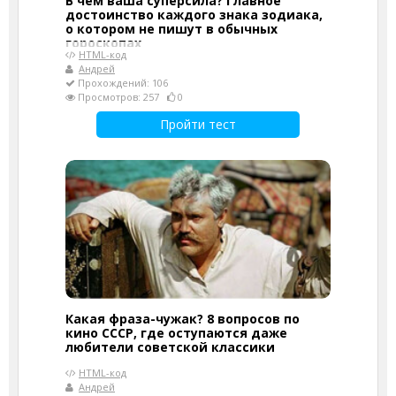
В чём ваша суперсила? Главное
достоинство каждого знака зодиака,
о котором не пишут в обычных
гороскопах
HTML-код
Андрей
Прохождений: 106
Просмотров: 257
0
Пройти тест
Какая фраза-чужак? 8 вопросов по
кино СССР, где оступаются даже
любители советской классики
HTML-код
Андрей