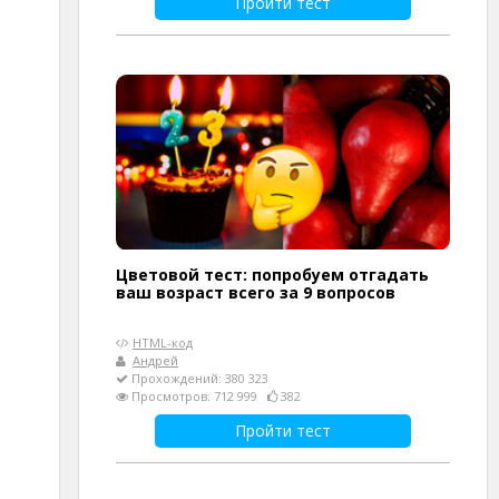
Пройти тест
Цветовой тест: попробуем отгадать
ваш возраст всего за 9 вопросов
HTML-код
Андрей
Прохождений: 380 323
Просмотров: 712 999
382
Пройти тест