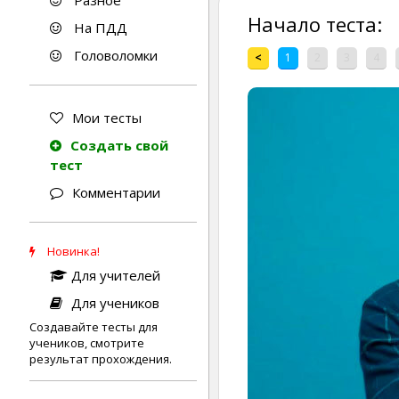
Разное
Начало теста:
На ПДД
Головоломки
<
1
2
3
4
Мои тесты
Создать свой
тест
Комментарии
Новинка!
Для учителей
Для учеников
Создавайте тесты для
учеников, смотрите
результат прохождения.