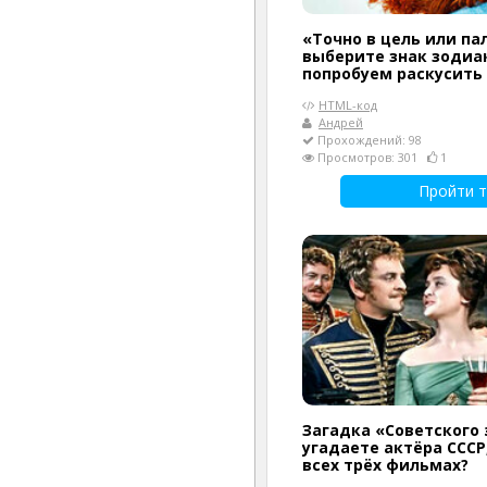
«Точно в цель или па
выберите знак зодиак
попробуем раскусить
HTML-код
Андрей
Прохождений: 98
Просмотров: 301
1
Пройти т
Загадка «Советского 
угадаете актёра СССР
всех трёх фильмах?