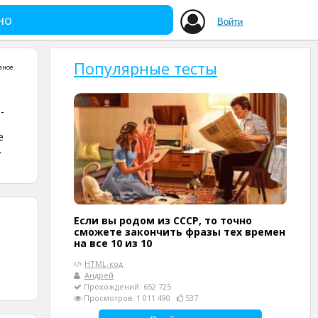
но
Войти
Популярные тесты
зное
.
-
е
.
Если вы родом из СССР, то точно
сможете закончить фразы тех времен
на все 10 из 10
HTML-код
Андрей
Прохождений: 652 725
Просмотров: 1 011 490
537