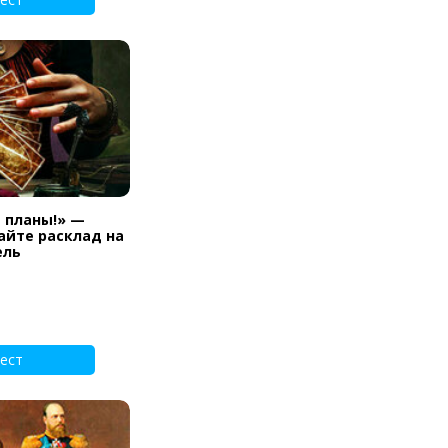
и планы!» —
айте расклад на
ель
ест