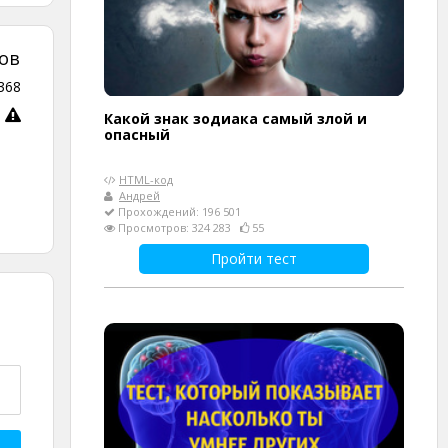
ов
368
Какой знак зодиака самый злой и
опасный
HTML-код
Андрей
Прохождений: 196 501
Просмотров: 324 283
55
Пройти тест