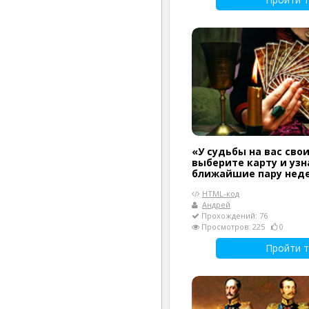
«У судьбы на вас сво
выберите карту и узн
ближайшие пару нед
HTML-код
Андрей
Прохождений: 76
Просмотров: 225
0
Пройти т