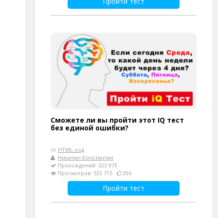
Пройти тест
Сможете ли вы пройти этот IQ тест
без единой ошибки?
HTML-код
Никитин Константин
Прохождений: 323 973
Просмотров: 533 715
206
Пройти тест