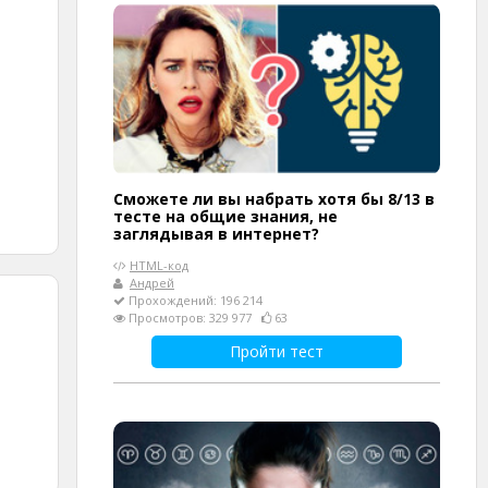
Сможете ли вы набрать хотя бы 8/13 в
тесте на общие знания, не
заглядывая в интернет?
HTML-код
Андрей
Прохождений: 196 214
Просмотров: 329 977
63
Пройти тест