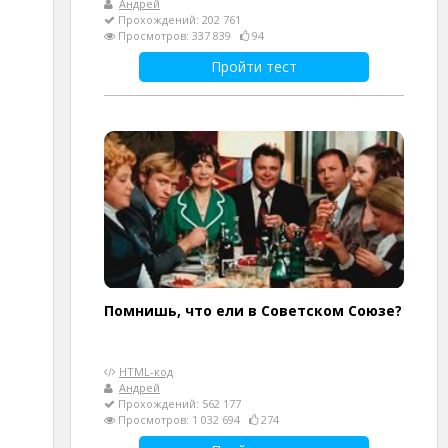
Андрей
Прохождений: 202 761
Просмотров: 337 839
94
Пройти тест
Помнишь, что ели в Советском Союзе?
HTML-код
Андрей
Прохождений: 562 177
Просмотров: 1 032 694
274