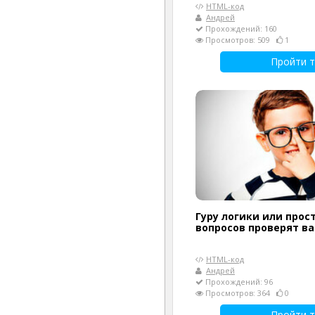
HTML-код
Андрей
Прохождений: 160
Просмотров: 509
1
Пройти т
Гуру логики или прост
вопросов проверят в
HTML-код
Андрей
Прохождений: 96
Просмотров: 364
0
Пройти т