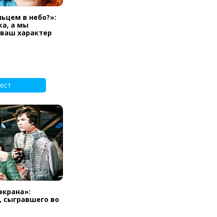
льцем в небо?»:
а, а мы
 ваш характер
ест
экрана»:
, сыгравшего во