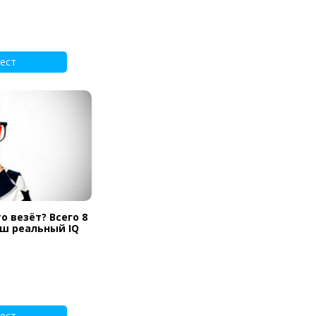
ест
о везёт? Всего 8
аш реальный IQ
ест