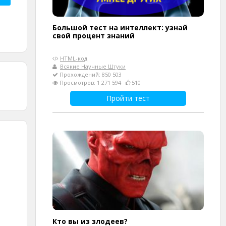
Большой тест на интеллект: узнай
свой процент знаний
HTML-код
Всякие Научные Штуки
Прохождений: 850 503
Просмотров: 1 271 594
510
Пройти тест
Кто вы из злодеев?