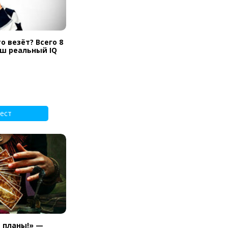
о везёт? Всего 8
аш реальный IQ
ест
и планы!» —