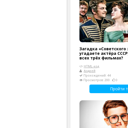
Загадка «Советского 
угадаете актёра СССР
всех трёх фильмах?
HTML-код
Андрей
Прохождений: 44
Просмотров: 200
0
Пройти т