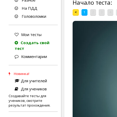
Разное
Начало теста:
На ПДД
<
1
2
3
4
Головоломки
Мои тесты
Создать свой
тест
Комментарии
Новинка!
Для учителей
Для учеников
Создавайте тесты для
учеников, смотрите
результат прохождения.