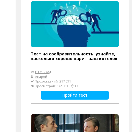
Тест на сообразительность: узнайте,
насколько хорошо варит ваш котелок
HTML-код
Андрей
Прохождений: 217 091
Просмотров: 372 983
39
Пройти тест