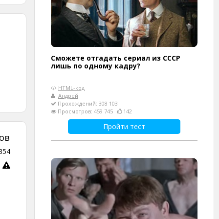
Сможете отгадать сериал из СССР
лишь по одному кадру?
HTML-код
Андрей
Прохождений: 308 103
Просмотров: 459 745
142
Пройти тест
ов
354