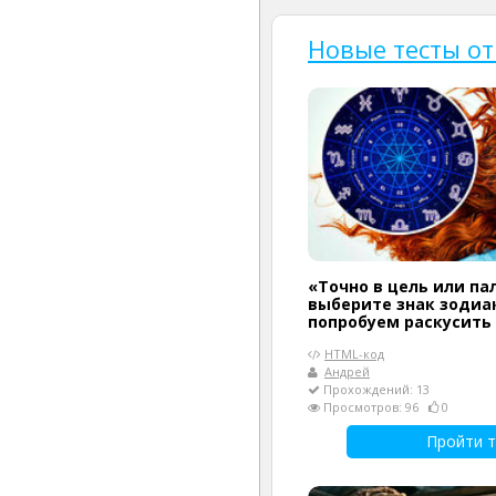
Новые тесты от
«Точно в цель или па
выберите знак зодиак
попробуем раскусить
HTML-код
Андрей
Прохождений: 13
Просмотров: 96
0
Пройти т