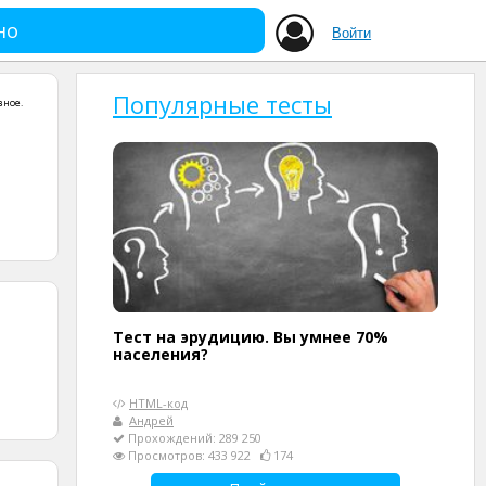
но
Войти
Популярные тесты
зное
.
Тест на эрудицию. Вы умнее 70%
населения?
HTML-код
Андрей
Прохождений: 289 250
Просмотров: 433 922
174