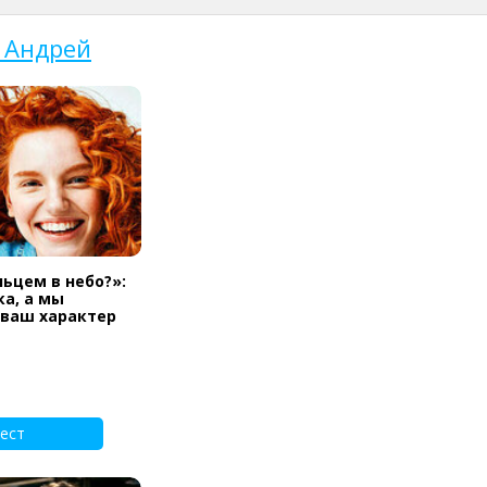
 Андрей
льцем в небо?»:
а, а мы
 ваш характер
ест