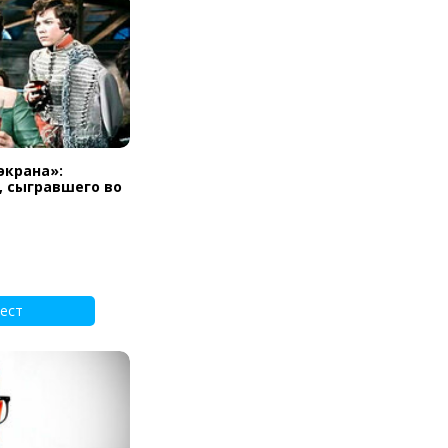
экрана»:
, сыгравшего во
ест