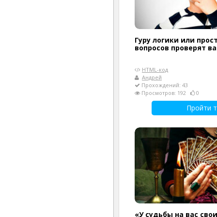
Гуру логики или прост
вопросов проверят в
HTML-код
Андрей
Прохождений: 43
Просмотров: 192
0
Пройти т
«У судьбы на вас сво