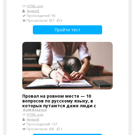
HTML-код
Андрей
Прохождений: 90
Просмотров: 307
0
Пройти тест
Провал на ровном месте — 10
вопросов по русскому языку, в
которых путаются даже люди с
дипломом
HTML-код
Андрей
Прохождений: 157
Просмотров: 428
1