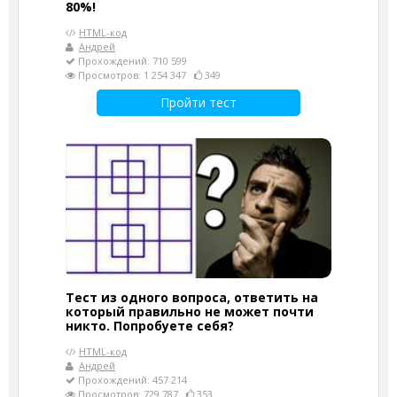
80%!
HTML-код
Андрей
Прохождений: 710 599
Просмотров: 1 254 347
349
Пройти тест
Тест из одного вопроса, ответить на
который правильно не может почти
никто. Попробуете себя?
HTML-код
Андрей
Прохождений: 457 214
Просмотров: 729 787
353