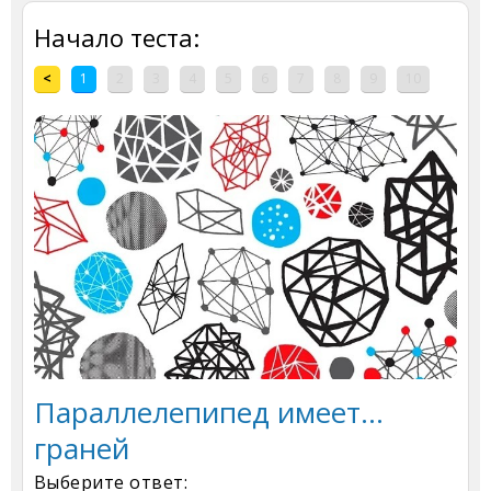
Начало теста:
<
1
2
3
4
5
6
7
8
9
10
Параллелепипед имеет...
граней
Выберите ответ: