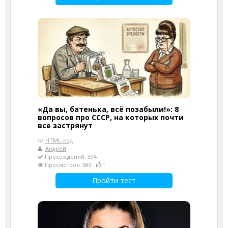
«Да вы, батенька, всё позабыли!»: 8
вопросов про СССР, на которых почти
все застрянут
HTML-код
Андрей
Прохождений: 394
Просмотров: 689
1
Пройти тест