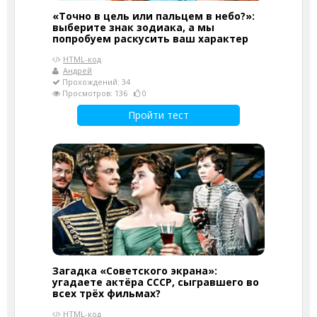
«Точно в цель или пальцем в небо?»:
выберите знак зодиака, а мы
попробуем раскусить ваш характер
HTML-код
Андрей
Прохождений: 34
Просмотров: 136
0
Пройти тест
Загадка «Советского экрана»:
угадаете актёра СССР, сыгравшего во
всех трёх фильмах?
HTML-код