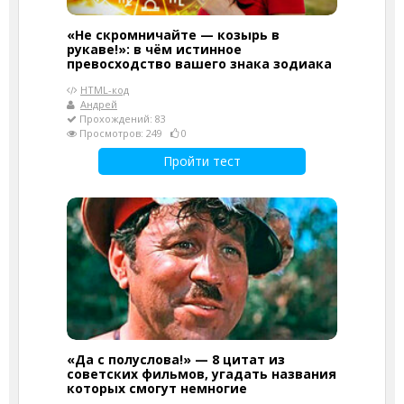
«Не скромничайте — козырь в
рукаве!»: в чём истинное
превосходство вашего знака зодиака
HTML-код
Андрей
Прохождений: 83
Просмотров: 249
0
Пройти тест
«Да с полуслова!» — 8 цитат из
советских фильмов, угадать названия
которых смогут немногие