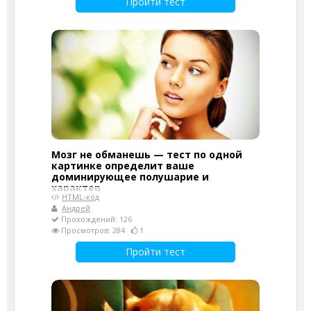
Пройти тест
Мозг не обманешь — тест по одной
картинке определит ваше
доминирующее полушарие и
характер
HTML-код
Андрей
Прохождений: 126
Просмотров: 284
1
Пройти тест