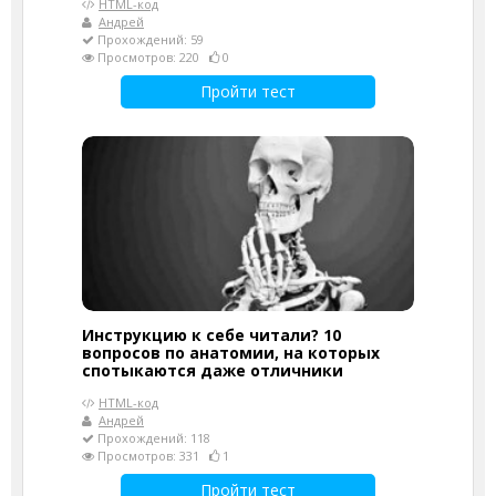
HTML-код
Андрей
Прохождений: 59
Просмотров: 220
0
Пройти тест
Инструкцию к себе читали? 10
вопросов по анатомии, на которых
спотыкаются даже отличники
HTML-код
Андрей
Прохождений: 118
Просмотров: 331
1
Пройти тест