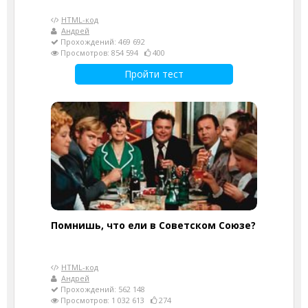
HTML-код
Андрей
Прохождений: 469 692
Просмотров: 854 594
400
Пройти тест
Помнишь, что ели в Советском Союзе?
HTML-код
Андрей
Прохождений: 562 148
Просмотров: 1 032 613
274