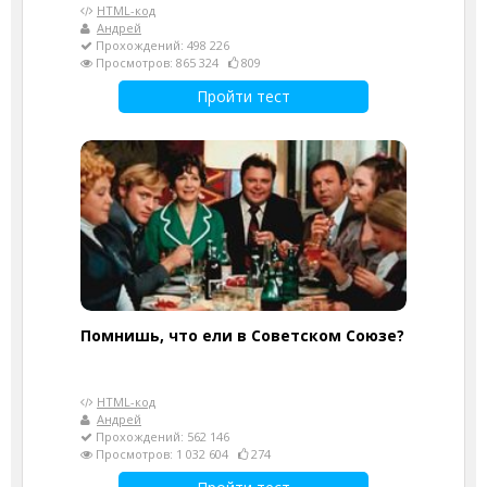
HTML-код
Андрей
Прохождений: 498 226
Просмотров: 865 324
809
Пройти тест
Помнишь, что ели в Советском Союзе?
HTML-код
Андрей
Прохождений: 562 146
Просмотров: 1 032 604
274