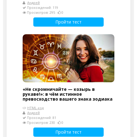
Андрей
Прохождений: 119
Просмотров: 295
0
Пройти тест
«Не скромничайте — козырь в
рукаве!»: в чём истинное
превосходство вашего знака зодиака
HTML-код
Андрей
Прохождений: 81
Просмотров: 230
0
Пройти тест