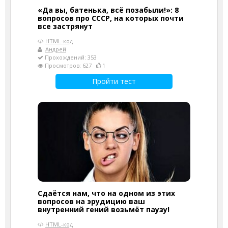
«Да вы, батенька, всё позабыли!»: 8
вопросов про СССР, на которых почти
все застрянут
HTML-код
Андрей
Прохождений: 353
Просмотров: 627
1
Пройти тест
Сдаётся нам, что на одном из этих
вопросов на эрудицию ваш
внутренний гений возьмёт паузу!
HTML-код