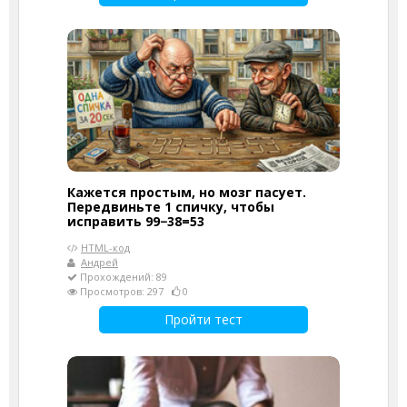
Кажется простым, но мозг пасует.
Передвиньте 1 спичку, чтобы
исправить 99−38=53
HTML-код
Андрей
Прохождений: 89
Просмотров: 297
0
Пройти тест