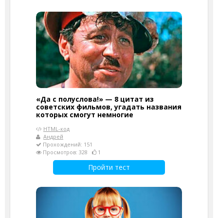
«Да с полуслова!» — 8 цитат из
советских фильмов, угадать названия
которых смогут немногие
HTML-код
Андрей
Прохождений: 151
Просмотров: 328
1
Пройти тест