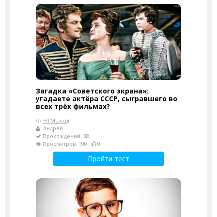
Загадка «Советского экрана»:
угадаете актёра СССР, сыгравшего во
всех трёх фильмах?
HTML-код
Андрей
Прохождений: 38
Просмотров: 190
0
Пройти тест