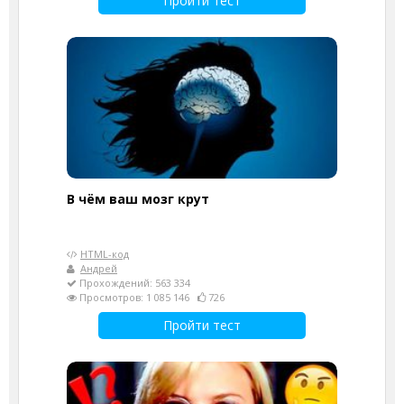
Пройти тест
В чём ваш мозг крут
HTML-код
Андрей
Прохождений: 563 334
Просмотров: 1 085 146
726
Пройти тест