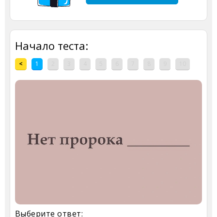
Начало теста:
<
1
2
3
4
5
6
7
8
9
10
Выберите ответ: