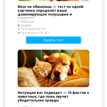
Мозг не обманешь — тест по одной
картинке определит ваше
доминирующее полушарие и
характер
HTML-код
Андрей
Прохождений: 123
Просмотров: 274
1
Пройти тест
Интуиция вас подведет — 10 фактов о
животных, где ложь звучит
убедительнее правды