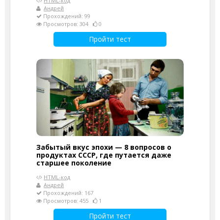
HTML-код
Андрей
Прохождений: 99
Просмотров: 304
0
Пройти тест
Забытый вкус эпохи — 8 вопросов о
продуктах СССР, где путается даже
старшее поколение
HTML-код
Андрей
Прохождений: 167
Просмотров: 455
1
Пройти тест