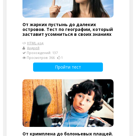
От жарких пустынь до далеких
островов. Тест по географии, который
заставит усомниться в своих знаниях
HTML-код
Андрей
Прохождений: 137
Просмотров: 366
1
Пройти тест
От кримплена до болоньевых плащей.