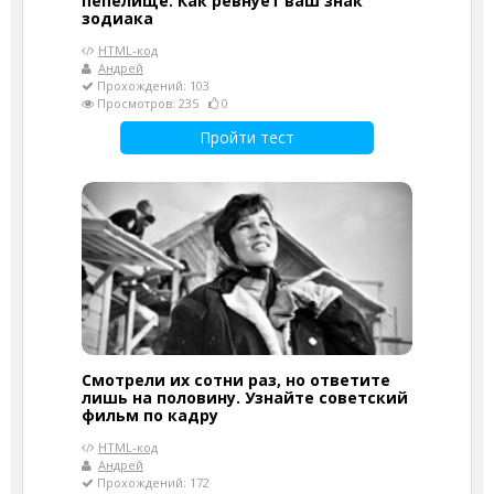
пепелище. Как ревнует ваш знак
зодиака
HTML-код
Андрей
Прохождений: 103
Просмотров: 235
0
Пройти тест
Смотрели их сотни раз, но ответите
лишь на половину. Узнайте советский
фильм по кадру
HTML-код
Андрей
Прохождений: 172