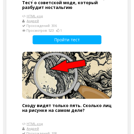
Тест о советской моде, который
разбудит ностальгию
HTML-код
Андрей
Прохождений: 306
Просмотров: 523
1
Пройти тест
Сходу видят только пять. Сколько лиц
на рисунке на самом деле?
HTML-код
Андрей
Прохождений: 108