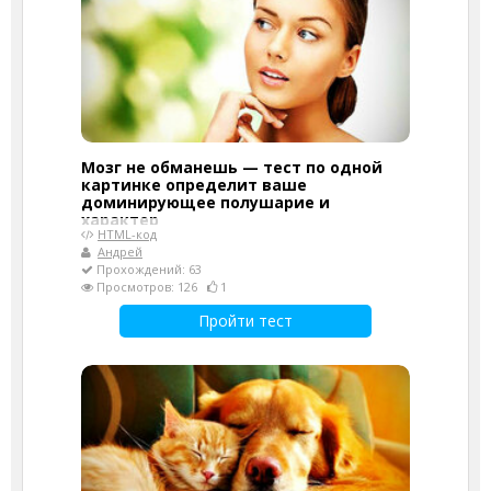
Мозг не обманешь — тест по одной
картинке определит ваше
доминирующее полушарие и
характер
HTML-код
Андрей
Прохождений: 63
Просмотров: 126
1
Пройти тест