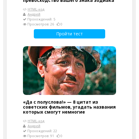
превосходство вашего знака зодиака
HTML-код
Андрей
Прохождений: 5
Просмотров: 26
0
Пройти тест
«Да с полуслова!» — 8 цитат из
советских фильмов, угадать названия
которых смогут немногие
HTML-код
Андрей
Прохождений: 22
Просмотров: 91
0