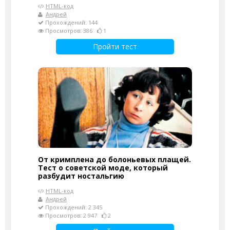
HTML-код
Андрей
Прохождений: 144
Просмотров: 386
1
Пройти тест
От кримплена до болоньевых плащей.
Тест о советской моде, который
разбудит ностальгию
HTML-код
Андрей
Прохождений: 2 345
Просмотров: 2 947
2