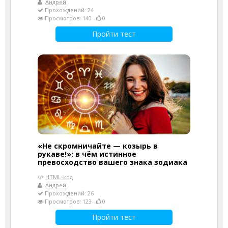
Андрей
Прохождений: 24
Просмотров: 140
0
Пройти тест
«Не скромничайте — козырь в
рукаве!»: в чём истинное
превосходство вашего знака зодиака
HTML-код
Андрей
Прохождений: 26
Просмотров: 123
0
Пройти тест