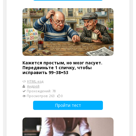
Кажется простым, но мозг пасует.
Передвиньте 1 спичку, чтобы
исправить 99−38=53
HTML-код
Андрей
Прохождений: 78
Просмотров: 263
0
Пройти тест