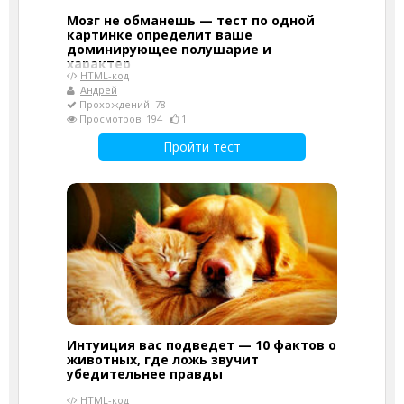
Мозг не обманешь — тест по одной
картинке определит ваше
доминирующее полушарие и
характер
HTML-код
Андрей
Прохождений: 78
Просмотров: 194
1
Пройти тест
Интуиция вас подведет — 10 фактов о
животных, где ложь звучит
убедительнее правды
HTML-код