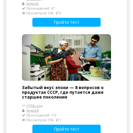
Андрей
Прохождений: 67
Просмотров: 246
0
Пройти тест
Забытый вкус эпохи — 8 вопросов о
продуктах СССР, где путается даже
старшее поколение
HTML-код
Андрей
Прохождений: 113
Просмотров: 356
1
Пройти тест