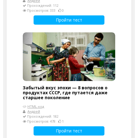
Андрей
Прохождений: 112
Просмотров: 333
0
Пройти тест
Забытый вкус эпохи — 8 вопросов о
продуктах СССР, где путается даже
старшее поколение
HTML-код
Андрей
Прохождений: 182
Просмотров: 478
1
Пройти тест