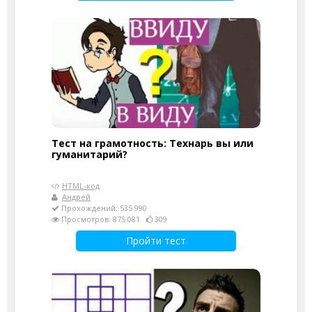
Тест на грамотность: Технарь вы или
гуманитарий?
HTML-код
Андрей
Прохождений: 535 990
Просмотров: 875 081
309
Пройти тест