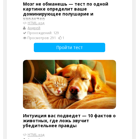
Мозг не обманешь — тест по одной
картинке определит ваше
доминирующее полушарие и
характер
HTML-код
Андрей
Прохождений: 129
Просмотров: 291
1
Пройти тест
Интуиция вас подведет — 10 фактов о
животных, где ложь звучит
убедительнее правды
HTML-код