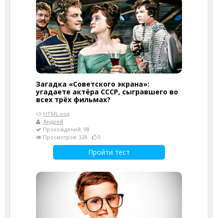
Загадка «Советского экрана»:
угадаете актёра СССР, сыгравшего во
всех трёх фильмах?
HTML-код
Андрей
Прохождений: 98
Просмотров: 328
0
Пройти тест