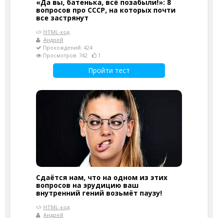
«Да вы, батенька, всё позабыли!»: 8
вопросов про СССР, на которых почти
все застрянут
HTML-код
Андрей
Прохождений: 424
Просмотров: 742
1
Пройти тест
Сдаётся нам, что на одном из этих
вопросов на эрудицию ваш
внутренний гений возьмёт паузу!
HTML-код
Андрей