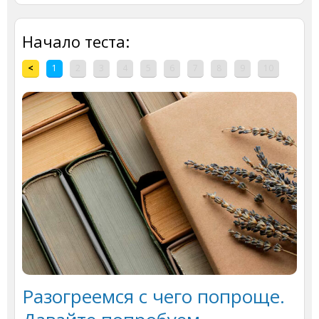
Начало теста:
<
1
2
3
4
5
6
7
8
9
10
Разогреемся с чего попроще.