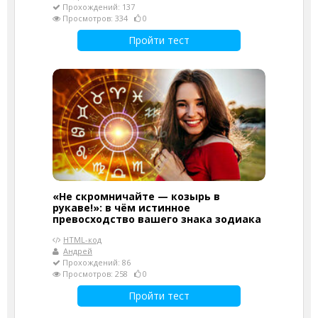
Прохождений: 137
Просмотров: 334
0
Пройти тест
«Не скромничайте — козырь в
рукаве!»: в чём истинное
превосходство вашего знака зодиака
HTML-код
Андрей
Прохождений: 86
Просмотров: 258
0
Пройти тест