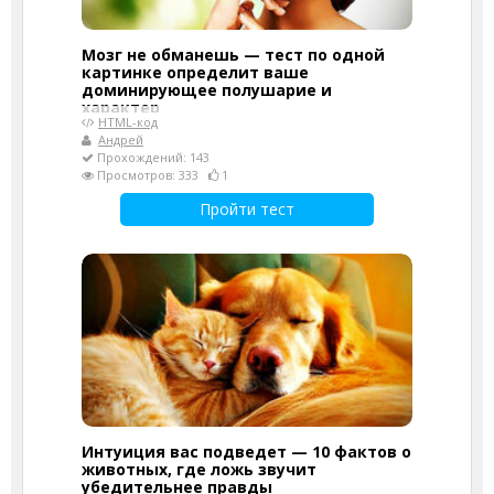
Мозг не обманешь — тест по одной
картинке определит ваше
доминирующее полушарие и
характер
HTML-код
Андрей
Прохождений: 143
Просмотров: 333
1
Пройти тест
Интуиция вас подведет — 10 фактов о
животных, где ложь звучит
убедительнее правды