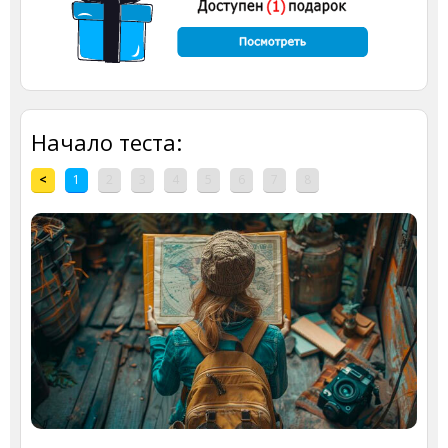
Начало теста:
<
1
2
3
4
5
6
7
8