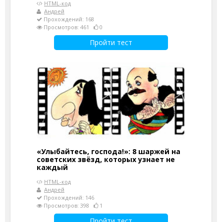
HTML-код
Андрей
Прохождений: 168
Просмотров: 461
0
Пройти тест
«Улыбайтесь, господа!»: 8 шаржей на
советских звёзд, которых узнает не
каждый
HTML-код
Андрей
Прохождений: 146
Просмотров: 398
1
Пройти тест