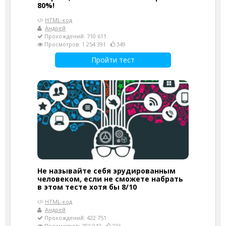
80%!
HTML-код
Андрей
Прохождений: 710 611
Просмотров: 1 254 391
349
Пройти тест
Не называйте себя эрудированным
человеком, если не сможете набрать
в этом тесте хотя бы 8/10
HTML-код
Андрей
Прохождений: 422 751
Просмотров: 752 042
226