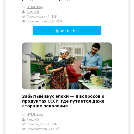
HTML-код
Андрей
Прохождений: 118
Просмотров: 355
0
Пройти тест
Забытый вкус эпохи — 8 вопросов о
продуктах СССР, где путается даже
старшее поколение
HTML-код
Андрей
Прохождений: 336
Просмотров: 739
1