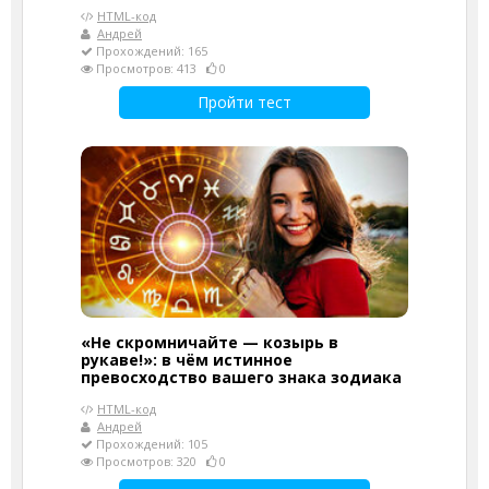
HTML-код
Андрей
Прохождений: 165
Просмотров: 413
0
Пройти тест
«Не скромничайте — козырь в
рукаве!»: в чём истинное
превосходство вашего знака зодиака
HTML-код
Андрей
Прохождений: 105
Просмотров: 320
0