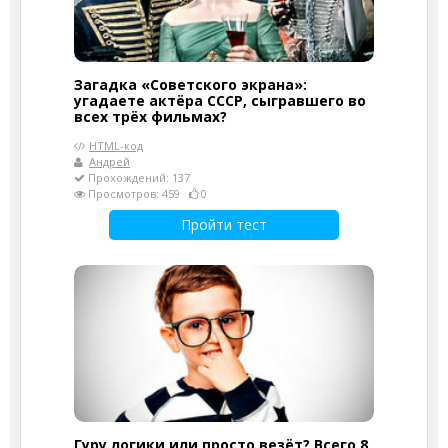
Загадка «Советского экрана»:
угадаете актёра СССР, сыгравшего во
всех трёх фильмах?
HTML-код
Андрей
Прохождений: 137
Просмотров: 459
0
Пройти тест
Гуру логики или просто везёт? Всего 8