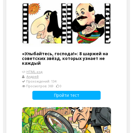
«Улыбайтесь, господа!»: 8 шаржей на
советских звёзд, которых узнает не
каждый
HTML-код
Андрей
Прохождений: 134
Просмотров: 369
0
Пройти тест