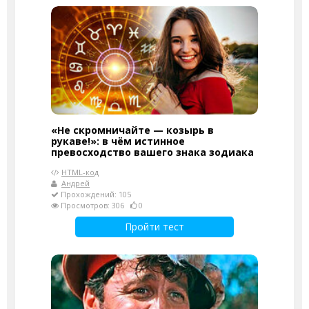
«Не скромничайте — козырь в
рукаве!»: в чём истинное
превосходство вашего знака зодиака
HTML-код
Андрей
Прохождений: 105
Просмотров: 306
0
Пройти тест