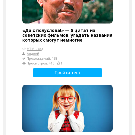
«Да с полуслова!» — 8 цитат из
советских фильмов, угадать названия
которых смогут немногие
HTML-код
Андрей
Прохождений: 188
Просмотров: 415
1
Пройти тест