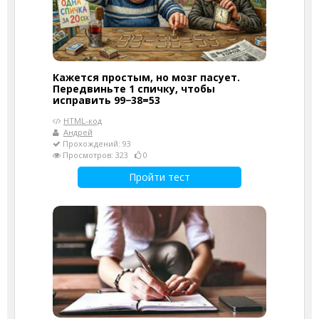
Кажется простым, но мозг пасует.
Передвиньте 1 спичку, чтобы
исправить 99−38=53
HTML-код
Андрей
Прохождений: 93
Просмотров: 323
0
Пройти тест