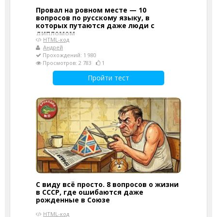
Провал на ровном месте — 10
вопросов по русскому языку, в
которых путаются даже люди с
дипломом
HTML-код
Андрей
Прохождений: 1 980
Просмотров: 2 783
1
Пройти тест
С виду всё просто. 8 вопросов о жизни
в СССР, где ошибаются даже
рожденные в Союзе
HTML-код