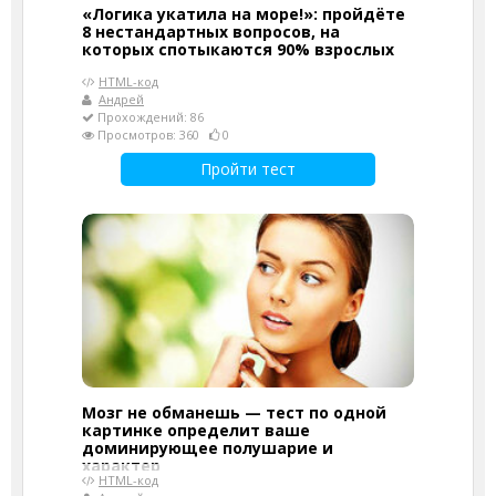
«Логика укатила на море!»: пройдёте
8 нестандартных вопросов, на
которых спотыкаются 90% взрослых
HTML-код
Андрей
Прохождений: 86
Просмотров: 360
0
Пройти тест
Мозг не обманешь — тест по одной
картинке определит ваше
доминирующее полушарие и
характер
HTML-код