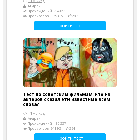
HTML-код
Андрей
Прохождений: 794 051
Просмотров: 1 393 720
287
Пройти тест
Тест по советским фильмам: Кто из
актеров сказал эти известные всем
слова?
HTML-код
Андрей
Прохождений: 495 357
Просмотров: 841 951
364
Пройти тест