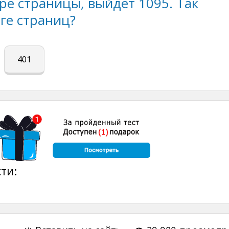
е страницы, выйдет 1095. Так
иге страниц?
401
ти: