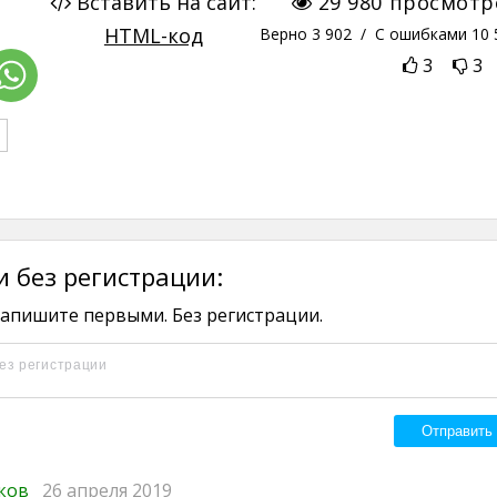
Вставить на сайт:
29 980
просмотр
HTML-код
Верно
3 902
/ С ошибками
10 
3
3
 без регистрации:
апишите первыми. Без регистрации.
иков
26 апреля 2019