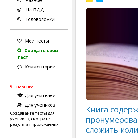
Разное
На ПДД
Головоломки
Мои тесты
Создать свой
тест
Комментарии
Новинка!
Для учителей
Для учеников
Книга содерж
Создавайте тесты для
пронумерован
учеников, смотрите
результат прохождения.
сложить коли