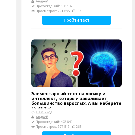
Андрей
Прохождений: 188 532
Просмотров: 291 685
103
Пройти тест
Элементарный тест на логику и
интеллект, который заваливает
большинство взрослых. А вы наберете
15 из 15?
HTML-код
Андрей
Прохождений: 478 840
Просмотров: 977 519
265