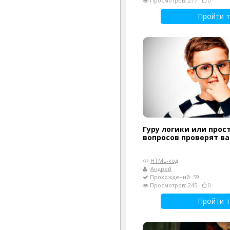
Просмотров: 277
0
Пройти т
Гуру логики или прост
вопросов проверят в
HTML-код
Андрей
Прохождений: 59
Просмотров: 245
0
Пройти т