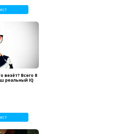
ест
о везёт? Всего 8
аш реальный IQ
ест