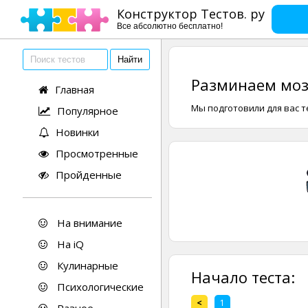
Конструктор Тестов. ру
Все абсолютно бесплатно!
Разминаем мозг
Главная
Мы подготовили для вас те
Популярное
Новинки
Просмотренные
Пройденные
На внимание
На iQ
Кулинарные
Начало теста:
Психологические
<
1