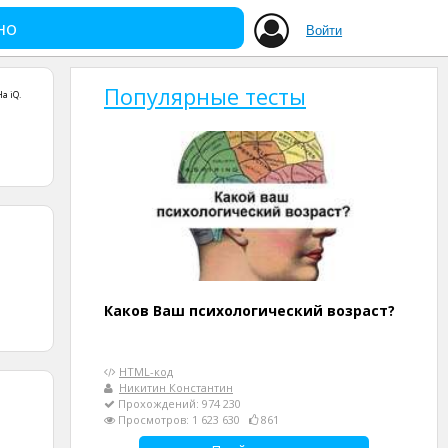
но
Войти
Популярные тесты
На iQ
.
Каков Ваш психологический возраст?
HTML-код
Никитин Константин
Прохождений: 974 230
Просмотров: 1 623 630
861