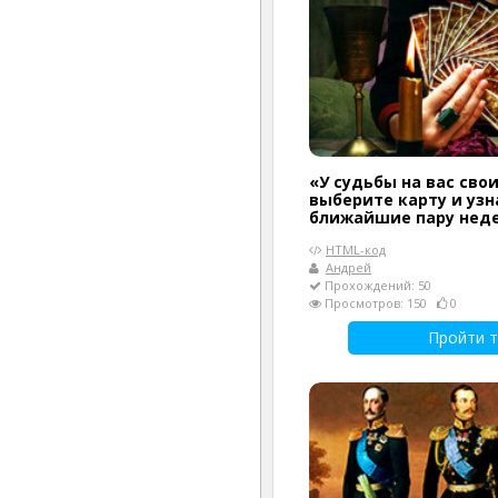
«У судьбы на вас сво
выберите карту и узн
ближайшие пару нед
HTML-код
Андрей
Прохождений: 50
Просмотров: 150
0
Пройти т