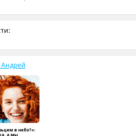
ти:
 Андрей
льцем в небо?»:
а, а мы