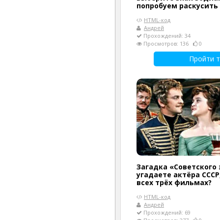
попробуем раскусить
HTML-код
Андрей
Прохождений: 34
Просмотров: 136
0
Пройти т
Загадка «Советского 
угадаете актёра СССР
всех трёх фильмах?
HTML-код
Андрей
Прохождений: 69