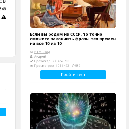
ов
548
Если вы родом из СССР, то точно
сможете закончить фразы тех времен
на все 10 из 10
HTML-код
Андрей
Прохождений: 652 700
Просмотров: 1 011 423
537
Пройти тест