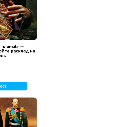
и планы!» —
айте расклад на
ель
ест