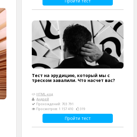
Пройти тест
Тест на эрудицию, который мы с
треском завалили. Что насчет вас?
HTML-код
Андрей
Прохождений: 703 791
Просмотров: 1 157 410
319
Пройти тест