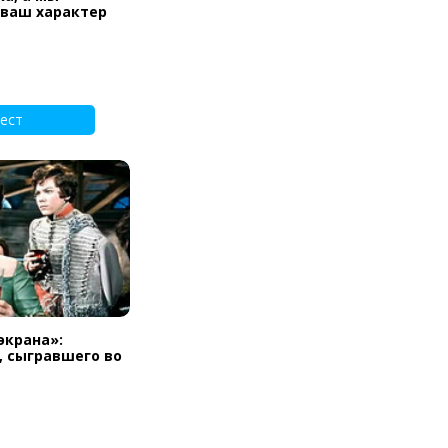
 ваш характер
ест
экрана»:
, сыгравшего во