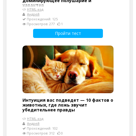
доминирующее полушарие и
характер
HTML-код
Андрей
Прохождений: 125
Просмотров: 277
1
Пройти тест
Интуиция вас подведет — 10 фактов о
животных, где ложь звучит
убедительнее правды
HTML-код
Андрей
Прохождений: 102
Просмотров: 312
0