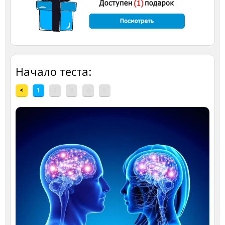
Начало теста:
<
1
2
3
4
5