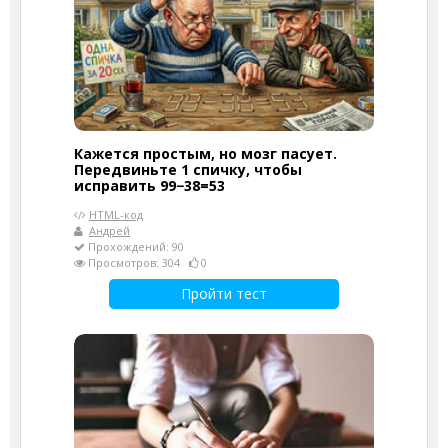
Кажется простым, но мозг пасует.
Передвиньте 1 спичку, чтобы
исправить 99−38=53
HTML-код
Андрей
Прохождений: 90
Просмотров: 304
0
Пройти тест