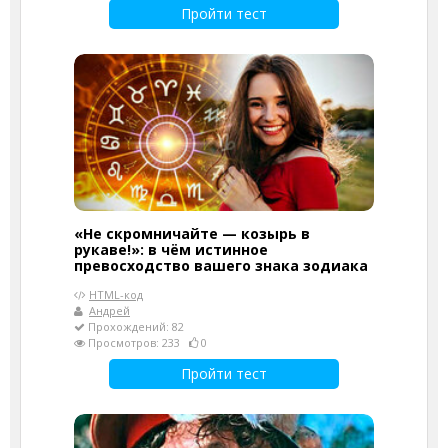
Пройти тест
«Не скромничайте — козырь в
рукаве!»: в чём истинное
превосходство вашего знака зодиака
HTML-код
Андрей
Прохождений: 82
Просмотров: 233
0
Пройти тест