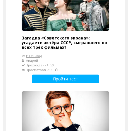
Загадка «Советского экрана»:
угадаете актёра СССР, сыгравшего во
всех трёх фильмах?
HTML-код
Андрей
Прохождений: 50
Просмотров: 218
0
Пройти тест