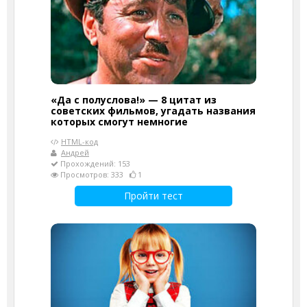
«Да с полуслова!» — 8 цитат из
советских фильмов, угадать названия
которых смогут немногие
HTML-код
Андрей
Прохождений: 153
Просмотров: 333
1
Пройти тест