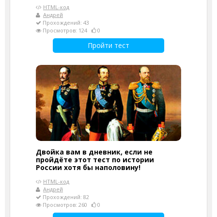
HTML-код
Андрей
Прохождений: 43
Просмотров: 124
0
Пройти тест
Двойка вам в дневник, если не
пройдёте этот тест по истории
России хотя бы наполовину!
HTML-код
Андрей
Прохождений: 82
Просмотров: 260
0