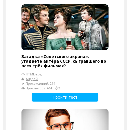
Загадка «Советского экрана»:
угадаете актёра СССР, сыгравшего во
всех трёх фильмах?
HTML-код
Андрей
Прохождений: 214
Просмотров: 661
2
Пройти тест