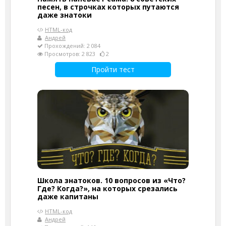
песен, в строчках которых путаются
даже знатоки
HTML-код
Андрей
Прохождений: 2 084
Просмотров: 2 823
2
Пройти тест
Школа знатоков. 10 вопросов из «Что?
Где? Когда?», на которых срезались
даже капитаны
HTML-код
Андрей