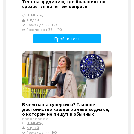
Тест на эрудицию, где большинство
срезается на пятом вопросе
HTML-код
Андрей
Прохождений: 159
Просмотров: 361
0
Пройти тест
В чём ваша суперсила? Главное
достоинство каждого знака зодиака,
о котором не пишут в обычных
гороскопах
HTML-код
Андрей
Прохождений: 100