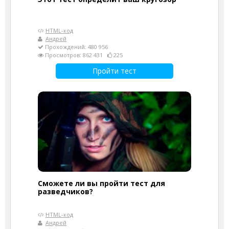
HTML-код
Андрей
Прохождений: 480 956
Просмотров: 862 431
225
Пройти тест
Сможете ли вы пройти тест для
разведчиков?
HTML-код
Андрей