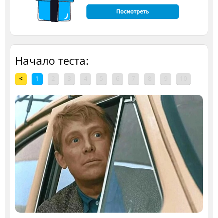
Начало теста:
<
1
2
3
4
5
6
7
8
9
10