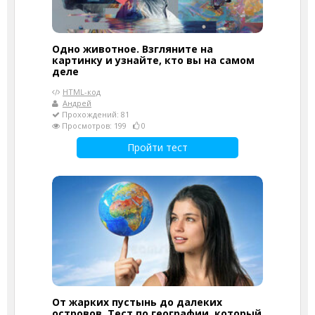
Одно животное. Взгляните на
картинку и узнайте, кто вы на самом
деле
HTML-код
Андрей
Прохождений: 81
Просмотров: 199
0
Пройти тест
От жарких пустынь до далеких
островов. Тест по географии, который