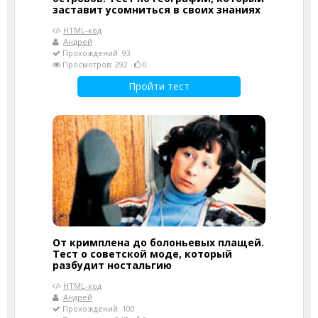
заставит усомниться в своих знаниях
HTML-код
Андрей
Прохождений: 93
Просмотров: 292
0
Пройти тест
От кримплена до болоньевых плащей.
Тест о советской моде, который
разбудит ностальгию
HTML-код
Андрей
Прохождений: 100