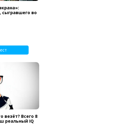
экрана»:
, сыгравшего во
ест
о везёт? Всего 8
аш реальный IQ