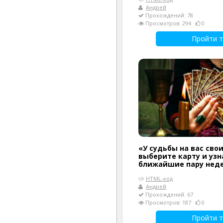
Андрей
Прохождений: 78
Просмотров: 294
0
Пройти т
«У судьбы на вас сво
выберите карту и узн
ближайшие пару нед
HTML-код
Андрей
Прохождений: 67
Просмотров: 187
0
Пройти т