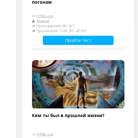
погонам
HTML-код
Андрей
Прохождений: 681 627
Просмотров: 1 246 705
295
Пройти тест
Кем ты был в прошлой жизни?
HTML-код