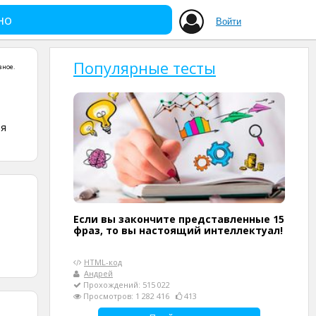
но
Войти
Популярные тесты
зное
.
ля
Если вы закончите представленные 15
фраз, то вы настоящий интеллектуал!
HTML-код
Андрей
Прохождений: 515 022
Просмотров: 1 282 416
413