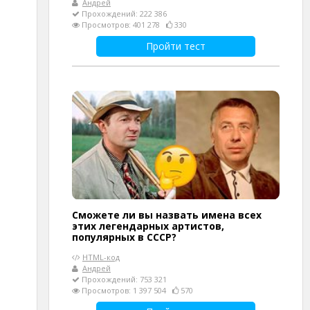
Андрей
Прохождений: 222 386
Просмотров: 401 278
330
Пройти тест
Сможете ли вы назвать имена всех
этих легендарных артистов,
популярных в СССР?
HTML-код
Андрей
Прохождений: 753 321
Просмотров: 1 397 504
570