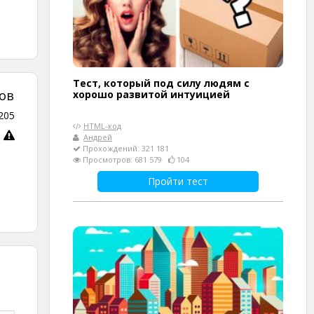
Тест, который под силу людям с
ов
хорошо развитой интуицией
205
HTML-код
Андрей
Прохождений: 321 181
Просмотров: 681 579
104
Пройти тест