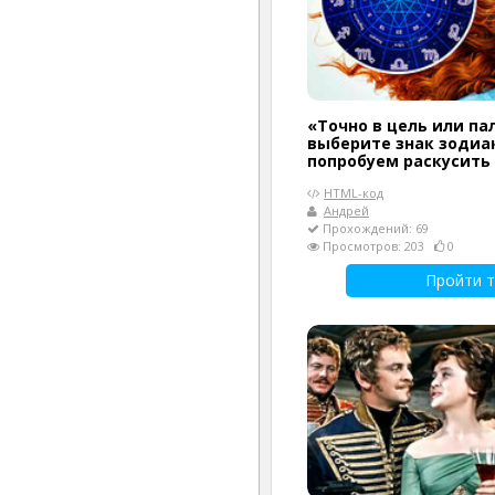
«Точно в цель или па
выберите знак зодиак
попробуем раскусить
HTML-код
Андрей
Прохождений: 69
Просмотров: 203
0
Пройти т