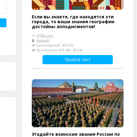
Если вы знаете, где находятся эти
города, то ваши знания географии
достойны аплодисментов!
HTML-код
Андрей
Прохождений: 500 052
Просмотров: 875 780
259
Пройти тест
Угадайте воинские звания России по