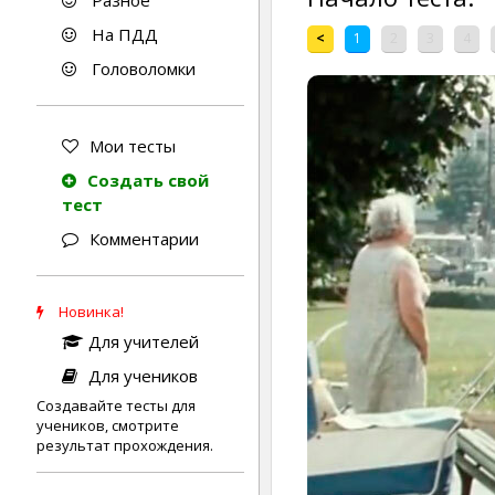
Разное
На ПДД
<
1
2
3
4
Головоломки
Мои тесты
Создать свой
тест
Комментарии
Новинка!
Для учителей
Для учеников
Создавайте тесты для
учеников, смотрите
результат прохождения.