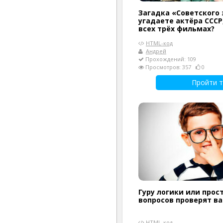
Загадка «Советского 
угадаете актёра СССР
всех трёх фильмах?
HTML-код
Андрей
Прохождений: 109
Просмотров: 357
0
Пройти т
Гуру логики или прост
вопросов проверят в
HTML-код