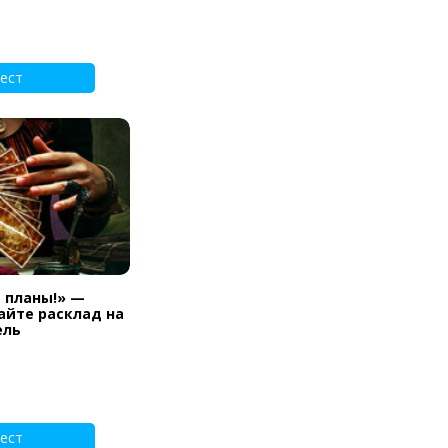
ест
и планы!» —
айте расклад на
ель
ест