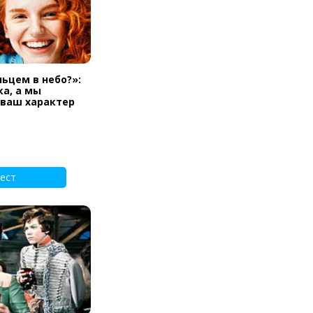
льцем в небо?»:
а, а мы
 ваш характер
ест