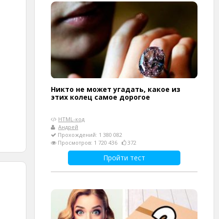
Никто не может угадать, какое из
этих колец самое дорогое
HTML-код
Андрей
Прохождений: 1 380 082
Просмотров: 1 720 436
372
Пройти тест