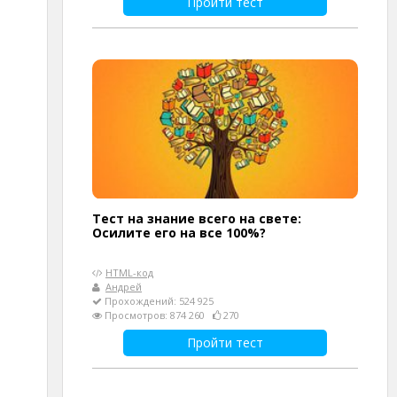
Пройти тест
Тест на знание всего на свете:
Осилите его на все 100%?
HTML-код
Андрей
Прохождений: 524 925
Просмотров: 874 260
270
Пройти тест