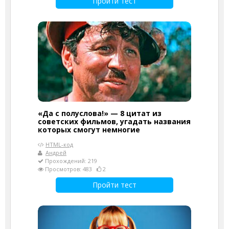
Пройти тест
«Да с полуслова!» — 8 цитат из
советских фильмов, угадать названия
которых смогут немногие
HTML-код
Андрей
Прохождений: 219
Просмотров: 483
2
Пройти тест