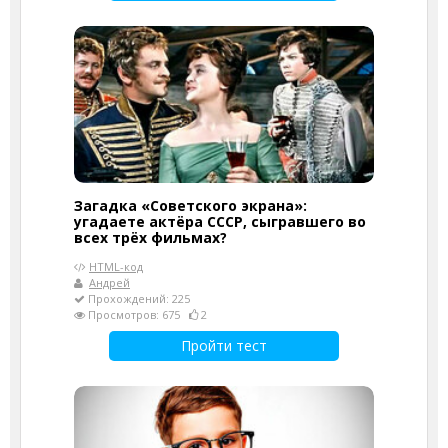
Загадка «Советского экрана»:
угадаете актёра СССР, сыгравшего во
всех трёх фильмах?
HTML-код
Андрей
Прохождений: 225
Просмотров: 675
2
Пройти тест