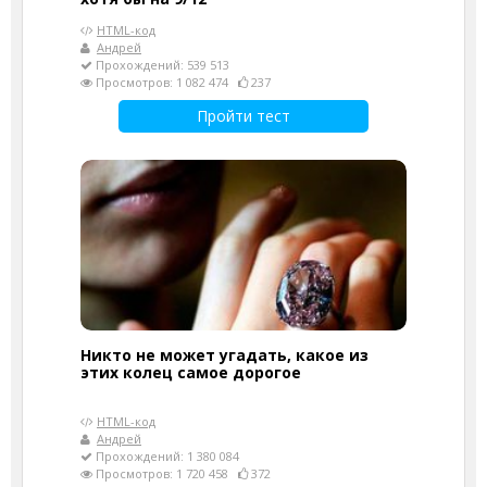
HTML-код
Андрей
Прохождений: 539 513
Просмотров: 1 082 474
237
Пройти тест
Никто не может угадать, какое из
этих колец самое дорогое
HTML-код
Андрей
Прохождений: 1 380 084
Просмотров: 1 720 458
372