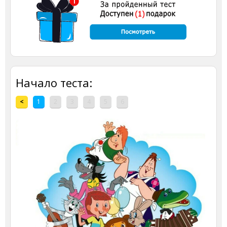
Начало теста:
<
1
2
3
4
5
6