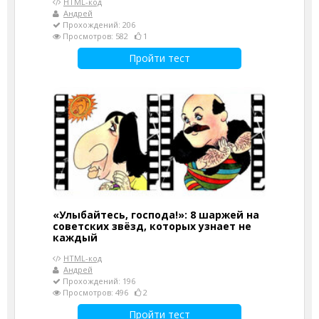
HTML-код
Андрей
Прохождений: 206
Просмотров: 582
1
Пройти тест
«Улыбайтесь, господа!»: 8 шаржей на
советских звёзд, которых узнает не
каждый
HTML-код
Андрей
Прохождений: 196
Просмотров: 496
2
Пройти тест