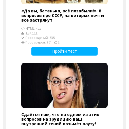
«Да вы, батенька, всё позабыли!»: 8
вопросов про СССР, на которых почти
все застрянут
HTML-код
Андрей
Прохождений: 535
Просмотров: 961
2
Пройти тест
Сдаётся нам, что на одном из этих
вопросов на эрудицию ваш
внутренний гений возьмёт паузу!