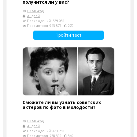
получится ли у вас?
HTML-код
Андрей
Прохождений: 559 031
Просмотров: 943 871
270
Пройти тест
Сможете ли вы узнать советских
актеров по фото в молодости?
HTML-код
Андрей
Прохождений: 451 731
Просмотров: 758 392
340