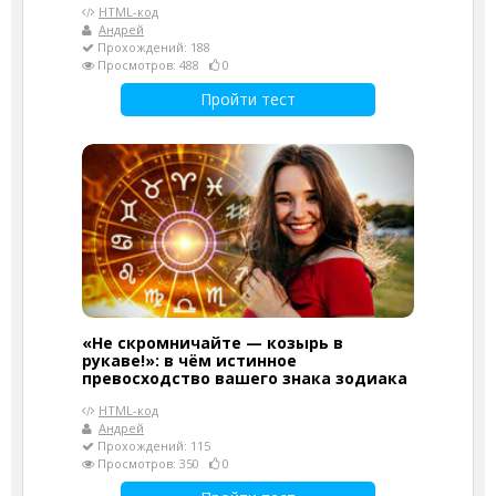
HTML-код
Андрей
Прохождений: 188
Просмотров: 488
0
Пройти тест
«Не скромничайте — козырь в
рукаве!»: в чём истинное
превосходство вашего знака зодиака
HTML-код
Андрей
Прохождений: 115
Просмотров: 350
0