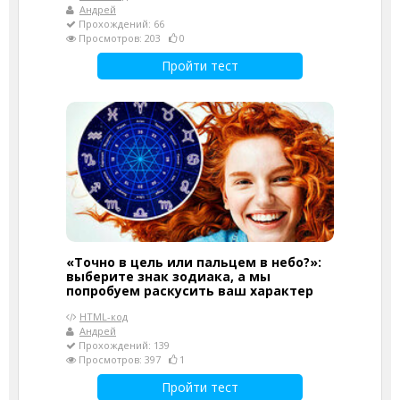
Андрей
Прохождений: 66
Просмотров: 203
0
Пройти тест
«Точно в цель или пальцем в небо?»:
выберите знак зодиака, а мы
попробуем раскусить ваш характер
HTML-код
Андрей
Прохождений: 139
Просмотров: 397
1
Пройти тест