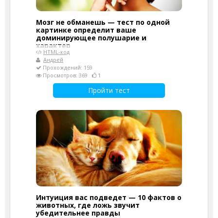
Мозг не обманешь — тест по одной
картинке определит ваше
доминирующее полушарие и
характер
HTML-код
Андрей
Прохождений: 159
Просмотров: 369
1
Пройти тест
Интуиция вас подведет — 10 фактов о
животных, где ложь звучит
убедительнее правды