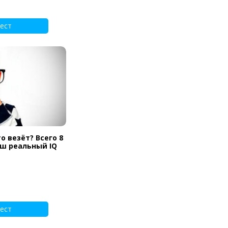
ест
о везёт? Всего 8
аш реальный IQ
ест