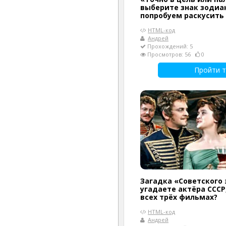
выберите знак зодиак
попробуем раскусить
HTML-код
Андрей
Прохождений: 5
Просмотров: 56
0
Пройти т
Загадка «Советского 
угадаете актёра СССР
всех трёх фильмах?
HTML-код
Андрей