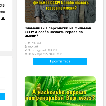
ов
868
Знаменитые персонажи из фильмов
СССР! А слабо назвать героев по
имени?
HTML-код
Андрей
Прохождений: 184 218
Просмотров: 277 820
81
Пройти тест