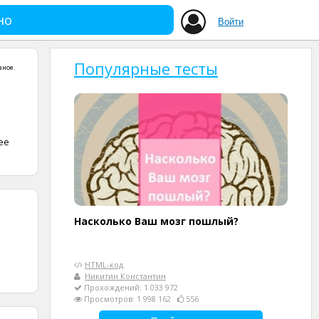
но
Войти
Популярные тесты
зное
.
,
ее
Насколько Ваш мозг пошлый?
HTML-код
Никитин Константин
Прохождений: 1 033 972
Просмотров: 1 998 162
556