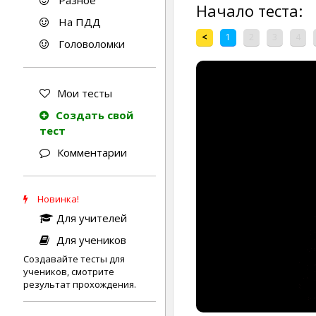
Разное
Начало теста:
На ПДД
<
1
2
3
4
Головоломки
Мои тесты
Создать свой
тест
Комментарии
Новинка!
Для учителей
Для учеников
Создавайте тесты для
учеников, смотрите
результат прохождения.