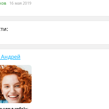
иков
16 мая 2019
ти:
 Андрей
льцем в небо?»: