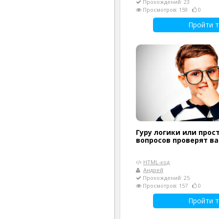
Прохождений: 23
Просмотров: 159
0
Пройти т
Гуру логики или прост
вопросов проверят в
HTML-код
Андрей
Прохождений: 25
Просмотров: 157
0
Пройти т