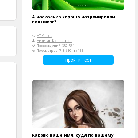
А насколько хорошо натренирован
ваш мозг?
HTML-код
Никитин Константин
Прохождений: 382 584
Просмотров: 713 650
165
Пройти тест
Каково ваше имя, судя по вашему