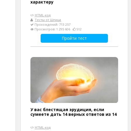
характеру
HTML-код
Тесты от Шпица
Прохождений: 713 257
Просмотров: 1 295 606
512
Пройти тест
У вас блестящая эрудиция, если
сумеете дать 14 верных ответов из 14
HTML-код