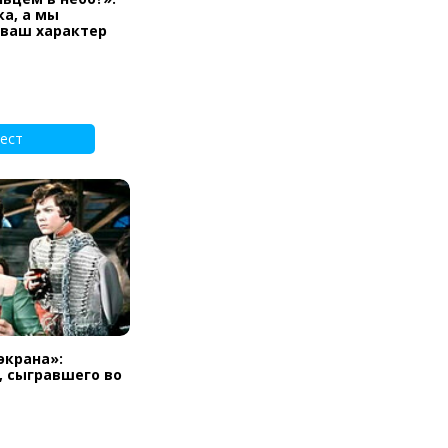
а, а мы
 ваш характер
ест
экрана»:
, сыгравшего во