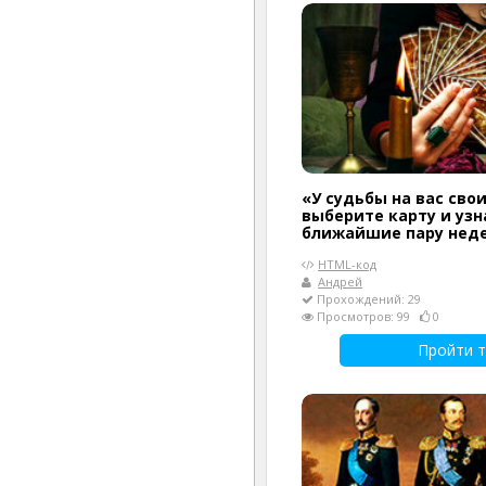
«У судьбы на вас сво
выберите карту и узн
ближайшие пару нед
HTML-код
Андрей
Прохождений: 29
Просмотров: 99
0
Пройти т