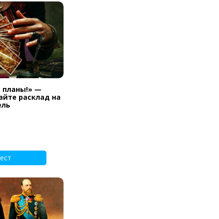
и планы!» —
айте расклад на
ель
ест