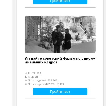
Пройти тест
Угадайте советский фильм по одному
из зимних кадров
HTML-код
Андрей
Прохождений: 332 365
Просмотров: 447 739
193
Пройти тест