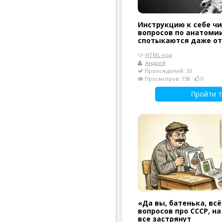
Инструкцию к себе чи
вопросов по анатомии
спотыкаются даже о
HTML-код
Андрей
Прохождений: 20
Просмотров: 158
0
Пройти т
«Да вы, батенька, всё
вопросов про СССР, н
все застрянут