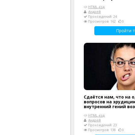
HTML-код
Андрей
Прохождений: 24
Просмотров: 162
0
Пройти т
Сдаётся нам, что на 
вопросов на эрудици
внутренний гений воз
HTML-код
Андрей
Прохождений: 23
Просмотров: 138
0