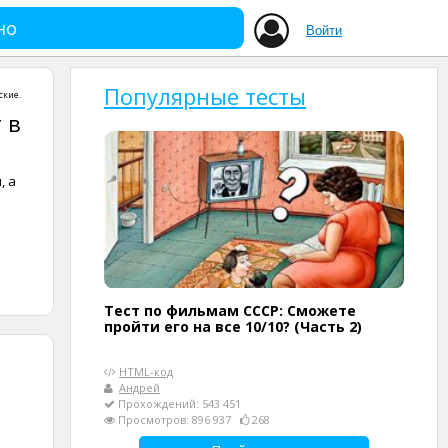
но
Войти
Популярные тесты
ские
.
 в
, а
Тест по фильмам СССР: Сможете
пройти его на все 10/10? (Часть 2)
HTML-код
Андрей
Прохождений: 543 451
Просмотров: 896 937
268