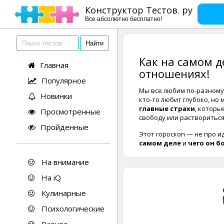
Конструктор Тестов. ру
Все абсолютно бесплатно!
Как на самом д
Главная
отношениях!
Популярное
Мы все любим по-разному. 
Новинки
кто-то любит глубоко, но
главные страхи
, которы
Просмотренные
свободу или раствориться
Пройденные
Этот гороскоп — не про и
самом деле
и
чего он б
На внимание
На iQ
Кулинарные
Психологические