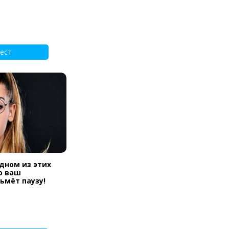
ест
одном из этих
ю ваш
ьмёт паузу!