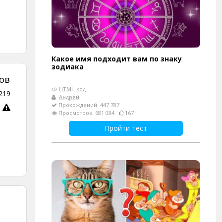
Какое имя подходит вам по знаку
зодиака
ов
HTML-код
219
Андрей
Прохождений: 447 787
Просмотров: 681 084
167
Пройти тест