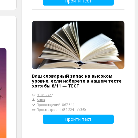
Пройти тест
Ваш словарный запас на высоком
уровне, если наберете в нашем тесте
хотя бы 8/11 — ТЕСТ
HTML-код
Анна
Прохождений: 867 344
Просмотров: 1 632 224
360
Пройти тест