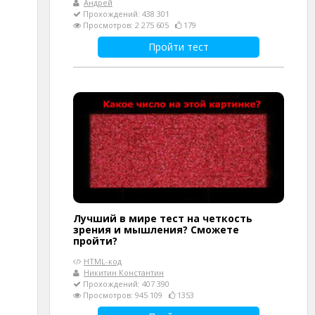
Андрей
Прохождений: 438 301
Просмотров: 2 275 605
179
Пройти тест
Лучший в мире тест на четкость
зрения и мышления? Сможете
пройти?
HTML-код
Никитин Константин
Прохождений: 407 390
Просмотров: 945 109
1353