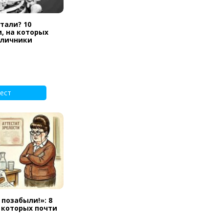
тали? 10
, на которых
тличники
ест
 позабыли!»: 8
а которых почти