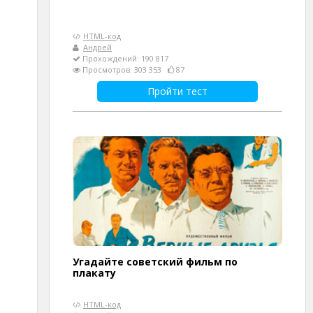
HTML-код
Андрей
Прохождений: 190 817
Просмотров: 303 353
87
Пройти тест
Угадайте советский фильм по
плакату
HTML-код