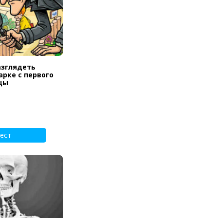
азглядеть
арке с первого
цы
ест