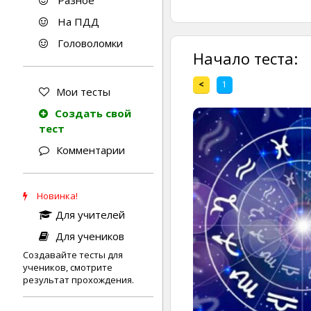
Разное
На ПДД
Головоломки
Начало теста:
<
1
Мои тесты
Создать свой
тест
Комментарии
Новинка!
Для учителей
Для учеников
Создавайте тесты для
учеников, смотрите
результат прохождения.