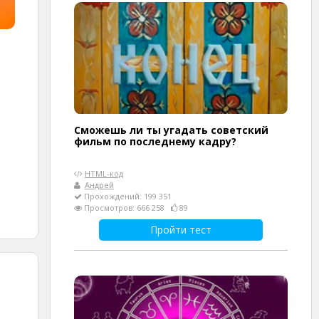
Сможешь ли ты угадать советский
фильм по последнему кадру?
HTML-код
Андрей
Прохождений: 199 351
Просмотров: 666 258
89
Пройти тест