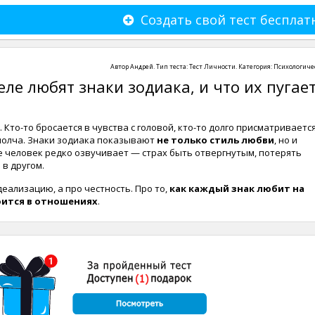
Создать свой тест бесплат
Автор
Андрей
. Тип теста:
Тест Личности
. Категория:
Психологиче
еле любят знаки зодиака, и что их пугает
Кто-то бросается в чувства с головой, кто-то долго присматривается
 молча. Знаки зодиака показывают
не только стиль любви
, но и
е человек редко озвучивает — страх быть отвергнутым, потерять
 в другом.
деализацию, а про честность. Про то,
как каждый знак любит на
оится в отношениях
.