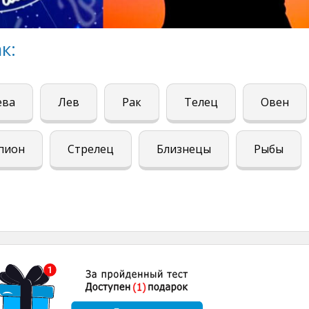
к:
ева
Лев
Рак
Телец
Овен
пион
Стрелец
Близнецы
Рыбы