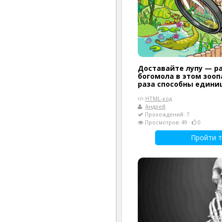
Доставайте лупу — р
богомола в этом зооп
раза способны едини
HTML-код
Андрей
Прохождений: 7
Просмотров: 49
0
Пройти т