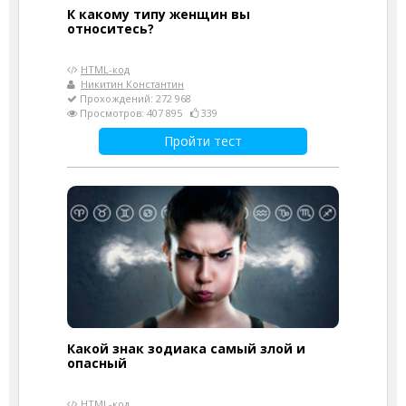
К какому типу женщин вы
относитесь?
HTML-код
Никитин Константин
Прохождений: 272 968
Просмотров: 407 895
339
Пройти тест
Какой знак зодиака самый злой и
опасный
HTML-код