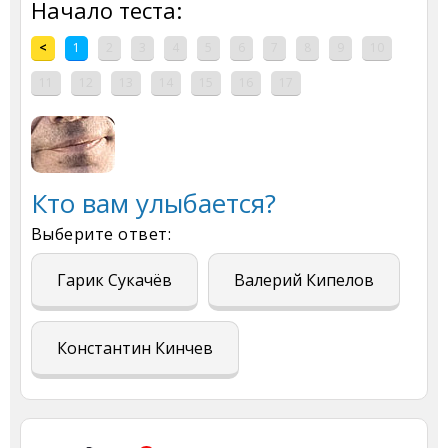
Начало теста:
<
1
2
3
4
5
6
7
8
9
10
11
12
13
14
15
16
17
Кто вам улыбается?
Выберите ответ:
Гарик Сукачёв
Валерий Кипелов
Константин Кинчев