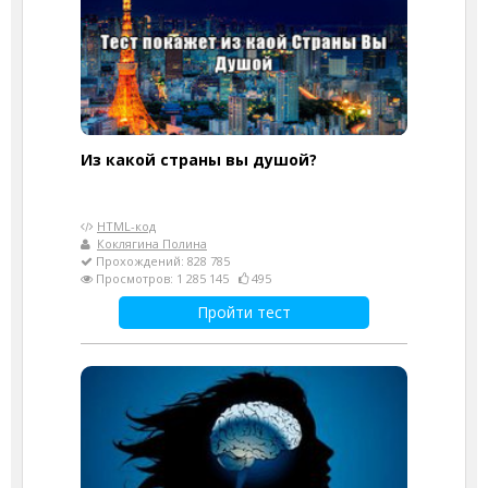
Из какой страны вы душой?
HTML-код
Коклягина Полина
Прохождений: 828 785
Просмотров: 1 285 145
495
Пройти тест