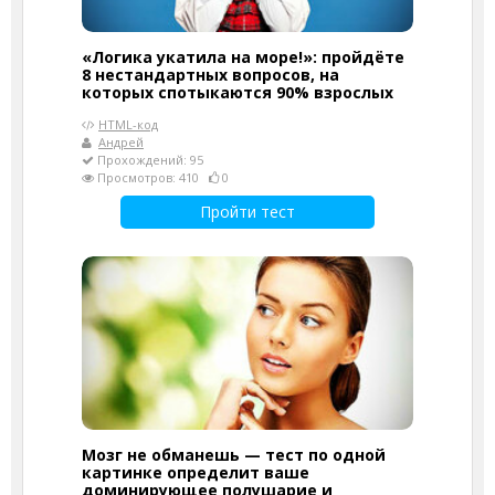
«Логика укатила на море!»: пройдёте
8 нестандартных вопросов, на
которых спотыкаются 90% взрослых
HTML-код
Андрей
Прохождений: 95
Просмотров: 410
0
Пройти тест
Мозг не обманешь — тест по одной
картинке определит ваше
доминирующее полушарие и