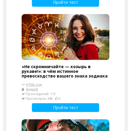
Пройти тест
«Не скромничайте — козырь в
рукаве!»: в чём истинное
превосходство вашего знака зодиака
HTML-код
Андрей
Прохождений: 113
Просмотров: 348
0
Пройти тест