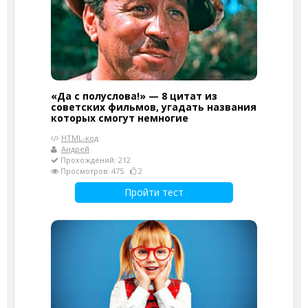
«Да с полуслова!» — 8 цитат из
советских фильмов, угадать названия
которых смогут немногие
HTML-код
Андрей
Прохождений: 212
Просмотров: 475
2
Пройти тест