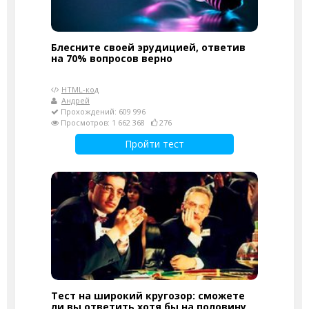
Блесните своей эрудицией, ответив
на 70% вопросов верно
HTML-код
Андрей
Прохождений: 609 996
Просмотров: 1 662 368
276
Пройти тест
Тест на широкий кругозор: сможете
ли вы ответить хотя бы на половину