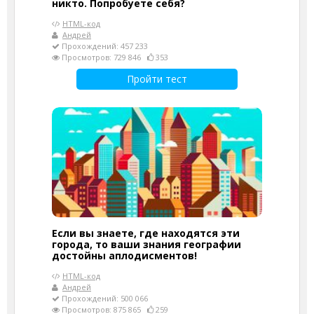
никто. Попробуете себя?
HTML-код
Андрей
Прохождений: 457 233
Просмотров: 729 846
353
Пройти тест
Если вы знаете, где находятся эти
города, то ваши знания географии
достойны аплодисментов!
HTML-код
Андрей
Прохождений: 500 066
Просмотров: 875 865
259