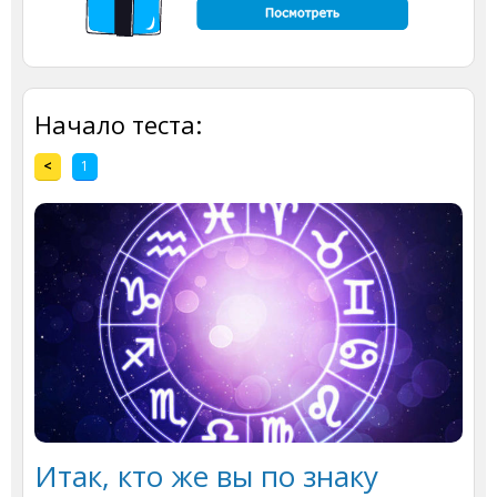
Начало теста:
<
1
Итак, кто же вы по знаку