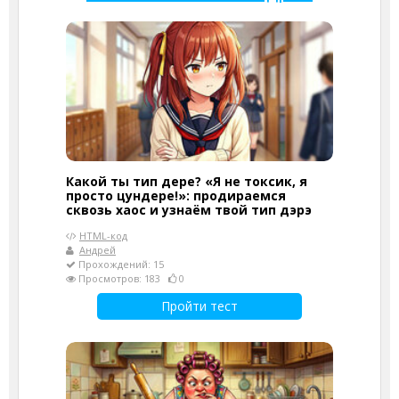
Какой ты тип дере? «Я не токсик, я
просто цундере!»: продираемся
сквозь хаос и узнаём твой тип дэрэ
HTML-код
Андрей
Прохождений: 15
Просмотров: 183
0
Пройти тест