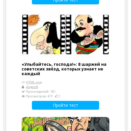
«Улыбайтесь, господа!»: 8 шаржей на
советских звёзд, которых узнает не
каждый
HTML-код
Андрей
Прохождений: 181
Просмотров: 477
1
Пройти тест