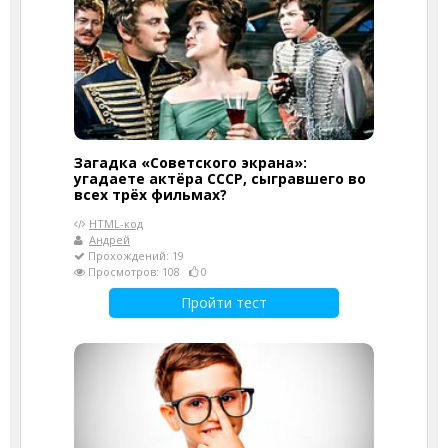
Загадка «Советского экрана»:
угадаете актёра СССР, сыгравшего во
всех трёх фильмах?
HTML-код
Андрей
Прохождений: 19
Просмотров: 108
0
Пройти тест