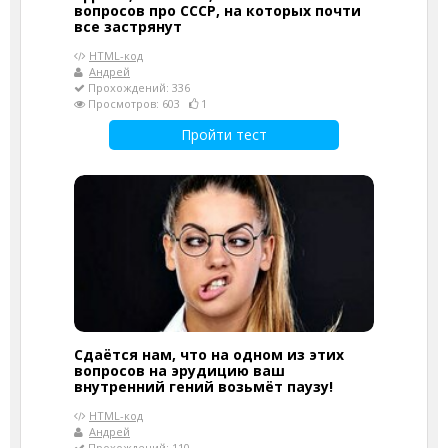
вопросов про СССР, на которых почти
все застрянут
HTML-код
Андрей
Прохождений: 336
Просмотров: 603
1
Пройти тест
Сдаётся нам, что на одном из этих
вопросов на эрудицию ваш
внутренний гений возьмёт паузу!
HTML-код
Андрей
Прохождений: 110