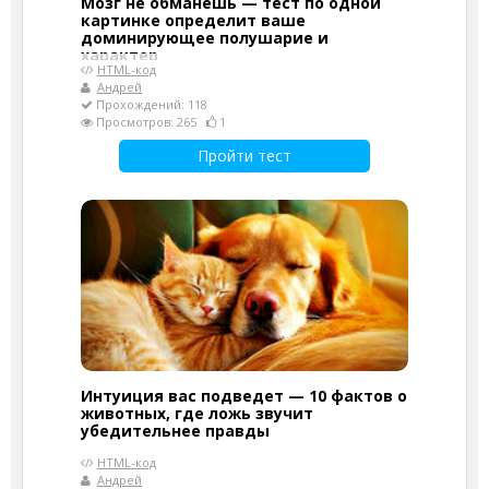
Мозг не обманешь — тест по одной
картинке определит ваше
доминирующее полушарие и
характер
HTML-код
Андрей
Прохождений: 118
Просмотров: 265
1
Пройти тест
Интуиция вас подведет — 10 фактов о
животных, где ложь звучит
убедительнее правды
HTML-код
Андрей