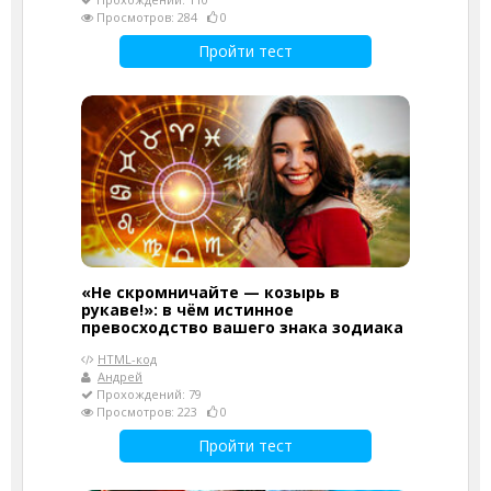
Просмотров: 284
0
Пройти тест
«Не скромничайте — козырь в
рукаве!»: в чём истинное
превосходство вашего знака зодиака
HTML-код
Андрей
Прохождений: 79
Просмотров: 223
0
Пройти тест