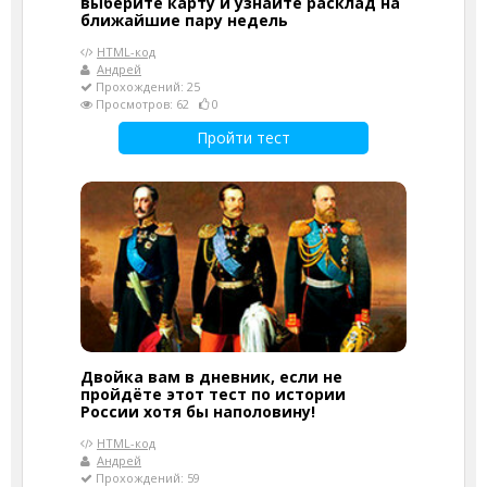
выберите карту и узнайте расклад на
ближайшие пару недель
HTML-код
Андрей
Прохождений: 25
Просмотров: 62
0
Пройти тест
Двойка вам в дневник, если не
пройдёте этот тест по истории
России хотя бы наполовину!
HTML-код
Андрей
Прохождений: 59