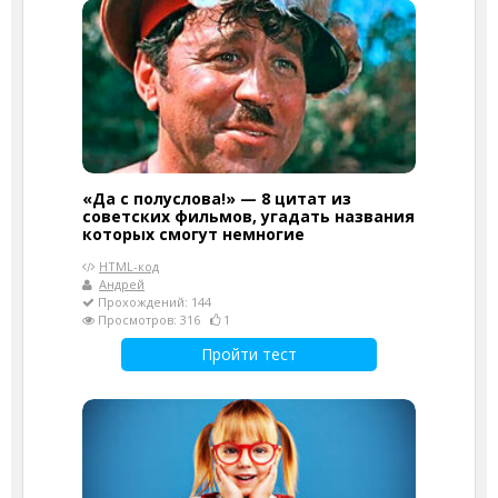
«Да с полуслова!» — 8 цитат из
советских фильмов, угадать названия
которых смогут немногие
HTML-код
Андрей
Прохождений: 144
Просмотров: 316
1
Пройти тест