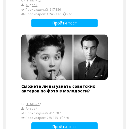
HTML-код
Андрей
Прохождений: 617 856
Просмотров: 1 245 737
272
Пройти тест
Сможете ли вы узнать советских
актеров по фото в молодости?
HTML-код
Андрей
Прохождений: 451 687
Просмотров: 758 273
340
Пройти тест