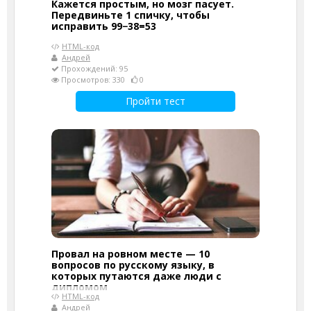
Кажется простым, но мозг пасует.
Передвиньте 1 спичку, чтобы
исправить 99−38=53
HTML-код
Андрей
Прохождений: 95
Просмотров: 330
0
Пройти тест
Провал на ровном месте — 10
вопросов по русскому языку, в
которых путаются даже люди с
дипломом
HTML-код
Андрей