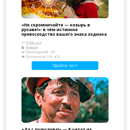
«Не скромничайте — козырь в
рукаве!»: в чём истинное
превосходство вашего знака зодиака
HTML-код
Андрей
Прохождений: 105
Просмотров: 319
0
Пройти тест
«Да с полуслова!» — 8 цитат из