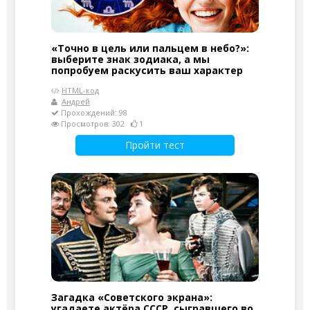
«Точно в цель или пальцем в небо?»:
выберите знак зодиака, а мы
попробуем раскусить ваш характер
HTML-код
Андрей
Прохождений: 98
Просмотров: 302
1
Пройти тест
Загадка «Советского экрана»:
угадаете актёра СССР, сыгравшего во