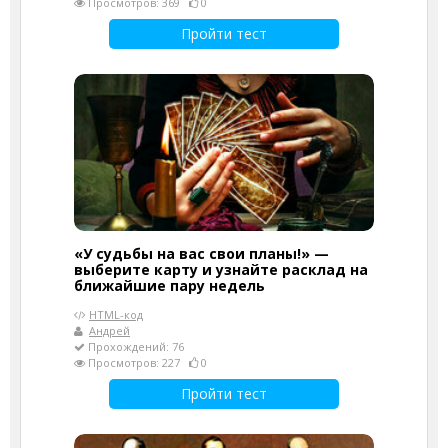
Просмотров: 369
0
Пройти тест
«У судьбы на вас свои планы!» —
выберите карту и узнайте расклад на
ближайшие пару недель
HTML-код
Андрей
Прохождений: 76
Просмотров: 227
0
Пройти тест