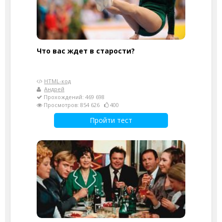
Что вас ждет в старости?
HTML-код
Андрей
Прохождений: 469 698
Просмотров: 854 626
400
Пройти тест