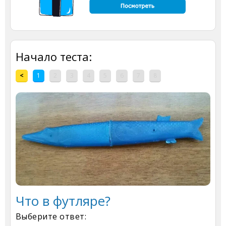
Начало теста:
<
1
2
3
4
5
6
7
8
Что в футляре?
Выберите ответ: