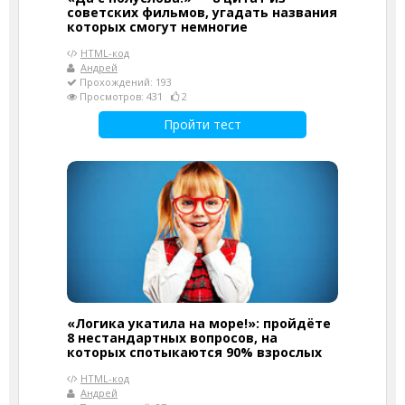
советских фильмов, угадать названия
которых смогут немногие
HTML-код
Андрей
Прохождений: 193
Просмотров: 431
2
Пройти тест
«Логика укатила на море!»: пройдёте
8 нестандартных вопросов, на
которых спотыкаются 90% взрослых
HTML-код
Андрей