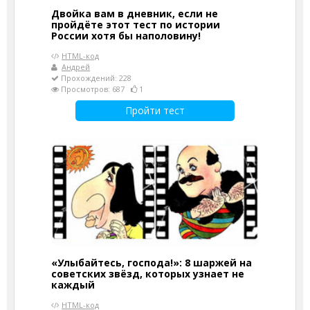
Двойка вам в дневник, если не
пройдёте этот тест по истории
России хотя бы наполовину!
HTML-код
Андрей
Прохождений: 228
Просмотров: 687
1
Пройти тест
«Улыбайтесь, господа!»: 8 шаржей на
советских звёзд, которых узнает не
каждый
HTML-код