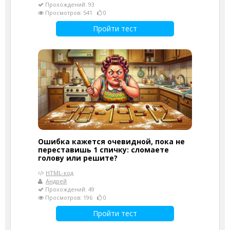
Прохождений: 93
Просмотров: 541
0
Пройти тест
Ошибка кажется очевидной, пока не
переставишь 1 спичку: сломаете
голову или решите?
HTML-код
Андрей
Прохождений: 49
Просмотров: 196
0
Пройти тест