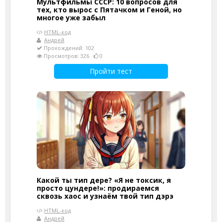
Мультфильмы СССР: 10 вопросов для
тех, кто вырос с Пятачком и Геной, но
многое уже забыл
HTML-код
Андрей
Прохождений: 102
Просмотров: 326
0
Пройти тест
Какой ты тип дере? «Я не токсик, я
просто цундере!»: продираемся
сквозь хаос и узнаём твой тип дэрэ
HTML-код
Андрей