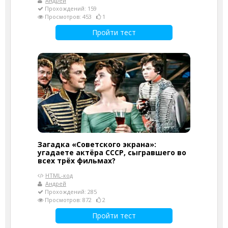
Андрей
Прохождений: 159
Просмотров: 453
1
Пройти тест
Загадка «Советского экрана»:
угадаете актёра СССР, сыгравшего во
всех трёх фильмах?
HTML-код
Андрей
Прохождений: 285
Просмотров: 872
2
Пройти тест