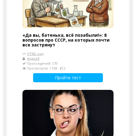
«Да вы, батенька, всё позабыли!»: 8
вопросов про СССР, на которых почти
все застрянут
HTML-код
Андрей
Прохождений: 570
Просмотров: 1 038
2
Пройти тест