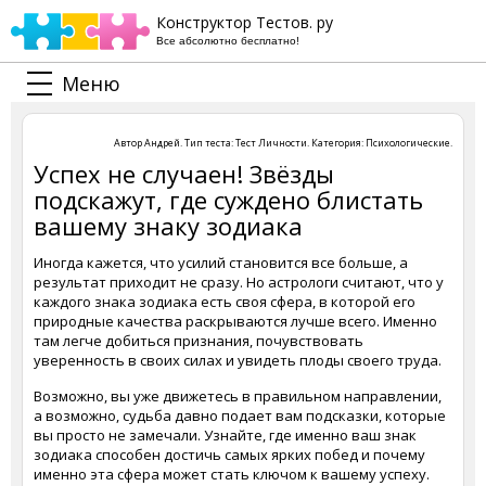
Конструктор Тестов. ру
Все абсолютно бесплатно!
Меню
Автор
Андрей
. Тип теста:
Тест Личности
. Категория:
Психологические
.
Успех не случаен! Звёзды
подскажут, где суждено блистать
вашему знаку зодиака
Иногда кажется, что усилий становится все больше, а
результат приходит не сразу. Но астрологи считают, что у
каждого знака зодиака есть своя сфера, в которой его
природные качества раскрываются лучше всего. Именно
там легче добиться признания, почувствовать
уверенность в своих силах и увидеть плоды своего труда.
Возможно, вы уже движетесь в правильном направлении,
а возможно, судьба давно подает вам подсказки, которые
вы просто не замечали. Узнайте, где именно ваш знак
зодиака способен достичь самых ярких побед и почему
именно эта сфера может стать ключом к вашему успеху.