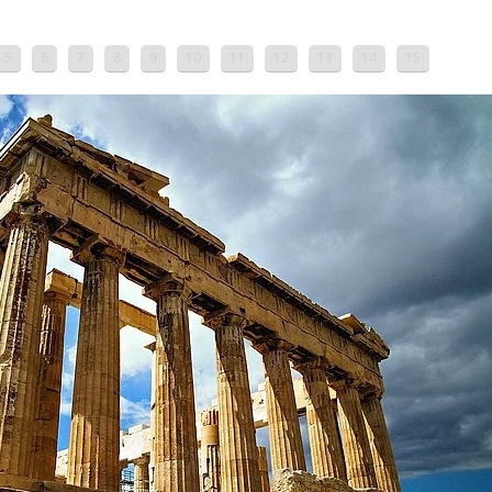
5
6
7
8
9
10
11
12
13
14
15