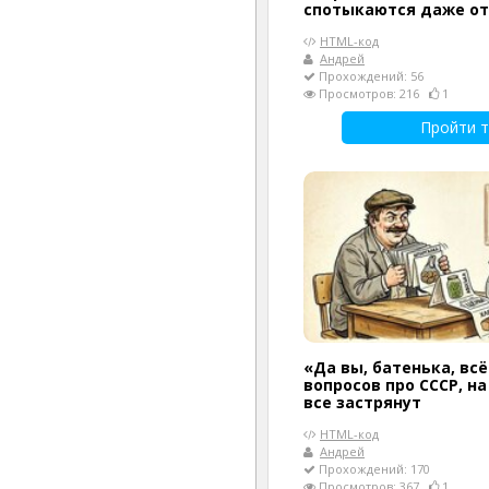
спотыкаются даже о
HTML-код
Андрей
Прохождений: 56
Просмотров: 216
1
Пройти т
«Да вы, батенька, всё
вопросов про СССР, н
все застрянут
HTML-код
Андрей
Прохождений: 170
Просмотров: 367
1