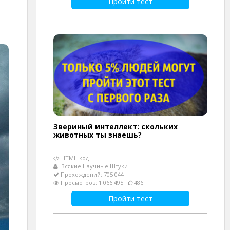
Пройти тест
Звериный интеллект: скольких
животных ты знаешь?
HTML-код
Всякие Научные Штуки
Прохождений: 705 044
Просмотров: 1 066 495
486
Пройти тест