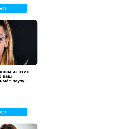
ест
одном из этих
ю ваш
ьмёт паузу!
ест