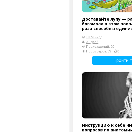
Доставайте лупу — р
богомола в этом зооп
раза способны едини
HTML-код
Андрей
Прохождений: 20
Просмотров: 79
0
Пройти т
Инструкцию к себе чи
вопросов по анатомии