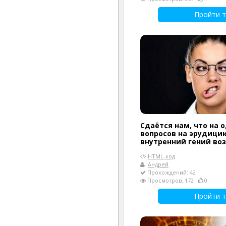
Пройти т
Сдаётся нам, что на 
вопросов на эрудици
внутренний гений воз
HTML-код
Андрей
Прохождений: 42
Просмотров: 172
0
Пройти т