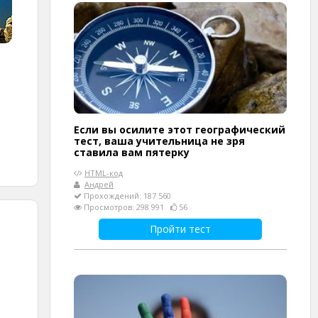
Если вы осилите этот географический
тест, ваша учительница не зря
ставила вам пятерку
HTML-код
Андрей
Прохождений: 187 560
Просмотров: 298 991
56
Пройти тест