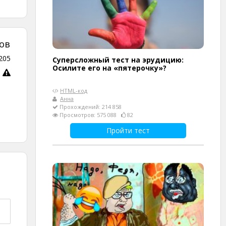
ов
205
Суперсложный тест на эрудицию:
Осилите его на «пятерочку»?
HTML-код
Анна
Прохождений: 214 858
Просмотров: 575 088
82
Пройти тест