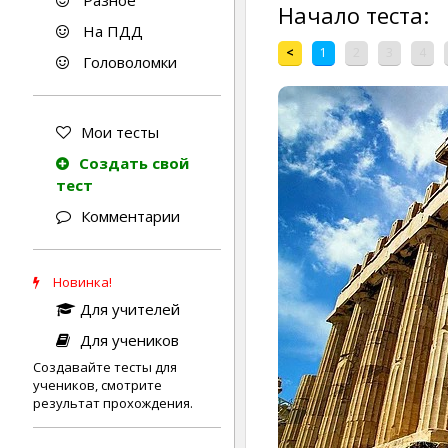
Разное
Начало теста:
На ПДД
<
1
2
3
4
Головоломки
Мои тесты
Создать свой
тест
Комментарии
Новинка!
Для учителей
Для учеников
Создавайте тесты для
учеников, смотрите
результат прохождения.