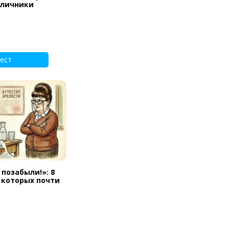
тличники
ест
 позабыли!»: 8
а которых почти