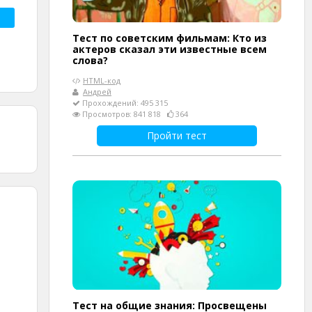
Тест по советским фильмам: Кто из
актеров сказал эти известные всем
слова?
HTML-код
Андрей
Прохождений: 495 315
Просмотров: 841 818
364
Пройти тест
Тест на общие знания: Просвещены