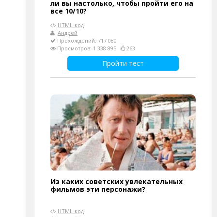
ли вы настолько, чтобы пройти его на
все 10/10?
HTML-код
Андрей
Прохождений: 717 080
Просмотров: 1 338 895
263
Пройти тест
Из каких советских увлекательных
фильмов эти персонажи?
HTML-код