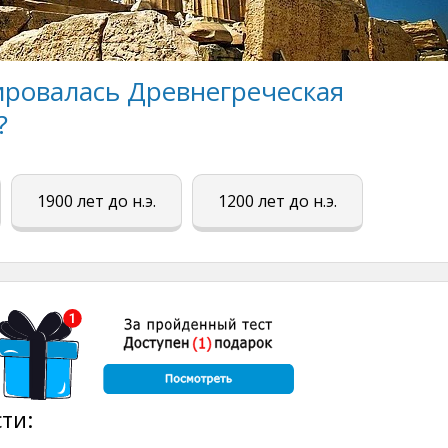
ировалась Древнегреческая
?
1900 лет до н.э.
1200 лет до н.э.
ти: