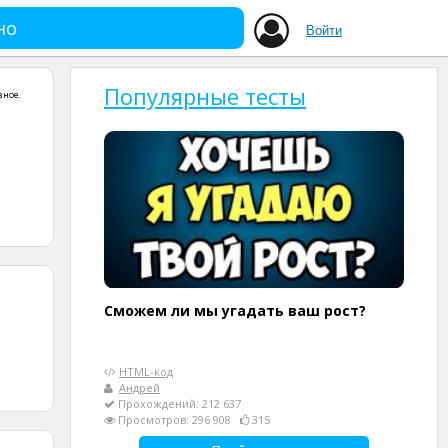
но
Войти
Популярные тесты
зное
.
Сможем ли мы угадать ваш рост?
HTML-код
Андрей
Прохождений: 212 637
Просмотров: 296 908
315