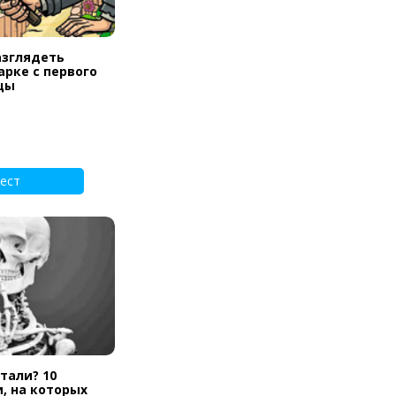
азглядеть
арке с первого
цы
ест
тали? 10
, на которых