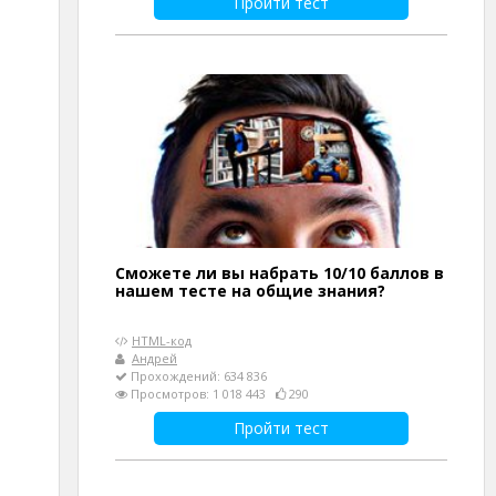
Пройти тест
Сможете ли вы набрать 10/10 баллов в
нашем тесте на общие знания?
HTML-код
Андрей
Прохождений: 634 836
Просмотров: 1 018 443
290
Пройти тест