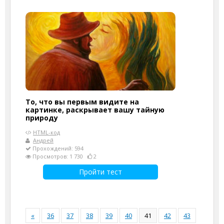
То, что вы первым видите на
картинке, раскрывает вашу тайную
природу
HTML-код
Андрей
Прохождений: 594
Просмотров: 1 730
2
Пройти тест
«
36
37
38
39
40
41
42
43