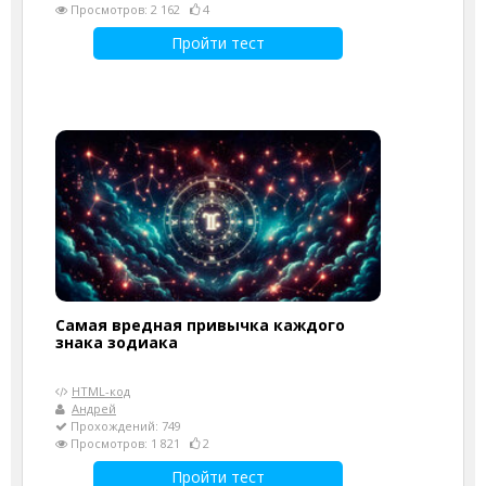
Просмотров: 2 162
4
Пройти тест
Самая вредная привычка каждого
знака зодиака
HTML-код
Андрей
Прохождений: 749
Просмотров: 1 821
2
Пройти тест