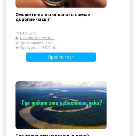
Сможете ли вы опознать самые
дорогие часы?
HTML-код
Никитин Константин
Прохождений: 2 422
Просмотров: 6 379
1
Пройти тест
Где текут эти известные реки?