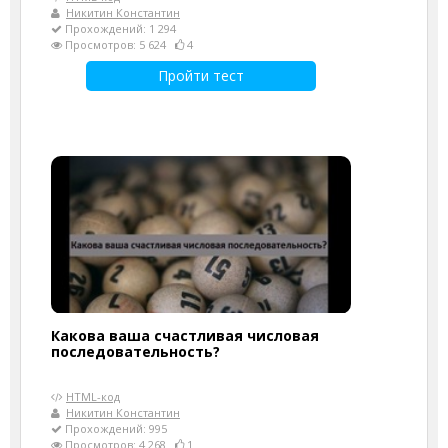
Никитин Константин
Прохождений: 1 294
Просмотров: 5 624
4
Пройти тест
Какова ваша счастливая числовая
последовательность?
HTML-код
Никитин Константин
Прохождений: 995
Просмотров: 4 268
1